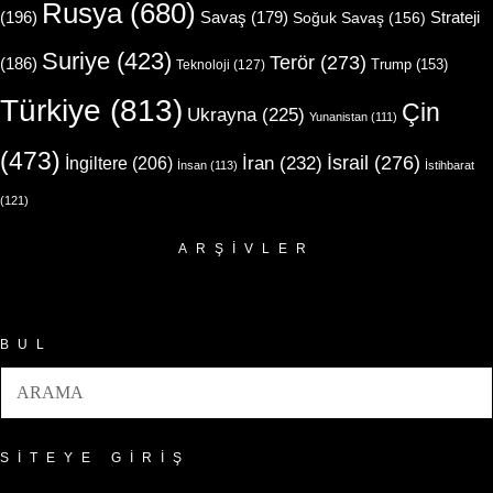
Rusya
(680)
(196)
Strateji
Savaş
(179)
Soğuk Savaş
(156)
Suriye
(423)
Terör
(273)
(186)
Trump
(153)
Teknoloji
(127)
Türkiye
(813)
Çin
Ukrayna
(225)
Yunanistan
(111)
(473)
İsrail
(276)
İngiltere
(206)
İran
(232)
İnsan
(113)
İstihbarat
(121)
ARŞIVLER
Arşivler
BUL
SITEYE GIRIŞ