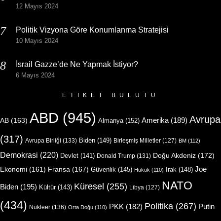
12 Mayıs 2024
Politik Vizyona Göre Konumlanma Stratejisi
10 Mayıs 2024
İsrail Gazze’de Ne Yapmak İstiyor?
6 Mayıs 2024
ETIKET BULUTU
ABD
(945)
Avrupa
Amerika
(189)
AB
(163)
Almanya
(152)
(317)
Biden
(149)
Avrupa Birliği
(133)
Birleşmiş Milletler
(127)
BM
(112)
Demokrasi
(220)
Doğu Akdeniz
(172)
Devlet
(141)
Donald Trump
(131)
Joe
Ekonomi
(161)
Fransa
(167)
Güvenlik
(145)
Irak
(148)
Hukuk
(110)
NATO
Küresel
(255)
Biden
(195)
Kültür
(143)
Libya
(127)
(434)
Politika
(267)
Putin
PKK
(182)
Nükleer
(136)
Orta Doğu
(110)