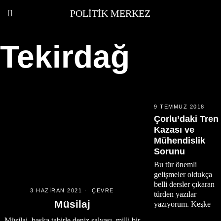
POLITIK MERKEZ
Tekirdağ
9 TEMMUZ 2018
Çorlu’daki Tren
Kazası ve
Mühendislik
Sorunu
Bu tür önemli
gelişmeler oldukça
belli dersler çıkaran
3 HAZIRAN 2021
ÇEVRE
türden yazılar
Müsilaj
yazıyorum. Keşke
Müsilaj, başka tabirle deniz salyası, milli bir