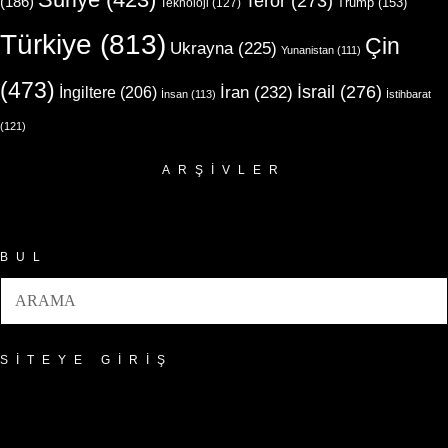
Terör
(273)
(186)
Trump
(153)
Teknoloji
(127)
Türkiye
(813)
Çin
Ukrayna
(225)
Yunanistan
(111)
(473)
İsrail
(276)
İngiltere
(206)
İran
(232)
İnsan
(113)
İstihbarat
(121)
ARŞIVLER
Arşivler
BUL
SITEYE GIRIŞ