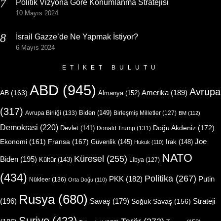
Politik Vizyona Göre Konumlanma Stratejisi
10 Mayıs 2024
İsrail Gazze’de Ne Yapmak İstiyor?
6 Mayıs 2024
ETIKET BULUTU
ABD
(945)
Avrupa
Amerika
(189)
AB
(163)
Almanya
(152)
(317)
Biden
(149)
Avrupa Birliği
(133)
Birleşmiş Milletler
(127)
BM
(112)
Demokrasi
(220)
Doğu Akdeniz
(172)
Devlet
(141)
Donald Trump
(131)
Joe
Ekonomi
(161)
Fransa
(167)
Güvenlik
(145)
Irak
(148)
Hukuk
(110)
NATO
Küresel
(255)
Biden
(195)
Kültür
(143)
Libya
(127)
(434)
Politika
(267)
Putin
PKK
(182)
Nükleer
(136)
Orta Doğu
(110)
Rusya
(680)
(196)
Strateji
Savaş
(179)
Soğuk Savaş
(156)
Suriye
(423)