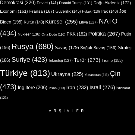
Demokrasi
(220)
Doğu Akdeniz
(172)
Devlet
(141)
Donald Trump
(131)
Joe
Ekonomi
(161)
Fransa
(167)
Güvenlik
(145)
Irak
(148)
Hukuk
(110)
NATO
Küresel
(255)
Biden
(195)
Kültür
(143)
Libya
(127)
(434)
Politika
(267)
Putin
PKK
(182)
Nükleer
(136)
Orta Doğu
(110)
Rusya
(680)
(196)
Strateji
Savaş
(179)
Soğuk Savaş
(156)
Suriye
(423)
Terör
(273)
(186)
Trump
(153)
Teknoloji
(127)
Türkiye
(813)
Çin
Ukrayna
(225)
Yunanistan
(111)
(473)
İsrail
(276)
İngiltere
(206)
İran
(232)
İnsan
(113)
İstihbarat
(121)
ARŞIVLER
Arşivler