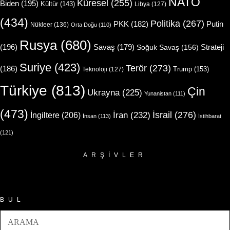
NATO
Küresel
(255)
Biden
(195)
Kültür
(143)
Libya
(127)
(434)
Politika
(267)
Putin
PKK
(182)
Nükleer
(136)
Orta Doğu
(110)
Rusya
(680)
(196)
Strateji
Savaş
(179)
Soğuk Savaş
(156)
Suriye
(423)
Terör
(273)
(186)
Trump
(153)
Teknoloji
(127)
Türkiye
(813)
Çin
Ukrayna
(225)
Yunanistan
(111)
(473)
İsrail
(276)
İngiltere
(206)
İran
(232)
İnsan
(113)
İstihbarat
(121)
ARŞIVLER
Arşivler
BUL