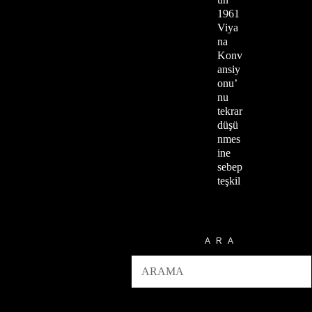
1961
Viya
na
Konv
ansiy
onu’
nu
tekrar
düşü
nmes
ine
sebep
teşkil
ARA