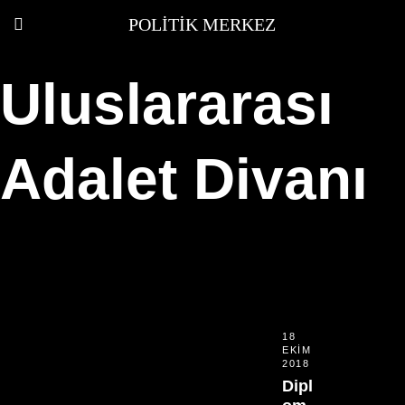
POLITIK MERKEZ
Uluslararası
Adalet Divanı
18
EKIM
2018
Dipl