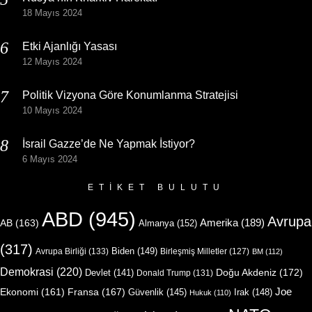
18 Mayıs 2024
Etki Ajanlığı Yasası
12 Mayıs 2024
Politik Vizyona Göre Konumlanma Stratejisi
10 Mayıs 2024
İsrail Gazze’de Ne Yapmak İstiyor?
6 Mayıs 2024
ETIKET BULUTU
ABD
(945)
Avrupa
Amerika
(189)
AB
(163)
Almanya
(152)
(317)
Biden
(149)
Avrupa Birliği
(133)
Birleşmiş Milletler
(127)
BM
(112)
Demokrasi
(220)
Doğu Akdeniz
(172)
Devlet
(141)
Donald Trump
(131)
Joe
Ekonomi
(161)
Fransa
(167)
Güvenlik
(145)
Irak
(148)
Hukuk
(110)