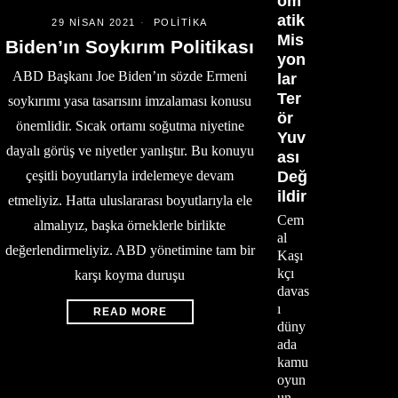
om
atik
29 NISAN 2021
POLITIKA
Mis
Biden’ın Soykırım Politikası
yon
ABD Başkanı Joe Biden’ın sözde Ermeni
lar
Ter
soykırımı yasa tasarısını imzalaması konusu
ör
önemlidir. Sıcak ortamı soğutma niyetine
Yuv
dayalı görüş ve niyetler yanlıştır. Bu konuyu
ası
çeşitli boyutlarıyla irdelemeye devam
Değ
ildir
etmeliyiz. Hatta uluslararası boyutlarıyla ele
Cem
almalıyız, başka örneklerle birlikte
al
değerlendirmeliyiz. ABD yönetimine tam bir
Kaşı
kçı
karşı koyma duruşu
davas
ı
READ MORE
düny
ada
kamu
oyun
un