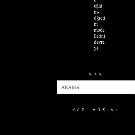
eğiti
m-
öğreti
m
mode
llerini
devre
ye
ARA
YAZI ARŞIVI
Yazı
Arşivi