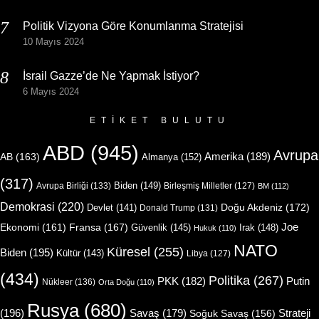
Politik Vizyona Göre Konumlanma Stratejisi
10 Mayıs 2024
İsrail Gazze’de Ne Yapmak İstiyor?
6 Mayıs 2024
ETIKET BULUTU
ABD
(945)
Avrupa
Amerika
(189)
AB
(163)
Almanya
(152)
(317)
Biden
(149)
Avrupa Birliği
(133)
Birleşmiş Milletler
(127)
BM
(112)
Demokrasi
(220)
Doğu Akdeniz
(172)
Devlet
(141)
Donald Trump
(131)
Joe
Ekonomi
(161)
Fransa
(167)
Güvenlik
(145)
Irak
(148)
Hukuk
(110)
NATO
Küresel
(255)
Biden
(195)
Kültür
(143)
Libya
(127)
(434)
Politika
(267)
Putin
PKK
(182)
Nükleer
(136)
Orta Doğu
(110)
Rusya
(680)
(196)
Strateji
Savaş
(179)
Soğuk Savaş
(156)