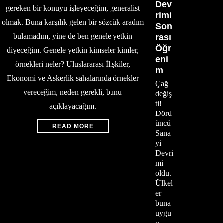
Dev
gereken bir konuyu işleyeceğim, generalist
rimi
olmak. Buna karşılık gelen bir sözcük aradım
Son
bulamadım, yine de ben genele yetkin
rası
Öğr
diyeceğim. Genele yetkin kimseler kimler,
eni
örnekleri neler? Uluslararası İlişkiler,
m
Ekonomi ve Askerlik sahalarında örnekler
Çağ
vereceğim, neden gerekli, bunu
değiş
ti!
açıklayacağım.
Dörd
üncü
READ MORE
Sana
yi
Devri
mi
oldu.
Ülkel
er
buna
uygu
n