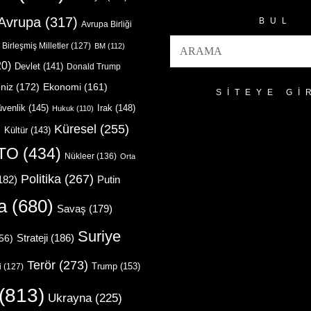
Avrupa
(317)
BUL
Avrupa Birliği
Birleşmiş Milletler
(127)
BM
(112)
0)
Devlet
(141)
Donald Trump
niz
(172)
Ekonomi
(161)
SITEYE GI
venlik
(145)
Irak
(148)
Hukuk
(110)
Küresel
(255)
)
Kültür
(143)
TO
(434)
Nükleer
(136)
Orta
Politika
(267)
Putin
182)
a
(680)
Savaş
(179)
Suriye
Strateji
(186)
56)
Terör
(273)
Trump
(153)
i
(127)
(813)
Ukrayna
(225)