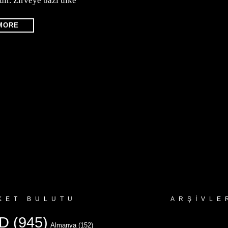
dır. Zirveye bazı ülke
MORE
KET BULUTU
ARŞIVLE
Arşivler
D
(945)
Almanya
(152)