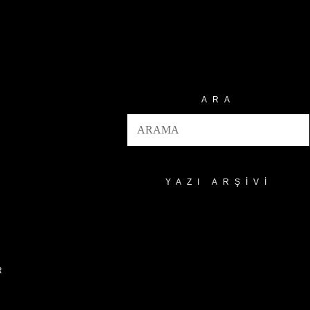
ARA
YAZI ARŞIVI
Yazı
Arşivi
R