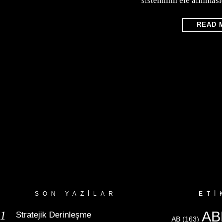
sisteminin ele alınması
READ 
SON YAZILAR
ETI
AB
Stratejik Derinleşme
AB
(163)