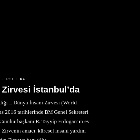
POLITIKA
 Zirvesi İstanbul’da
diği I. Dünya İnsani Zirvesi (World
 2016 tarihlerinde BM Genel Sekreteri
Cumhurbaşkanı R. Tayyip Erdoğan’ın ev
i. Zirvenin amacı, küresel insani yardım