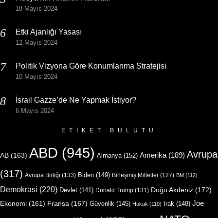
18 Mayıs 2024
Etki Ajanlığı Yasası
12 Mayıs 2024
Politik Vizyona Göre Konumlanma Stratejisi
10 Mayıs 2024
İsrail Gazze’de Ne Yapmak İstiyor?
6 Mayıs 2024
ETIKET BULUTU
ABD
(945)
Avrupa
Amerika
(189)
AB
(163)
Almanya
(152)
(317)
Biden
(149)
Avrupa Birliği
(133)
Birleşmiş Milletler
(127)
BM
(112)
Demokrasi
(220)
Doğu Akdeniz
(172)
Devlet
(141)
Donald Trump
(131)
Joe
Ekonomi
(161)
Fransa
(167)
Güvenlik
(145)
Irak
(148)
Hukuk
(110)