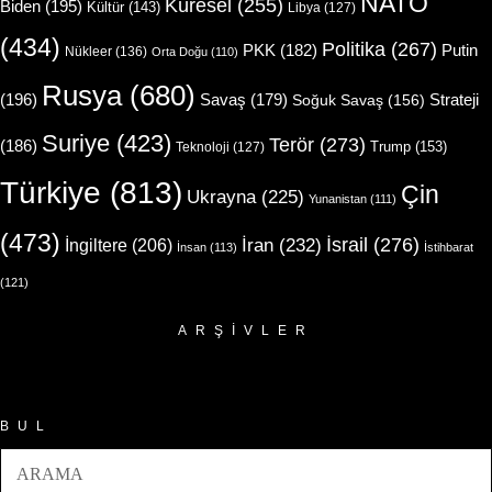
NATO
Küresel
(255)
Biden
(195)
Kültür
(143)
Libya
(127)
(434)
Politika
(267)
Putin
PKK
(182)
Nükleer
(136)
Orta Doğu
(110)
Rusya
(680)
(196)
Strateji
Savaş
(179)
Soğuk Savaş
(156)
Suriye
(423)
Terör
(273)
(186)
Trump
(153)
Teknoloji
(127)
Türkiye
(813)
Çin
Ukrayna
(225)
Yunanistan
(111)
(473)
İsrail
(276)
İngiltere
(206)
İran
(232)
İnsan
(113)
İstihbarat
(121)
ARŞIVLER
Arşivler
BUL