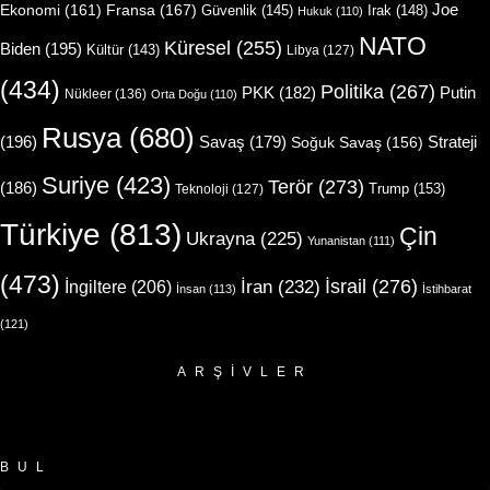
Joe
Ekonomi
(161)
Fransa
(167)
Güvenlik
(145)
Irak
(148)
Hukuk
(110)
NATO
Küresel
(255)
Biden
(195)
Kültür
(143)
Libya
(127)
(434)
Politika
(267)
Putin
PKK
(182)
Nükleer
(136)
Orta Doğu
(110)
Rusya
(680)
(196)
Strateji
Savaş
(179)
Soğuk Savaş
(156)
Suriye
(423)
Terör
(273)
(186)
Trump
(153)
Teknoloji
(127)
Türkiye
(813)
Çin
Ukrayna
(225)
Yunanistan
(111)
(473)
İsrail
(276)
İngiltere
(206)
İran
(232)
İnsan
(113)
İstihbarat
(121)
ARŞIVLER
Arşivler
BUL