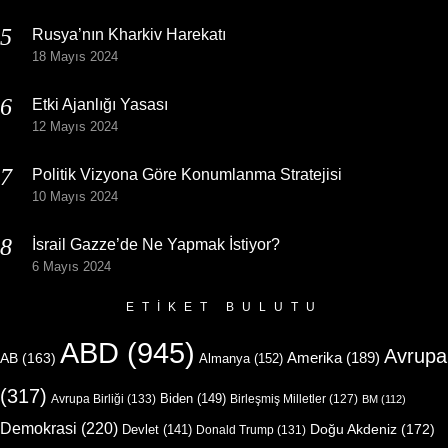
Rusya’nın Kharkiv Harekatı
18 Mayıs 2024
Etki Ajanlığı Yasası
12 Mayıs 2024
Politik Vizyona Göre Konumlanma Stratejisi
10 Mayıs 2024
İsrail Gazze’de Ne Yapmak İstiyor?
6 Mayıs 2024
ETIKET BULUTU
ABD
(945)
Avrupa
Amerika
(189)
AB
(163)
Almanya
(152)
(317)
Biden
(149)
Avrupa Birliği
(133)
Birleşmiş Milletler
(127)
BM
(112)
Demokrasi
(220)
Doğu Akdeniz
(172)
Devlet
(141)
Donald Trump
(131)