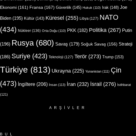
Joe
Ekonomi
(161)
Fransa
(167)
Güvenlik
(145)
Irak
(148)
Hukuk
(110)
NATO
Küresel
(255)
Biden
(195)
Kültür
(143)
Libya
(127)
(434)
Politika
(267)
Putin
PKK
(182)
Nükleer
(136)
Orta Doğu
(110)
Rusya
(680)
(196)
Strateji
Savaş
(179)
Soğuk Savaş
(156)
Suriye
(423)
Terör
(273)
(186)
Trump
(153)
Teknoloji
(127)
Türkiye
(813)
Çin
Ukrayna
(225)
Yunanistan
(111)
(473)
İsrail
(276)
İngiltere
(206)
İran
(232)
İnsan
(113)
İstihbarat
(121)
ARŞIVLER
Arşivler
BUL