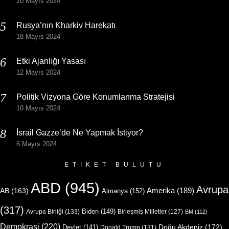
20 Mayıs 2024
Rusya’nın Kharkiv Harekatı
18 Mayıs 2024
Etki Ajanlığı Yasası
12 Mayıs 2024
Politik Vizyona Göre Konumlanma Stratejisi
10 Mayıs 2024
İsrail Gazze’de Ne Yapmak İstiyor?
6 Mayıs 2024
ETIKET BULUTU
ABD
(945)
Avrupa
Amerika
(189)
AB
(163)
Almanya
(152)
(317)
Biden
(149)
Avrupa Birliği
(133)
Birleşmiş Milletler
(127)
BM
(112)
Demokrasi
(220)
Doğu Akdeniz
(172)
Devlet
(141)
Donald Trump
(131)