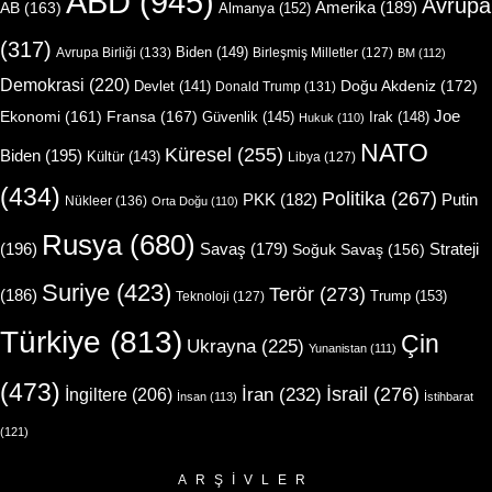
ABD
(945)
Avrupa
Amerika
(189)
AB
(163)
Almanya
(152)
(317)
Biden
(149)
Avrupa Birliği
(133)
Birleşmiş Milletler
(127)
BM
(112)
Demokrasi
(220)
Doğu Akdeniz
(172)
Devlet
(141)
Donald Trump
(131)
Joe
Ekonomi
(161)
Fransa
(167)
Güvenlik
(145)
Irak
(148)
Hukuk
(110)
NATO
Küresel
(255)
Biden
(195)
Kültür
(143)
Libya
(127)
(434)
Politika
(267)
Putin
PKK
(182)
Nükleer
(136)
Orta Doğu
(110)
Rusya
(680)
(196)
Strateji
Savaş
(179)
Soğuk Savaş
(156)
Suriye
(423)
Terör
(273)
(186)
Trump
(153)
Teknoloji
(127)
Türkiye
(813)
Çin
Ukrayna
(225)
Yunanistan
(111)
(473)
İsrail
(276)
İngiltere
(206)
İran
(232)
İnsan
(113)
İstihbarat
(121)
ARŞIVLER