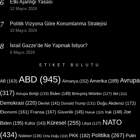
Etki Ajanlığı Yasası
12 Mayıs 2024
Politik Vizyona Göre Konumlanma Stratejisi
10 Mayıs 2024
İsrail Gazze’de Ne Yapmak İstiyor?
6 Mayıs 2024
ETIKET BULUTU
ABD
(945)
Avrupa
Amerika
(189)
AB
(163)
Almanya
(152)
(317)
Biden
(149)
Avrupa Birliği
(133)
Birleşmiş Milletler
(127)
BM
(112)
Demokrasi
(220)
Doğu Akdeniz
(172)
Devlet
(141)
Donald Trump
(131)
Joe
Ekonomi
(161)
Fransa
(167)
Güvenlik
(145)
Irak
(148)
Hukuk
(110)
NATO
Küresel
(255)
Biden
(195)
Kültür
(143)
Libya
(127)
(434)
Politika
(267)
Putin
PKK
(182)
Nükleer
(136)
Orta Doğu
(110)