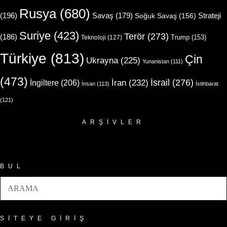
Rusya
(680)
(196)
Strateji
Savaş
(179)
Soğuk Savaş
(156)
Suriye
(423)
Terör
(273)
(186)
Trump
(153)
Teknoloji
(127)
Türkiye
(813)
Çin
Ukrayna
(225)
Yunanistan
(111)
(473)
İsrail
(276)
İngiltere
(206)
İran
(232)
İnsan
(113)
İstihbarat
(121)
ARŞIVLER
Arşivler
BUL
SITEYE GIRIŞ