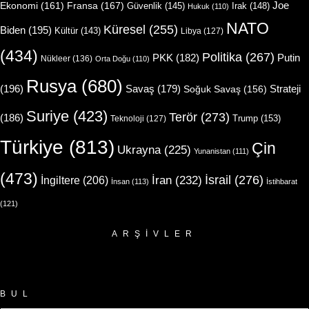
Joe
Ekonomi
(161)
Fransa
(167)
Güvenlik
(145)
Irak
(148)
Hukuk
(110)
NATO
Küresel
(255)
Biden
(195)
Kültür
(143)
Libya
(127)
(434)
Politika
(267)
Putin
PKK
(182)
Nükleer
(136)
Orta Doğu
(110)
Rusya
(680)
(196)
Strateji
Savaş
(179)
Soğuk Savaş
(156)
Suriye
(423)
Terör
(273)
(186)
Trump
(153)
Teknoloji
(127)
Türkiye
(813)
Çin
Ukrayna
(225)
Yunanistan
(111)
(473)
İsrail
(276)
İngiltere
(206)
İran
(232)
İnsan
(113)
İstihbarat
(121)
ARŞIVLER
Arşivler
BUL