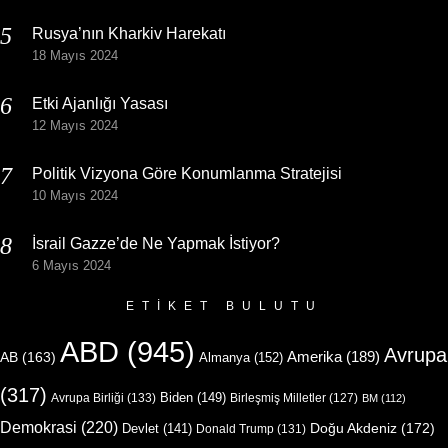
Rusya’nın Kharkiv Harekatı
18 Mayıs 2024
Etki Ajanlığı Yasası
12 Mayıs 2024
Politik Vizyona Göre Konumlanma Stratejisi
10 Mayıs 2024
İsrail Gazze’de Ne Yapmak İstiyor?
6 Mayıs 2024
ETIKET BULUTU
ABD
(945)
Avrupa
Amerika
(189)
AB
(163)
Almanya
(152)
(317)
Biden
(149)
Avrupa Birliği
(133)
Birleşmiş Milletler
(127)
BM
(112)
Demokrasi
(220)
Doğu Akdeniz
(172)
Devlet
(141)
Donald Trump
(131)