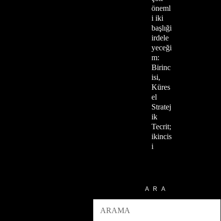
öneml
i iki
başlıği
irdele
yeceği
m:
Birinc
isi,
Küres
el
Stratej
ik
Tecrit;
ikincis
i
ARA