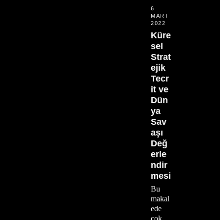
6
MART
2022
Küre
sel
Strat
ejik
Tecr
it ve
Dün
ya
Sav
aşı
Değ
erle
ndir
mesi
Bu
makal
ede
çok