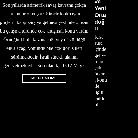
ve
Son yıllarda asimetrik savaş kavramı çokça
Yeni
kullanılır olmuştur. Simetrik olmayan
Orta
doğ
güçlerin karşı karşıya gelmesi şeklinde oluşan
u
bu çatışma türünde çok tartışmalı konu vardır.
Kısa
Örneğin kimin kazanacağı veya üstünlüğü
süre
ele alacağı yönünde bile çok görüş ileri
içinde
gelişe
sürülmektedir. İsrail sürekli alanını
n bu
genişletmektedir. Son olarak, 10-12 Mayıs
çok
öneml
READ MORE
i konu
ile
ilgili
ciddi
bir