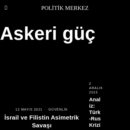
POLITIK MERKEZ
Askeri güç
2
ARALIK
2015
Anal
iz:
12 MAYIS 2021
GÜVENLIK
Türk
İsrail ve Filistin Asimetrik
-Rus
Savaşı
Krizi