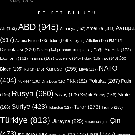
6 Mayıs 2024
ETIKET BULUTU
ABD
(945)
Avrupa
Amerika
(189)
AB
(163)
Almanya
(152)
(317)
Biden
(149)
Avrupa Birliği
(133)
Birleşmiş Milletler
(127)
BM
(112)
Demokrasi
(220)
Doğu Akdeniz
(172)
Devlet
(141)
Donald Trump
(131)
Joe
Ekonomi
(161)
Fransa
(167)
Güvenlik
(145)
Irak
(148)
Hukuk
(110)
NATO
Küresel
(255)
Biden
(195)
Kültür
(143)
Libya
(127)
(434)
Politika
(267)
Putin
PKK
(182)
Nükleer
(136)
Orta Doğu
(110)
Rusya
(680)
(196)
Strateji
Savaş
(179)
Soğuk Savaş
(156)
Suriye
(423)
Terör
(273)
(186)
Trump
(153)
Teknoloji
(127)
Türkiye
(813)
Çin
Ukrayna
(225)
Yunanistan
(111)
(473)
İsrail
(276)
İngiltere
(206)
İran
(232)