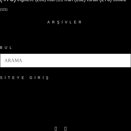
İnsan
(113)
İstihbarat
(121)
ARŞIVLER
Arşivler
BUL
SITEYE GIRIŞ