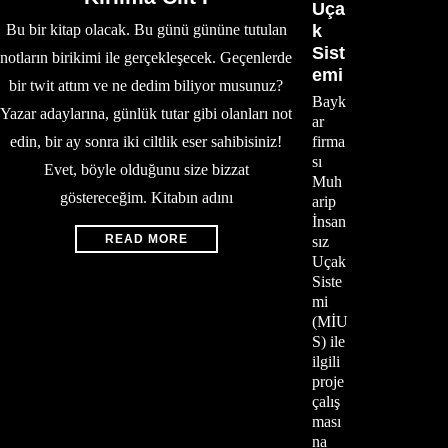
Uça
Bu bir kitap olacak. Bu günü gününe tutulan
k
Sist
notların birikimi ile gerçekleşecek. Geçenlerde
emi
bir twit attım ve ne dedim biliyor musunuz?
Bayk
Yazar adaylarına, günlük tutar gibi olanları not
ar
edin, bir ay sonra iki ciltlik eser sahibisiniz!
firma
sı
Evet, böyle olduğunu size bizzat
Muh
göstereceğim. Kitabın adını
arip
İnsan
READ MORE
sız
Uçak
Siste
mi
(MİU
S) ile
ilgili
proje
çalış
ması
na