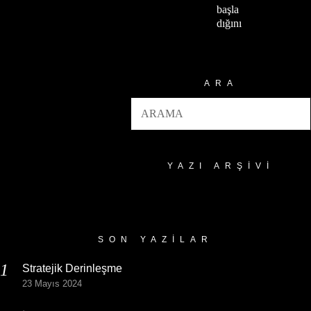
başla
dığını
ARA
YAZI ARŞIVI
Yazı
Arşivi
SON YAZILAR
Stratejik Derinleşme
23 Mayıs 2024