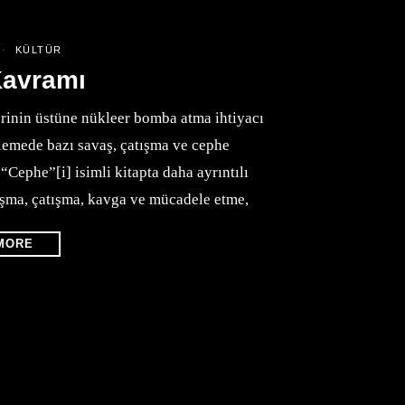
KÜLTÜR
Kavramı
erinin üstüne nükleer bomba atma ihtiyacı
lemede bazı savaş, çatışma ve cephe
Cephe”[i] isimli kitapta daha ayrıntılı
raşma, çatışma, kavga ve mücadele etme,
MORE