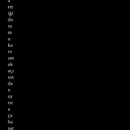
a
ett
iği
du
ru
m
u
ka
vr
am
ak
açı
sın
da
n
ay
rıc
a
ça
ba
sar