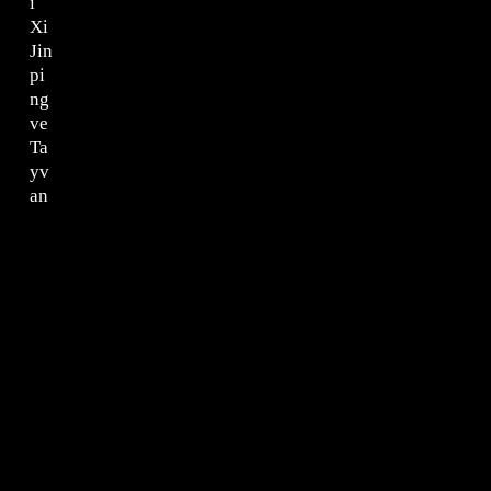
ı
Xi
Jin
pi
ng
ve
Ta
yv
an