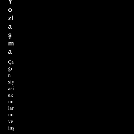
Y
o
zl
a
ş
m
a
Ça
ğı
n
siy
asi
ak
ım
lar
ını
ve
inş