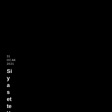
31
OCAK
2021
Si
y
a
s
et
te