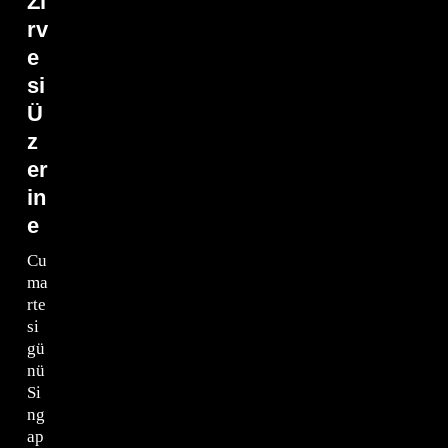
Zi
rv
e
si
Ü
z
er
in
e
Cu
ma
rte
si
gü
nü
Si
ng
ap