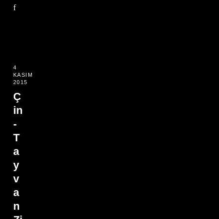
f
4
KASIM
2015
Ç
in
-
T
a
y
v
a
n