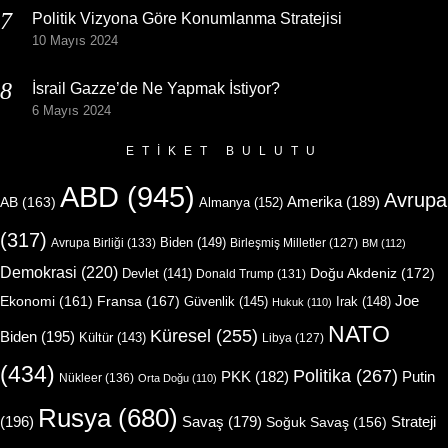
Politik Vizyona Göre Konumlanma Stratejisi
10 Mayıs 2024
İsrail Gazze’de Ne Yapmak İstiyor?
6 Mayıs 2024
ETIKET BULUTU
ABD
(945)
Avrupa
Amerika
(189)
AB
(163)
Almanya
(152)
(317)
Biden
(149)
Avrupa Birliği
(133)
Birleşmiş Milletler
(127)
BM
(112)
Demokrasi
(220)
Doğu Akdeniz
(172)
Devlet
(141)
Donald Trump
(131)
Joe
Ekonomi
(161)
Fransa
(167)
Güvenlik
(145)
Irak
(148)
Hukuk
(110)
NATO
Küresel
(255)
Biden
(195)
Kültür
(143)
Libya
(127)
(434)
Politika
(267)
Putin
PKK
(182)
Nükleer
(136)
Orta Doğu
(110)
Rusya
(680)
(196)
Strateji
Savaş
(179)
Soğuk Savaş
(156)