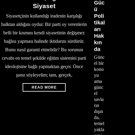
Güc
Siyaset
ü
Poli
Siyasetçinin kullandığı iradenin karşılığı
tikal
halktan aldığını oydur. Bir parti oy verenlerin
arı
belli bir kısmını kendi siyasetinin değişmez
Hak
bağlısı yapması halinde iktidarını sürdürür.
kın
da
Bunu nasıl garanti etmelidir? Bu sorunun
Günc
cevabı en temel şekilde eğitim sistemini parti
el bir
ideolojisine bağlı yapmaktan geçer. Önce
konu
şunu söyleyelim; tam, gerçek,
yu
ama
günc
READ MORE
el
savla
rın
dışın
da,
temel
yakla