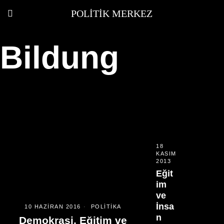
POLITIK MERKEZ
Bildung
18
KASIM
2013
Eğit
im
ve
İnsa
10 HAZIRAN 2016
POLITIKA
n
Demokrasi, Eğitim ve