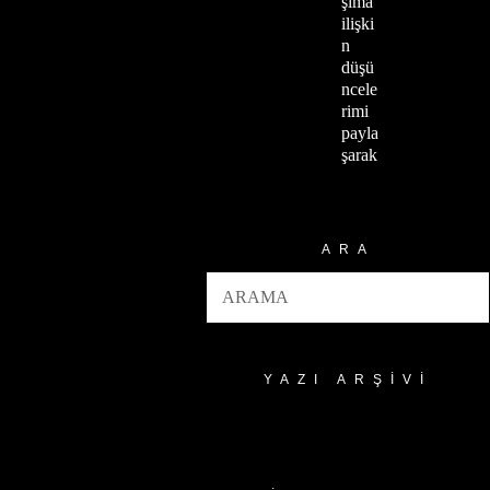
şıma
ilişki
n
düşü
ncele
rimi
payla
şarak
ARA
YAZI ARŞIVI
Yazı
Arşivi