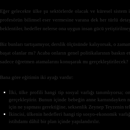
Eğer gelecekte ülke şu sektörlerde olacak ve küresel sistem iç
profesörün bilimsel eser vermesine varana dek her türlü detay
beklentiler, hedefler nelerse ona uygun insan gücü yetiştiril
Biz bunları tartışamıyor, derslik ölçüsünde kalıyorsak, o zaman
başat olanlar mı? Acaba onların genel politikalarının baskın 
sadece öğretmen atamalarını konuşarak mı gerçekleştirilecek?
Bana göre eğitimin iki ayağı vardır:
İlki, ülke profili hangi tip sosyal varlığı tanımlıyorsa
gerçekleştirir. Bunun içinde bebeğin anne karnındayken 
için ne yapması gerektiğine, seksenlik Zeynep Teyzenin tel
İkincisi, ülkenin hedefleri hangi tip sosyo-ekonomik varlığ
istihdamı dâhil bir plan içinde yapılandırılır.