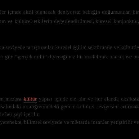
cirler içinde aktif olunacak deniyorsa; bebeğin doğumundan bir
n ve kültürel etkilerin değerlendirilmesi, küresel konjonktür,
u seviyede tartıştıranlar küresel eğitim sektöründe ve kültürde
r gibi “gerçek milli” diyeceğimiz bir modelimiz olacak ise bu
kten mezara
kültür
yapısı içinde ele alır ve her alanda eksiksi
salındaki ortaöğrenimdeki gencin kültürel seviyesini artırma
her şeyi içerilir.
etenekte, bilimsel seviyede ve miktarda insanlar yetiştirilir ve