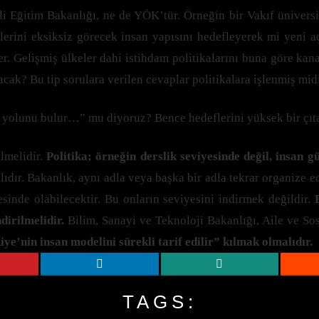
i Eğitim Bakanlığı, ne de YÖK’tür. Örneğin bir Vakıf üniversi
erini eksiksiz görecek insan yapısını hedefleyerek mi yeni a
ler. Gelişmiş ülkeler dahi istihdam politikalarını buna göre kan
cak? Bu tip sorulara verilen cevaplar politikalara işlenmiş mid
es yolunu bulur…” mu diyoruz? Bence hedeflerini yüksek bir çıt
lmelidir.
Politika; örneğin derslik seviyesinde değil, insan g
ıdır. Bakanlık, aynı adla veya başka bir adla tekrar organize e
esinde olabilecektir. Bu onların seviyesini indirmek değildir.
dirilmelidir.
Bilim, Sanayi ve Teknoloji Bakanlığı, Aile ve Sos
e’nin insan modelini sürekli tarif edilir” kılmak olmalıdır.
TAGS: