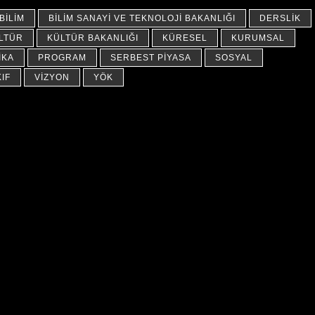
BILIM
BILIM SANAYI VE TEKNOLOJI BAKANLIĞI
DERSLIK
LTÜR
KÜLTÜR BAKANLIĞI
KÜRESEL
KURUMSAL
IKA
PROGRAM
SERBEST PIYASA
SOSYAL
IF
VIZYON
YÖK