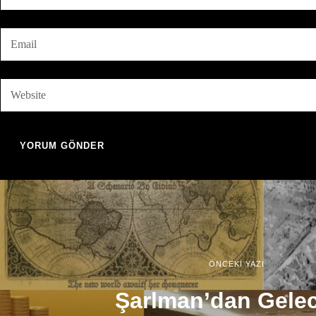
ÖNCEKİ YAZI
Şarlman’dan Gele