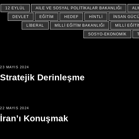
12 EYLÜL
AILE VE SOSYAL POLITIKALAR BAKANLIĞI
AL
DEVLET
EĞITIM
HEDEF
HINTLI
İNSAN GÜC
LIBERAL
MILLI EĞITIM BAKANLIĞI
MILLI EĞIT
SOSYO-EKONOMIK
23 MAYIS 2024
Stratejik Derinleşme
22 MAYIS 2024
İran’ı Konuşmak