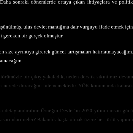
 Daha sonraki dönemlerde ortaya çıkan ihtiyaçlara ve politik
düşünülmüş, ulus devlet mantığına dair vurguyu ifade etmek için
i gereken bir gerçek olmuştur.
 size ayrıntıya girerek güncel tartışmaları hatırlatmayacağım.
 sunacağım.
rümüzle bir çıkış yakaladık, neden derslik sıkıntımız devam
şu an nerede duracağını bilememektedir. YÖK konumunda kalarak
ha detaylandıralım: Örneğin Devlet’in 2050 yılının insan gücü
tasarımları neler? Bakanlık başta olmak üzere her türlü yapının