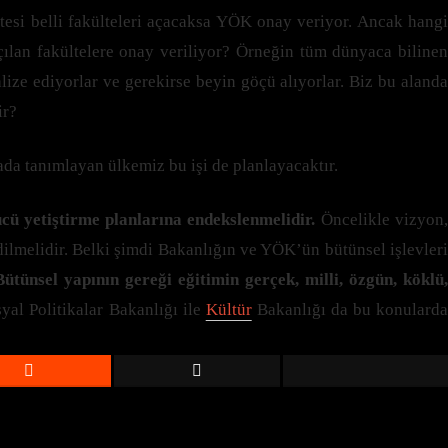
tesi belli fakülteleri açacaksa YÖK onay veriyor. Ancak hangi
çılan fakültelere onay veriliyor? Örneğin tüm dünyaca bilinen
alize ediyorlar ve gerekirse beyin göçü alıyorlar. Biz bu alanda
ir?
ada tanımlayan ülkemiz bu işi de planlayacaktır.
ücü yetiştirme planlarına endekslenmelidir.
Öncelikle vizyon
dilmelidir. Belki şimdi Bakanlığın ve YÖK’ün bütünsel işlevleri
Bütünsel yapının gereği eğitimin gerçek, milli, özgün, köklü
yal Politikalar Bakanlığı ile
Kültür
Bakanlığı da bu konulard