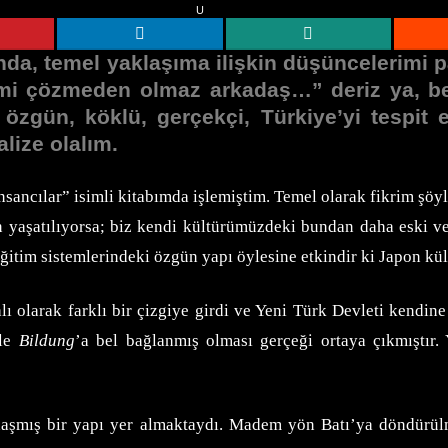
da, temel yaklaşıma ilişkin düşüncelerimi p
timi çözmeden olmaz arkadaş…” deriz ya, b
; özgün, köklü, gerçekçi, Türkiye’yi tespit 
lize olalım.
 İnsancılar” isimli kitabımda işlemiştim. Temel olarak fikrim 
n yaşatılıyorsa; biz kendi kültürümüzdeki bundan daha eski v
k eğitim sistemlerindeki özgün yapı öylesine etkindir ki Japon k
lı olarak farklı bir çizgiye girdi ve Yeni Türk Devleti kendin
yle
Bildung
’a bel bağlanmış olması gerçeği ortaya çıkmıştır. 
ynaşmış bir yapı yer almaktaydı. Madem yön Batı’ya döndürül