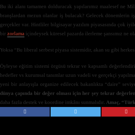
Bu iki alanı tamamen dolduracak yapılarımız maalesef ne Mill
branşlardan mezun olanlar iş bulacak? Gelecek dönemlerin işl
gerçekler var. Hintliler bilgisayar yazılım piyasasında çok iyi
bir
zorlama
içindeysek küresel pazarda ilerleme şansımız ne ola
Yoksa “Bu liberal serbest piyasa sistemidir, akan su gibi herk
Öyleyse eğitim sistemi örgüsü tekrar ve kapsamlı değerlendiri
hedefler vs kurumsal tanımlar uzun vadeli ve gerçekçi yapılmal
yeni bir anlayışla organize edilecek bakanlıkta “daire” seviy
dünya çapında bir değer olması için her şey tekrar değerlen
daha fazla destek ve koordine imkânı sunmalıdır.
Amaç, “Türkiy