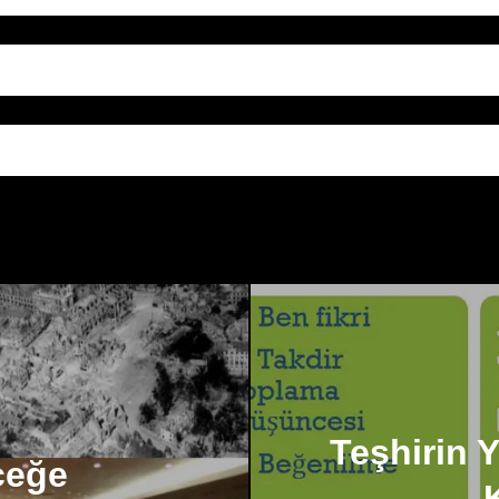
Teşhirin 
ceğe