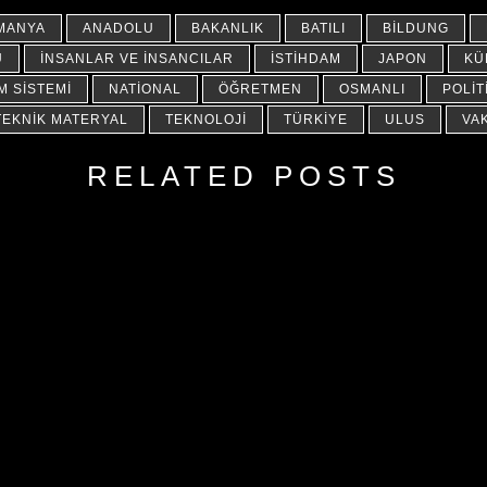
MANYA
ANADOLU
BAKANLIK
BATILI
BILDUNG
Ü
İNSANLAR VE İNSANCILAR
İSTIHDAM
JAPON
KÜ
IM SISTEMI
NATIONAL
ÖĞRETMEN
OSMANLI
POLIT
TEKNIK MATERYAL
TEKNOLOJI
TÜRKIYE
ULUS
VAK
RELATED POSTS