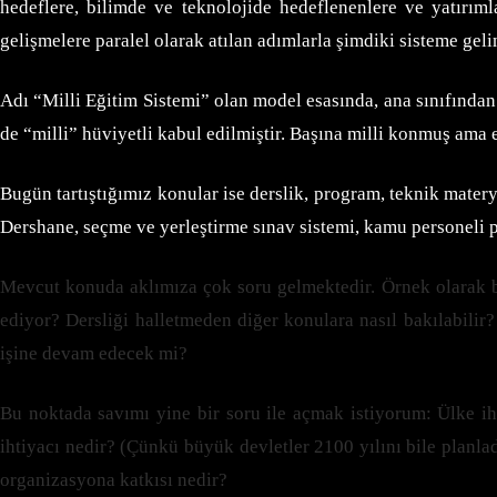
hedeflere, bilimde ve teknolojide hedeflenenlere ve yatırıml
gelişmelere paralel olarak atılan adımlarla şimdiki sisteme geli
Adı “Milli Eğitim Sistemi” olan model esasında, ana sınıfından
de “milli” hüviyetli kabul edilmiştir. Başına milli konmuş ama
Bugün tartıştığımız konular ise derslik, program, teknik mater
Dershane, seçme ve yerleştirme sınav sistemi, kamu personeli p
Mevcut konuda aklımıza çok soru gelmektedir. Örnek olarak b
ediyor? Dersliği halletmeden diğer konulara nasıl bakılabili
işine devam edecek mi?
Bu noktada savımı yine bir soru ile açmak istiyorum: Ülke iht
ihtiyacı nedir? (Çünkü büyük devletler 2100 yılını bile planla
organizasyona katkısı nedir?