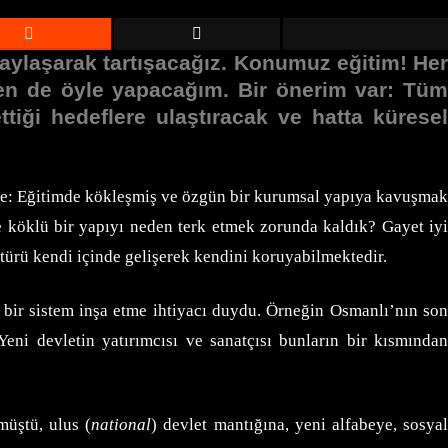
aylaşarak tartışacağız. Konumuz eğitim! Her
en de öyle yapacağım. Bir önerim var: Tüm
ettiği hedeflere ulaştıracak ve hatta küresel
şöyle: Eğitimde kökleşmiş ve özgün bir kurumsal yapıya kavuşmak
e köklü bir yapıyı neden terk etmek zorunda kaldık? Gayet iyi
ültürü kendi içinde gelişerek kendini koruyabilmektedir.
e bir sistem inşa etme ihtiyacı duydu. Örneğin Osmanlı’nın son
Yeni devletin yatırımcısı ve sanatçısı bunların bir kısmında
müştü, ulus (
national
) devlet mantığına, yeni alfabeye, sosya