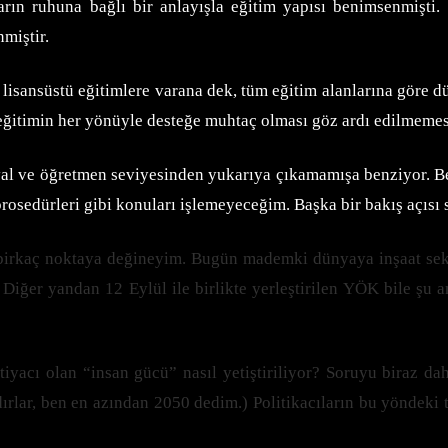
arın ruhuna bağlı bir anlayışla eğitim yapısı benimsenmişti.
nmiştir.
 lisansüstü eğitimlere varana dek, tüm eğitim alanlarına göre 
 eğitimin her yönüyle desteğe muhtaç olması göz ardı edilmemes
yal ve öğretmen seviyesinden yukarıya çıkamamışa benziyor. Ben
rosedürleri gibi konuları işlemeyeceğim. Başka bir bakış açısı
irkaç noktaya değineyim. Bugün mademki dünyaya inşaat sektö
r? Diğer yandan 12 Eylül ile birlikte yerleştirilen YÖK bile 
iyacı olan “insan gücü” nasıl yetiştiriliyor? Soruyu biraz da
dırlar, ben en azından 2050 dedim.) Politikacıların bu yöndeki 