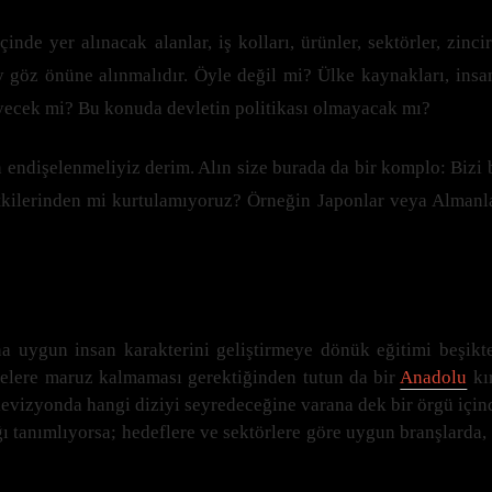
inde yer alınacak alanlar, iş kolları, ürünler, sektörler, zin
 göz önüne alınmalıdır. Öyle değil mi? Ülke kaynakları, insanı
meyecek mi? Bu konuda devletin politikası olmayacak mı?
 endişelenmeliyiz derim. Alın size burada da bir komplo: Bizi b
etkilerinden mi kurtulamıyoruz? Örneğin Japonlar veya Almanla
; ona uygun insan karakterini geliştirmeye dönük eğitimi beşi
nelere maruz kalmaması gerektiğinden tutun da bir
Anadolu
kır
evizyonda hangi diziyi seyredeceğine varana dek bir örgü içinde 
ı tanımlıyorsa; hedeflere ve sektörlere göre uygun branşlarda, y