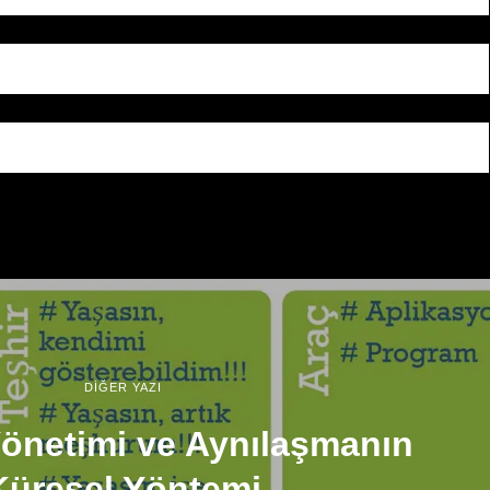
DİĞER YAZI
Yönetimi ve Aynılaşmanın
Küresel Yöntemi