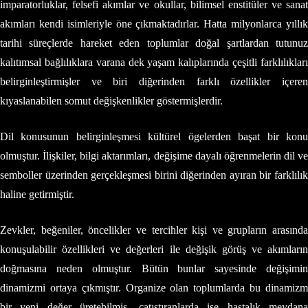
imparatorluklar, felsefi akımlar ve okullar, bilimsel enstitüler ve sanat
akımları kendi isimleriyle öne çıkmaktadırlar. Hatta milyonlarca yıllık
tarihi süreçlerde hareket eden toplumlar doğal şartlardan tutunuz
kalıtımsal bağlılıklara varana dek yaşam kalıplarında çeşitli farklılıkları
belirginleştirmişler ve biri diğerinden farklı özellikler içeren
kıyaslanabilen somut değişkenlikler göstermişlerdir.
Dil konusunun belirginleşmesi kültürel ögelerden başat bir konu
olmuştur. İlişkiler, bilgi aktarımları, değişime dayalı öğrenmelerin dil ve
semboller üzerinden gerçekleşmesi birini diğerinden ayıran bir farklılık
haline getirmiştir.
Zevkler, beğeniler, öncelikler ve tercihler kişi ve grupların arasında
konuşulabilir özellikleri ve değerleri ile değişik görüş ve akımların
doğmasına neden olmuştur. Bütün bunlar sayesinde değişimin
dinamizmi ortaya çıkmıştır. Organize olan toplumlarda bu dinamizm
bir yeni değer üretebilmiş, çatıştıranlarda ise hastalık meydana