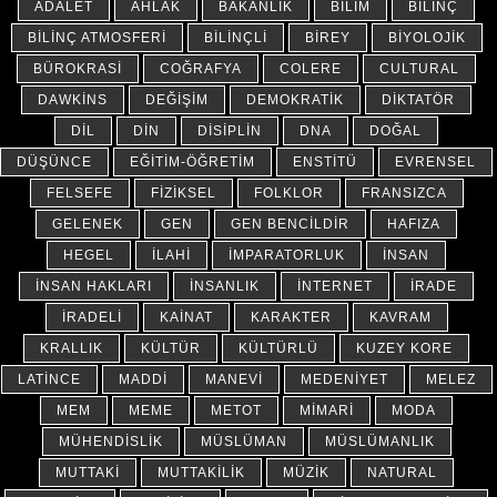
ADALET
AHLAK
BAKANLIK
BILIM
BILINÇ
BILINÇ ATMOSFERI
BILINÇLI
BIREY
BIYOLOJIK
BÜROKRASI
COĞRAFYA
COLERE
CULTURAL
DAWKINS
DEĞIŞIM
DEMOKRATIK
DIKTATÖR
DIL
DIN
DISIPLIN
DNA
DOĞAL
DÜŞÜNCE
EĞITIM-ÖĞRETIM
ENSTITÜ
EVRENSEL
FELSEFE
FIZIKSEL
FOLKLOR
FRANSIZCA
GELENEK
GEN
GEN BENCILDIR
HAFIZA
HEGEL
İLAHI
İMPARATORLUK
İNSAN
İNSAN HAKLARI
İNSANLIK
İNTERNET
İRADE
İRADELI
KAINAT
KARAKTER
KAVRAM
KRALLIK
KÜLTÜR
KÜLTÜRLÜ
KUZEY KORE
LATINCE
MADDI
MANEVI
MEDENIYET
MELEZ
MEM
MEME
METOT
MIMARI
MODA
MÜHENDISLIK
MÜSLÜMAN
MÜSLÜMANLIK
MUTTAKI
MUTTAKILIK
MÜZIK
NATURAL