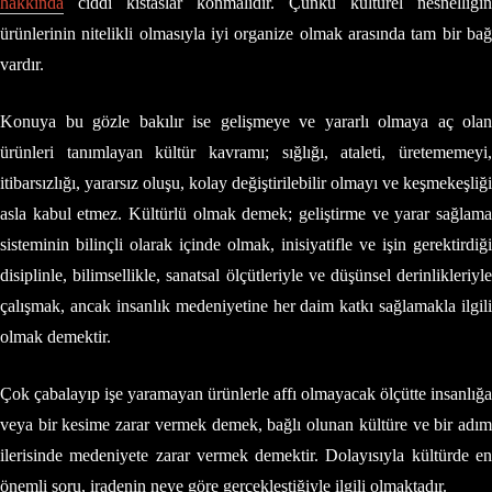
hakkında
ciddi kıstaslar konmalıdır. Çünkü kültürel nesnelliğin
ürünlerinin nitelikli olmasıyla iyi organize olmak arasında tam bir bağ
vardır.
Konuya bu gözle bakılır ise gelişmeye ve yararlı olmaya aç olan
ürünleri tanımlayan kültür kavramı; sığlığı, ataleti, üretememeyi,
itibarsızlığı, yararsız oluşu, kolay değiştirilebilir olmayı ve keşmekeşliği
asla kabul etmez. Kültürlü olmak demek; geliştirme ve yarar sağlama
sisteminin bilinçli olarak içinde olmak, inisiyatifle ve işin gerektirdiği
disiplinle, bilimsellikle, sanatsal ölçütleriyle ve düşünsel derinlikleriyle
çalışmak, ancak insanlık medeniyetine her daim katkı sağlamakla ilgili
olmak demektir.
Çok çabalayıp işe yaramayan ürünlerle affı olmayacak ölçütte insanlığa
veya bir kesime zarar vermek demek, bağlı olunan kültüre ve bir adım
ilerisinde medeniyete zarar vermek demektir. Dolayısıyla kültürde en
önemli soru, iradenin neye göre gerçekleştiğiyle ilgili olmaktadır.