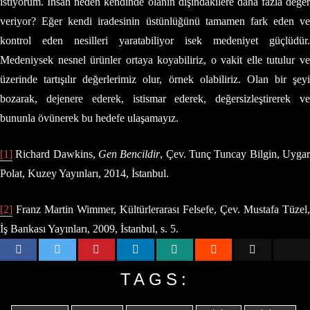
istiyorum. İnsan neden kendinde olanın dışındakilere daha fazla değer
veriyor? Eğer kendi iradesinin üstünlüğünü tamamen fark eden ve
kontrol eden nesilleri yaratabiliyor isek medeniyet güçlüdür.
Medeniysek nesnel ürünler ortaya koyabiliriz, o vakit elle tutulur ve
üzerinde tartışılır değerlerimiz olur, örnek olabiliriz. Olan bir şeyi
bozarak, dejenere ederek, istismar ederek, değersizleştirerek ve
bununla övünerek bu hedefe ulaşamayız.
[1]
Richard Dawkins,
Gen Bencildir
, Çev. Tunç Tuncay Bilgin, Uyga
Polat, Kuzey Yayınları, 2014, İstanbul.
[2]
Franz Martin Wimmer, Kültürlerarası Felsefe, Çev. Mustafa Tüzel,
İş Bankası Yayınları, 2009, İstanbul, s. 5.
TAGS: