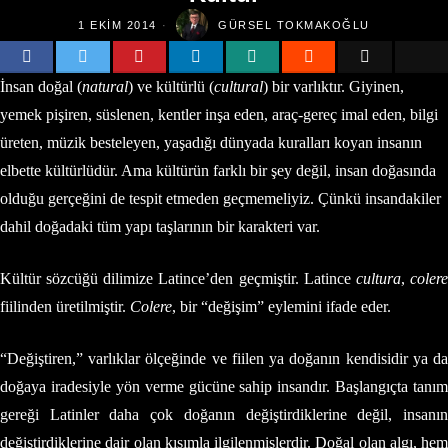
1 EKIM 2014
GÜRSEL TOKMAKOĞLU
İnsan doğal (
natural
) ve kültürlü (
cultural
) bir varlıktır. Giyinen,
yemek pişiren, süslenen, kentler inşa eden, araç-gereç imal eden, bilgi
üreten, müzik besteleyen, yaşadığı dünyada kuralları koyan insanın
elbette kültürlüdür. Ama kültürün farklı bir şey değil, insan doğasında
olduğu gerçeğini de tespit etmeden geçmemeliyiz. Çünkü insandakiler
dahil doğadaki tüm yapı taşlarının bir karakteri var.
Kültür sözcüğü dilimize Latince’den geçmiştir. Latince
cultura
,
coler
fiilinden üretilmiştir.
Colere
, bir “değişim” eylemini ifade eder.
“Değiştiren,” varlıklar ölçeğinde ve fiilen ya doğanın kendisidir ya da
doğaya iradesiyle yön verme gücüne sahip insandır. Başlangıçta tanım
gereği Latinler daha çok doğanın değiştirdiklerine değil, insanın
değiştirdiklerine dair olan kısımla ilgilenmişlerdir. Doğal olan algı, hem