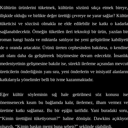
Kültürün ürünlerini tüketmek, kültürün sözünü sıkça etmek bireye,
ilişkide olduğu ve birlikte değer ürettiği çevreye ne yarar sağlar? Kültür
tüketicisi ve sözcüsü olmakla ne elde edilebilir ise katkı o kadarla
sağlanabilecektir. Örneğin tüketilen ileri teknoloji bir ürün, yazılan bir
roman hangi hızda ve miktarda satılıyor ise yeni geliştirilme kabiliyeti
de o oranda artacaktır. Ürünü üreten cephesinden bakılırsa, o kendine
ait olanı daha da geliştirerek büyümesine devam edecektir. İnsanlık
medeniyetinin gelişmesine bakılır ise, sürekli ilerleme açısından mevcut
üreticilerin önderliğinin yanı sıra, yeni önderlerin ve inisiyatif alanların
katkılarıyla yönelimler belli bir ivme kazanmaktadır.
Eğer kültür söyleminin sığ hale getirilmesi söz konusu ise
önemsenecek kısım bu bağlamda kalır, ilerlemez, ilham vermez ve
üretime katkı sağlamaz. Bu bir eşiğin tarifidir. Yani buradaki soru,
“Kimin ürettiğini tüketiyorsun?” haline dönüşür. Dawkins açıklıyor
olsaydı, “Kimin baskın memi buna sebep?” şeklinde olabilirdi.