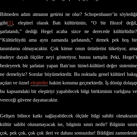
Bilmeden adım atmanın getirisi ne olur? Schopenhauer’in söylediği
gibi
[2]
, eleştirel olarak Batı kültürünün, “O bir filozof değil,
şarlatandı,” dediği Hegel acaba sizce ne derecede kültürlüdür?
“Kültürlüydü ama aynı zamanda şarlatandı,” demek pek hoş bir
tanımlama olmayacaktır. Çok kimse onun ürünlerini tüketiyor, ama
iradeye dayalı ölçüler neyi gösteriyor, burası tartışılır. Peki, Hegel’i
besleyerek bir şarlatan yapan Batı’nın tümel-kültürel değer sistemine
ne demeliyiz? Sorular büyümektedir. Bu noktada genel kültürel bakış
açıları ve öznel
eleştiriler
hakim konuma geçmektedir. İş dönüp dolaşı
bu kapsamdaki bir eleştiriyi yapabilecek bilgi birikiminin varlığına ve
vereceği güvene dayanacaktır.
Gelişen bilince katkı sağlayabilecek ölçüde bilgi sahibi olmaksızın
kültür sahibi olunamayacak ise, bilginin sınırı nedir? Bilginin sınırı
çok, pek çok, çok çok ileri ve dahası sonsuzdur! Bildiğini zannedenle