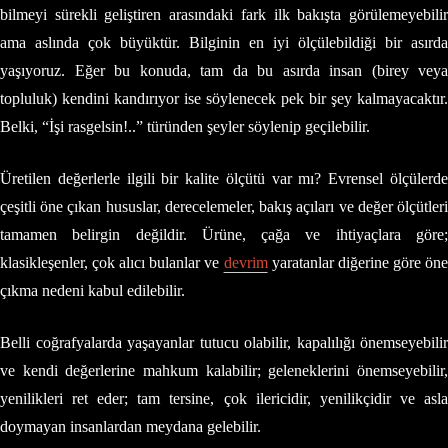
bilmeyi sürekli geliştiren arasındaki fark ilk bakışta görülemeyebilir
ama aslında çok büyüktür. Bilginin en iyi ölçülebildiği bir asırda
yaşıyoruz. Eğer bu konuda, tam da bu asırda insan (birey veya
topluluk) kendini kandırıyor ise söylenecek pek bir şey kalmayacaktır.
Belki, “İşi rasgelsin!..” türünden şeyler söylenip geçilebilir.
Üretilen değerlerle ilgili bir kalite ölçütü var mı? Evrensel ölçülerde
çeşitli öne çıkan hususlar, derecelemeler, bakış açıları ve değer ölçütleri
tamamen belirgin değildir. Ürüne, çağa ve ihtiyaçlara göre;
klasikleşenler, çok alıcı bulanlar ve
devrim
yaratanlar diğerine göre ön
çıkma nedeni kabul edilebilir.
Belli coğrafyalarda yaşayanlar tutucu olabilir, kapalılığı önemseyebilir
ve kendi değerlerine mahkum kalabilir; geleneklerini önemseyebilir,
yenilikleri ret eder; tam tersine, çok ilericidir, yenilikçidir ve asla
doymayan insanlardan meydana gelebilir.