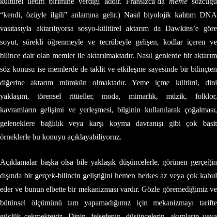
kültürel iletim birimine verdiği addır. Fransızca’da
memê
sözcüğ
“kendi, özüyle ilgili” anlamına gelir.) Nasıl biyolojik kalıtım DNA
vasıtasıyla aktarılıyorsa sosyo-kültürel aktarım da Dawkins’e göre
soyut, sürekli öğrenmeyle ve tecrübeyle gelişen, kodlar içeren ve
bilince dair olan memler ile aktarılmaktadır. Nasıl genlerde bir aktarım
söz konusu ise memlerde de taklit ve etkileşme sayesinde bir bilinçten
diğerine aktarım mümkün olmaktadır. Yeme içme kültürü, dini
yaklaşım, törensel ritüeller, moda, mimarlık, müzik, folklor,
kavramların gelişimi ve yerleşmesi, bilginin kullanılarak çoğalması,
geleneklere bağlılık veya karşı koyma davranışı gibi çok basit
örneklerle bu konuyu açıklayabiliyoruz.
Açıklamalar başka olsa bile yaklaşık düşüncelerle, görünen gerçeğin
dışında bir gerçek-bilincin geliştiğini hemen herkes az veya çok kabul
eder ve bunun elbette bir mekanizması vardır. Gözle göremediğimiz ve
bütünsel ölçümünü tam yapamadığımız için mekanizmayı tarifte
güçlük çekmekteyiz. Dinin, felsefenin, düşüncelerin, akımların veya