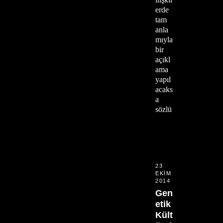
erde
tam
anla
mıyla
bir
açıkl
ama
yapıl
acaks
a
sözlü
23
EKIM
2014
Gen
etik
Kült