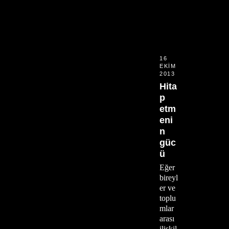
16
EKIM
2013
Hita
p
etm
eni
n
güc
ü
Eğer
bireyl
er ve
toplu
mlar
arası
ilişkil