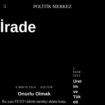
POLITIK MERKEZ
İrade
1
EKIM
2013
Üret
im
6 MAYIS 2014
KÜLTÜR
ve
Onurlu Olmak
Tük
Bu yazı FETÖ’cülerin mesihçi aklına karşı,
eti