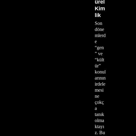
ürel
Kim
lik
Son
döne
mlerd
e
“gen
” ve
“kült
ür”
konul
arının
irdele
mesi
ne
çokç
a
tanık
olma
ktayı
z. Bu