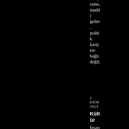
esine,
madd
i
gelire
,
politi
k
kariy
ere
bağlı
değil;
1
EKIM
2014
Kült
ür
İnsan