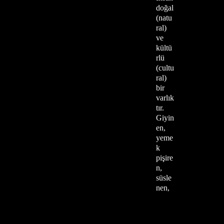
doğal
(natu
ral)
ve
kültü
rlü
(cultu
ral)
bir
varlık
tır.
Giyin
en,
yeme
k
pişire
n,
süsle
nen,