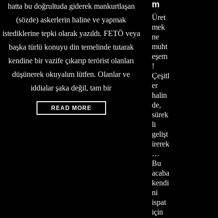
m
hatta bu doğrultuda giderek mankurtlaşan
Üret
(sözde) askerlerin haline ve yapmak
mek
istediklerine tepki olarak yazıldı. FETÖ veya
ne
muht
başka türlü konuyu din temelinde tutarak
eşem
kendine bir vazife çıkarıp terörist olanları
!
düşünerek okuyalım lütfen. Olanlar ve
Çeşitl
er
iddialar şaka değil, tam bir
halin
de,
READ MORE
sürek
li
gelişt
irerek
…
Bu
acaba
kendi
ni
ispat
için