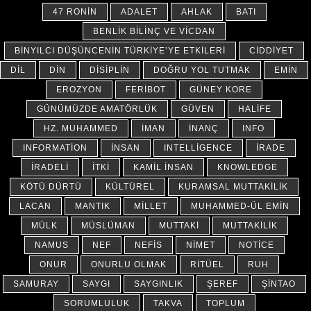
47 RONIN
ADALET
AHLAK
BATI
BENLIK BILINÇ VE VICDAN
BINYILCI DÜŞÜNCENIN TÜRKIYE’YE ETKILERI
CIDDIYET
DIL
DIN
DISIPLIN
DOĞRU YOL TUTMAK
EMIN
EROZYON
FERIBOT
GÜNEY KORE
GÜNÜMÜZDE AMATÖRLÜK
GÜVEN
HALIFE
HZ. MUHAMMED
İMAN
İNANÇ
INFO
INFORMATION
İNSAN
INTELLIGENCE
İRADE
İRADELI
İTKI
KAMIL İNSAN
KNOWLEDGE
KÖTÜ DÜRTÜ
KÜLTÜREL
KURAMSAL MUTTAKILIK
LACAN
MANTIK
MILLET
MUHAMMED-ÜL EMIN
MÜLK
MÜSLÜMAN
MUTTAKI
MUTTAKILIK
NAMUS
NEF
NEFIS
NIMET
NOTICE
ONUR
ONURLU OLMAK
RITÜEL
RUH
SAMURAY
SAYGI
SAYGINLIK
ŞEREF
ŞINTAO
SORUMLULUK
TAKVA
TOPLUM