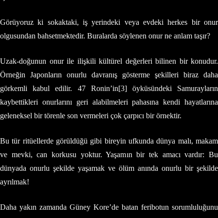
Görüyoruz ki sokaktaki, iş yerindeki veya evdeki herkes bir onur
olgusundan bahsetmektedir. Buralarda söylenen onur ne anlam taşır?
Uzak-doğunun onur ile ilişkili kültürel değerleri bilinen bir konudur.
Örneğin Japonların onurlu davranış gösterme şekilleri biraz daha
görkemli kabul edilir. 47 Ronin’in[3] öyküsündeki Samurayların
kaybettikleri onurlarını geri alabilmeleri pahasına kendi hayatlarına
geleneksel bir törenle son vermeleri çok çarpıcı bir örnektir.
Bu tür ritüellerde görüldüğü gibi bireyin ufkunda dünya malı, makam
ve mevki, can korkusu yoktur. Yaşamın bir tek amacı vardır: Bu
dünyada onurlu şekilde yaşamak ve ölüm anında onurlu bir şekilde
ayrılmak!
Daha yakın zamanda Güney Kore’de batan feribotun sorumluluğunu