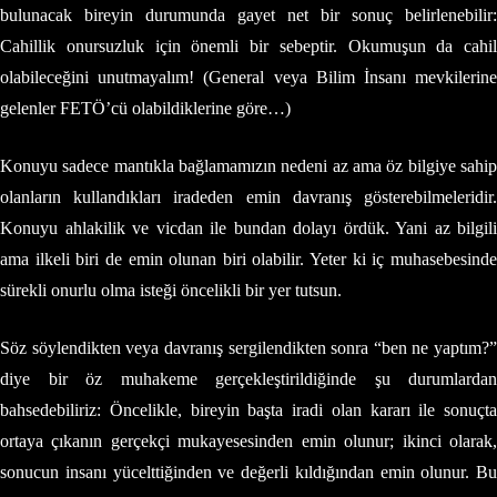
bulunacak bireyin durumunda gayet net bir sonuç belirlenebilir:
Cahillik onursuzluk için önemli bir sebeptir. Okumuşun da cahil
olabileceğini unutmayalım! (General veya Bilim İnsanı mevkilerine
gelenler FETÖ’cü olabildiklerine göre…)
Konuyu sadece mantıkla bağlamamızın nedeni az ama öz bilgiye sahip
olanların kullandıkları iradeden emin davranış gösterebilmeleridir.
Konuyu ahlakilik ve vicdan ile bundan dolayı ördük. Yani az bilgili
ama ilkeli biri de emin olunan biri olabilir. Yeter ki iç muhasebesinde
sürekli onurlu olma isteği öncelikli bir yer tutsun.
Söz söylendikten veya davranış sergilendikten sonra “ben ne yaptım?”
diye bir öz muhakeme gerçekleştirildiğinde şu durumlardan
bahsedebiliriz: Öncelikle, bireyin başta iradi olan kararı ile sonuçta
ortaya çıkanın gerçekçi mukayesesinden emin olunur; ikinci olarak,
sonucun insanı yücelttiğinden ve değerli kıldığından emin olunur. Bu