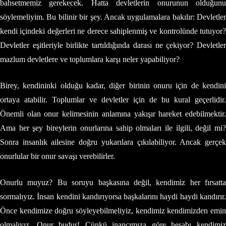
bahsetmemiz gerekecek. Hatta devletlerin onurunun olduğunu
söylemeliyim. Bu bilinir bir şey. Ancak uygulamalara bakılır: Devletler
kendi içindeki değerleri ne derece sahiplenmiş ve kontrolünde tutuyor?
Devletler eşitleriyle birlikte tartıldığında darası ne çekiyor? Devletler
mazlum devletlere ve toplumlara karşı neler yapabiliyor?
Birey, kendininki olduğu kadar, diğer birinin onuru için de kendini
ortaya atabilir. Toplumlar ve devletler için de bu kural geçerlidir.
Önemli olan onur kelimesinin anlamına yakışır hareket edebilmektir.
Ama her şey bireylerin onurlarına sahip olmaları ile ilgili, değil mi?
Sonra insanlık ailesine doğru yukarılara çıkılabiliyor. Ancak gerçek
onurlular bir onur savaşı verebilirler.
Onurlu muyuz? Bu soruyu başkasına değil, kendimiz her fırsatta
sormalıyız. İnsan kendini kandırıyorsa başkalarını haydi haydi kandırır.
Önce kendimize doğru söyleyebilmeliyiz, kendimiz kendimizden emin
olmalıyız. Onur budur! Çünkü inancımıza göre hesabı kendimiz