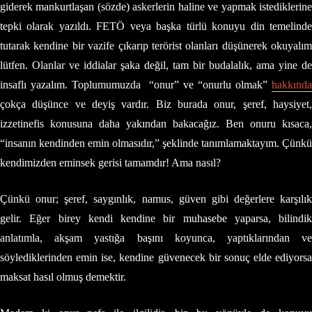
giderek mankurtlaşan (sözde) askerlerin haline ve yapmak istediklerine
tepki olarak yazıldı. FETÖ veya başka türlü konuyu din temelinde
tutarak kendine bir vazife çıkarıp terörist olanları düşünerek okuyalım
lütfen. Olanlar ve iddialar şaka değil, tam bir budalalık, ama yine de
insaflı yazalım. Toplumumuzda “onur” ve “onurlu olmak”
hakkında
çokça düşünce ve deyiş vardır. Biz burada onur, şeref, haysiyet,
izzetinefis konusuna daha yakından bakacağız. Ben onuru kısaca,
“insanın kendinden emin olmasıdır,” şeklinde tanımlamaktayım. Çünkü
kendimizden eminsek gerisi tamamdır! Ama nasıl?
Çünkü onur; şeref, saygınlık, namus, güven gibi değerlere karşılık
gelir. Eğer birey kendi kendine bir muhasebe yaparsa, bilindik
anlatımla, akşam yastığa başını koyunca, yaptıklarından ve
söylediklerinden emin ise, kendine güvenecek bir sonuç elde ediyorsa
maksat hasıl olmuş demektir.