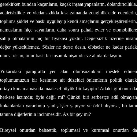
gerekirken bundan kaçanların, kaçak inşaat yapanların, dolandırıcılıkla,
adaletsizlikle ve vicdansızlıkla kısa zamanda zenginlik elde edenlerin,
topluma şiddet ve baskı uygulayıp kendi amaçlarını gerçekleştirenlerin,
namuslarını hiçe sayanların, daha sonra pahalı evler ve otomobillere
sahip olmalarının hiç bir fiyakası yoktur. Değersizlik üzerine insani
değer yükseltilemez. Sözler ne derse desin, elbiseler ne kadar parlak
olursa olsun, onur basit bir insanlık nişanıdır ve alınlarda taşınır.
Yukarıdaki paragrafta yer alan olumsuzlukları meslek edinen
toplumumuzun bir kesimine ait düzeltici önlemlerin politik olarak
ortaya konamaması da maalesef büyük bir kayıptır! Adalet gibi onur da
herkese lazımdır, öyle değil mi? Çünkü biri serbestçe adil olmayan
imkanlardan yararlanıp yanlış işler yapıyor ve ödül alıyorsa, bu tamı
tamına diğerlerinin incinmesidir. Az bir şey mi?
Bireysel onurdan bahsettik, toplumsal ve kurumsal onurdan da