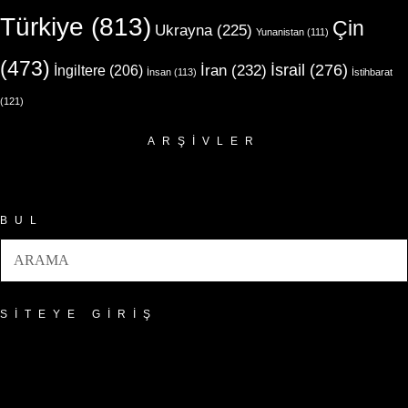
Türkiye
(813)
Çin
Ukrayna
(225)
Yunanistan
(111)
(473)
İsrail
(276)
İngiltere
(206)
İran
(232)
İnsan
(113)
İstihbarat
(121)
ARŞIVLER
Arşivler
BUL
SITEYE GIRIŞ