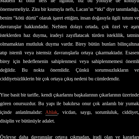
Madem ki onur nefs ile ilgilidir, biz bu yönüyle de konuyu
önemsemeliyiz. Zira bir kısmıyla nefs, Lacan’ın “itki” diye tanımladığı,
benim “kötü dürtü” olarak işaret ettiğim, insan doğasıyla ilgili tutum ve
davranışlar hakkındadır. Nefsten dolayı ortada, çok özel ve aşırı
isteklerden haz duyma, iradeyi zayıflatacak türden isteklilik, tatmin
olmamaktan mutluluk duyma vardır. Birey bütün bunları bilinçaltına
atıp istemli veya istemsiz davranışlarla ortaya çıkarmaktadır. Esasen
birey için hedeflenenin sahiplenmesi veya sahiplenmemesi önemli
değildir. Bu nokta önemlidir. Çünkü sorumsuzlukların ve
ciddiyetsizliklerin bir çok ortaya çıkış nedeni bu cümledendir.
Yine basit bir tarifle, kendi çıkarlarını başkalarının çıkarlarının üzerinde
gören onursuzdur. Bu yapı ile bakılırsa onur çok anlamlı bir yumak
içinde anlatılmalıdır:
Ahlak
, vicdan, saygı, sorumluluk, ciddiyet
disiplin ve bütünüyle adalet.
Öyleyse daha davranışlar ortaya çıkmadan, iradi olan ve kararları