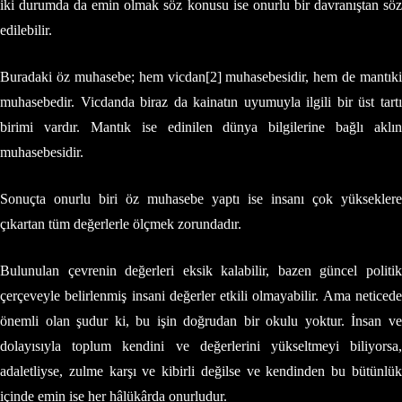
iki durumda da emin olmak söz konusu ise onurlu bir davranıştan söz
edilebilir.
Buradaki öz muhasebe; hem vicdan[2] muhasebesidir, hem de mantıki
muhasebedir. Vicdanda biraz da kainatın uyumuyla ilgili bir üst tartı
birimi vardır. Mantık ise edinilen dünya bilgilerine bağlı aklın
muhasebesidir.
Sonuçta onurlu biri öz muhasebe yaptı ise insanı çok yükseklere
çıkartan tüm değerlerle ölçmek zorundadır.
Bulunulan çevrenin değerleri eksik kalabilir, bazen güncel politik
çerçeveyle belirlenmiş insani değerler etkili olmayabilir. Ama neticede
önemli olan şudur ki, bu işin doğrudan bir okulu yoktur. İnsan ve
dolayısıyla toplum kendini ve değerlerini yükseltmeyi biliyorsa,
adaletliyse, zulme karşı ve kibirli değilse ve kendinden bu bütünlük
içinde emin ise her hâlükârda onurludur.