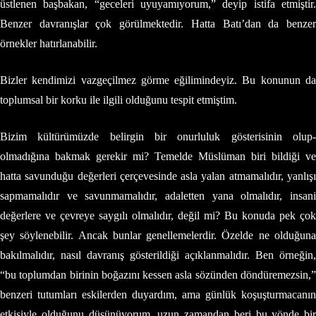
üstlenen başbakan, “geceleri uyuyamıyorum,” deyip istifa etmiştir.
Benzer davranışlar çok görülmektedir. Hatta Batı’dan da benzer
örnekler hatırlanabilir.
Bizler kendimizi vazgeçilmez görme eğilimindeyiz. Bu konunun da
toplumsal bir korku ile ilgili olduğunu tespit etmiştim.
Bizim kültürümüzde belirgin bir onurluluk gösterisinin olup-
olmadığına bakmak gerekir mi? Temelde Müslüman biri bildiği ve
hatta savunduğu değerleri çerçevesinde asla yalan atmamalıdır, yanlışı
sapmamalıdır ve savunmamalıdır, adaletten yana olmalıdır, insani
değerlere ve çevreye saygılı olmalıdır, değil mi? Bu konuda pek çok
şey söylenebilir. Ancak bunlar genellemelerdir. Özelde ne olduğuna
bakılmalıdır, nasıl davranış gösterildiği açıklanmalıdır. Ben örneğin,
“bu toplumdan birinin boğazını kessen asla sözünden döndüremezsin,”
benzeri tutumları eskilerden duyardım, ama günlük koşuşturmacanın
etkisiyle olduğunu düşünüyorum, uzun zamandan beri bu yönde bir