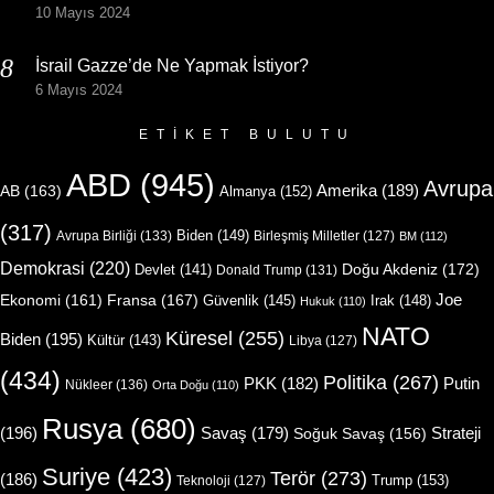
10 Mayıs 2024
İsrail Gazze’de Ne Yapmak İstiyor?
6 Mayıs 2024
ETIKET BULUTU
ABD
(945)
Avrupa
Amerika
(189)
AB
(163)
Almanya
(152)
(317)
Biden
(149)
Avrupa Birliği
(133)
Birleşmiş Milletler
(127)
BM
(112)
Demokrasi
(220)
Doğu Akdeniz
(172)
Devlet
(141)
Donald Trump
(131)
Joe
Ekonomi
(161)
Fransa
(167)
Güvenlik
(145)
Irak
(148)
Hukuk
(110)
NATO
Küresel
(255)
Biden
(195)
Kültür
(143)
Libya
(127)
(434)
Politika
(267)
Putin
PKK
(182)
Nükleer
(136)
Orta Doğu
(110)
Rusya
(680)
(196)
Strateji
Savaş
(179)
Soğuk Savaş
(156)
Suriye
(423)
Terör
(273)
(186)
Trump
(153)
Teknoloji
(127)