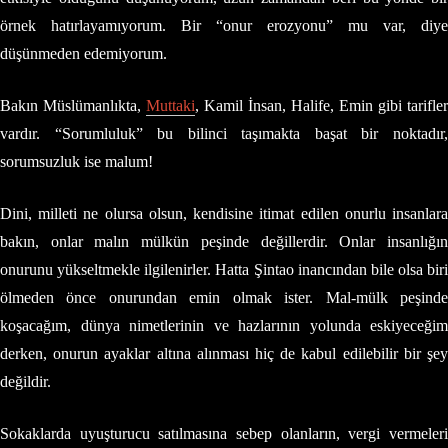
örnek hatırlayamıyorum. Bir “onur erozyonu” mu var, diye
düşünmeden edemiyorum.
Bakın Müslümanlıkta,
Muttaki
, Kamil İnsan, Halife, Emin gibi tarifler
vardır. “Sorumluluk” bu bilinci taşımakta başat bir noktadır,
sorumsuzluk ise malum!
Dini, milleti ne olursa olsun, kendisine itimat edilen onurlu insanlara
bakın, onlar malın mülkün peşinde değillerdir. Onlar insanlığın
onurunu yükseltmekle ilgilenirler. Hatta Şintao inancından bile olsa biri
ölmeden önce onurundan emin olmak ister. Mal-mülk peşinde
koşacağım, dünya nimetlerinin ve hazlarının yolunda eskiyeceğim
derken, onurun ayaklar altına alınması hiç de kabul edilebilir bir şey
değildir.
Sokaklarda uyuşturucu satılmasına sebep olanların, vergi vermeleri