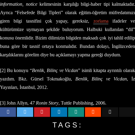
information, notice
kelimesinin karşılığı bilgi-haber tipi kalmaktadır.
Ayrıca “Felsefede Bilgi Tipleri” olarak eğitim-öğretim müfredatımızı
giren bilgi tasnifini çok yapay, gereksiz,
zorlama
ifadeler ve
kültürümüze uymayan şekilde buluyorum. Halbuki kullanılan “dil”
konusu önemlidir. Bizim dilimizin bilgiden maksadı çok iyi tahlil edilip
buna göre bir tasnif ortaya konmalıdır. Bundan dolayı, İngilizceden
karşılıklarını görelim diye bu açıklamayı yapma gereği duydum.
[2] Bu konuyu “
Benlik, Bilinç ve Vicdan
” isimli kitapta ayrıntılı olara
yazdım. Bkz. Gürsel Tokmakoğlu,
Benlik, Bilinç ve Vicdan
, İz
Yayınları, İstanbul, 2012.
[3] John Allyn,
47 Ronin Story
, Tuttle Publishing, 2006.
TAGS: