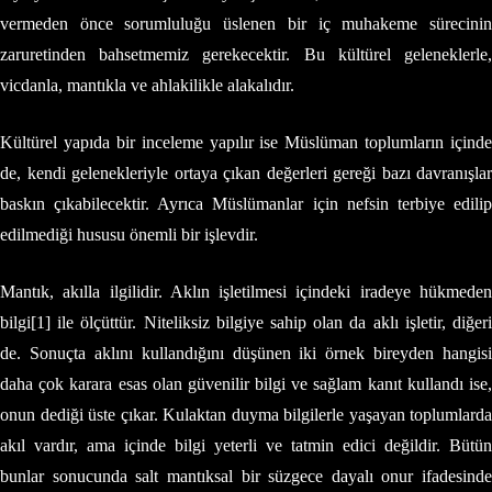
vermeden önce sorumluluğu üslenen bir iç muhakeme sürecinin
zaruretinden bahsetmemiz gerekecektir. Bu kültürel geleneklerle,
vicdanla, mantıkla ve ahlakilikle alakalıdır.
Kültürel yapıda bir inceleme yapılır ise Müslüman toplumların içinde
de, kendi gelenekleriyle ortaya çıkan değerleri gereği bazı davranışlar
baskın çıkabilecektir. Ayrıca Müslümanlar için nefsin terbiye edilip
edilmediği hususu önemli bir işlevdir.
Mantık, akılla ilgilidir. Aklın işletilmesi içindeki iradeye hükmeden
bilgi[1] ile ölçüttür. Niteliksiz bilgiye sahip olan da aklı işletir, diğeri
de. Sonuçta aklını kullandığını düşünen iki örnek bireyden hangisi
daha çok karara esas olan güvenilir bilgi ve sağlam kanıt kullandı ise,
onun dediği üste çıkar. Kulaktan duyma bilgilerle yaşayan toplumlarda
akıl vardır, ama içinde bilgi yeterli ve tatmin edici değildir. Bütün
bunlar sonucunda salt mantıksal bir süzgece dayalı onur ifadesinde