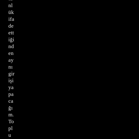
nl
ük
ifa
de
ett
iği
nd
en
ay
nı
gir
işi
ya
pa
ca
ğı
m.
To
pl
u