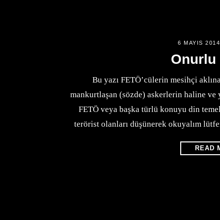
6 MAYIS 201
Onurlu
Bu yazı FETÖ’cülerin mesihçi aklına
mankurtlaşan (sözde) askerlerin haline ve 
FETÖ veya başka türlü konuyu din temeli
terörist olanları düşünerek okuyalım lütfe
READ 