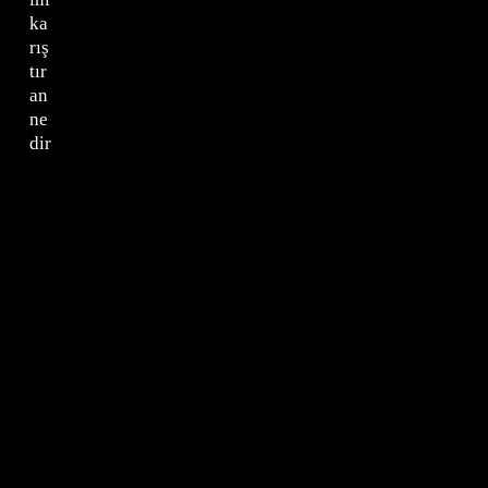
ka
rış
tır
an
ne
dir