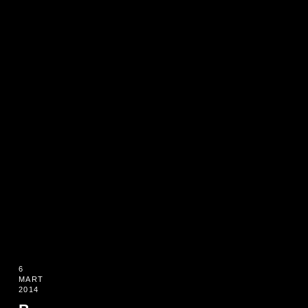
6
MART
2014