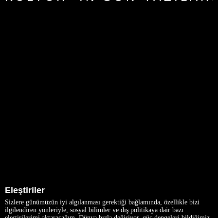
Eleştiriler
Sizlere günümüzün iyi algılanması gerektiği bağlamında, özellikle bizi
ilgilendiren yönleriyle, sosyal bilimler ve dış politikaya dair bazı
eleştirilerimi aktaracağım. Dünya hızla değişiyor, güç dengeleri bildiğimiz