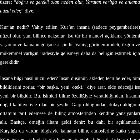
üzere; “
doğru ve gerekli olan neden olur, Yaratan varlığa ve anlam
nüzul eder,
” diye.
Kur’an nedir? Vahiy edilen Kur’an insana (sadece peygamberlere)
nüzul olur, yani bilince nakşolur. Bu tür bir manevi açıklama yöntemi
yaşamın ve kainatın gelişmesi içindir. Vahiy; görünen-iradeli, özgün ve
mükemmel varlığın iradesiyle gelişmeyi daha da belirginleştirmek için
gereklidir.
İnsana bilgi nasıl nüzul eder? İnsan düşünür, akleder, tecrübe eder, tüm
bildiklerini zorlar, “bir başka, yeni, öteki,” diye arar, elde edeceği ise
yeni bir bilgidir. Bu, isimleri bilme özelliğiyle yaratıldığından, insanın
doğal kabiliyetiyle olan bir şeydir. Gaip olduğundan dolayı aldığının
ortamını tarif edemese de bilinç atmosferinden kendine yansıyanları
alır. Basitçe, örneğin ilham geldi denir; bu dahi bir açıklamadır.
Karşılığı da vardır, bilgisiyle kainatın bilinç atmosferine katkı yapar.
Eğer insanın aklındakilerle kainatın içindeki bilinç ilişkide ise bunu