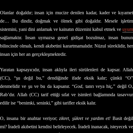
Olanlar doğaldır; insan için mucize denilen kadar, kader ve kıyamet
de… Bu dindir, doğmak ve ölmek gibi doğaldır. Mesele işletim
sistemini, yani dini anlamak ve kainatın düzenini kabul etmek ve
uyum
sağlamaktır. İnsan uymazsa genel gidişat bozulmaz, insan bunun
bilincinde olmalı, kendi akıbetini karartmamalıdır. Nüzul süreklidir, her
insan için her an gerçekleşmektedir.
Yaratan kapsayıcıdır, insan aklıyla ileri sürülenleri de kapsar. Allah
(CC), “şu değil bu,” dendiğinde ifade eksik kalır; çünkü “O”
denmelidir ve şu ve bu da kapsanır. “
God
, tanrı veya hiç,” değil O
Rab’dır. Allah (CC) tarif ettiği sıfat ve isimleri bağlamında tasavvur
edilir ise “benimki, seninki,” gibi tarifler eksik kalır.
O, insana bir anahtar veriyor;
zikret, şükret ve yardım et!
Basit deği
mi? İradeli akıbetini kendisi belirleyecek. İradeli inanacak, isteyecek ve