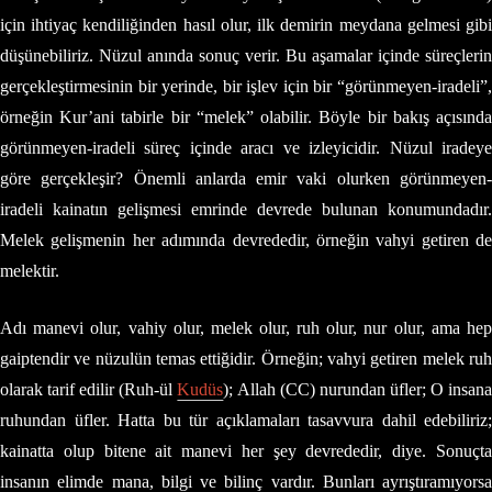
için ihtiyaç kendiliğinden hasıl olur, ilk demirin meydana gelmesi gibi
düşünebiliriz. Nüzul anında sonuç verir. Bu aşamalar içinde süreçlerin
gerçekleştirmesinin bir yerinde, bir işlev için bir “görünmeyen-iradeli”,
örneğin Kur’ani tabirle bir “melek” olabilir. Böyle bir bakış açısında
görünmeyen-iradeli süreç içinde aracı ve izleyicidir. Nüzul iradeye
göre gerçekleşir? Önemli anlarda emir vaki olurken görünmeyen-
iradeli kainatın gelişmesi emrinde devrede bulunan konumundadır.
Melek gelişmenin her adımında devrededir, örneğin vahyi getiren de
melektir.
Adı manevi olur, vahiy olur, melek olur, ruh olur, nur olur, ama hep
gaiptendir ve nüzulün temas ettiğidir. Örneğin; vahyi getiren melek ruh
olarak tarif edilir (Ruh-ül
Kudüs
); Allah (CC) nurundan üfler; O insan
ruhundan üfler. Hatta bu tür açıklamaları tasavvura dahil edebiliriz;
kainatta olup bitene ait manevi her şey devrededir, diye. Sonuçta
insanın elimde mana, bilgi ve bilinç vardır. Bunları ayrıştıramıyorsa