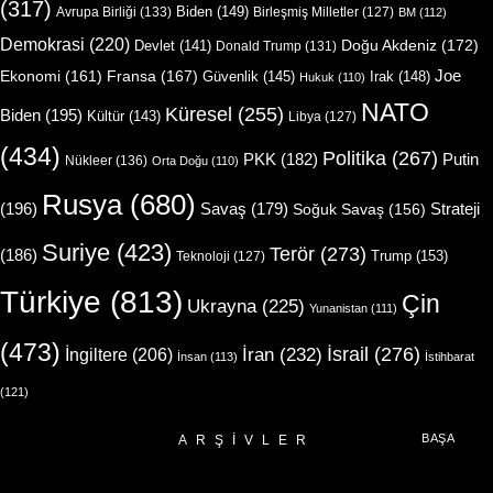
(317)
Biden
(149)
Avrupa Birliği
(133)
Birleşmiş Milletler
(127)
BM
(112)
Demokrasi
(220)
Doğu Akdeniz
(172)
Devlet
(141)
Donald Trump
(131)
Joe
Ekonomi
(161)
Fransa
(167)
Güvenlik
(145)
Irak
(148)
Hukuk
(110)
NATO
Küresel
(255)
Biden
(195)
Kültür
(143)
Libya
(127)
(434)
Politika
(267)
Putin
PKK
(182)
Nükleer
(136)
Orta Doğu
(110)
Rusya
(680)
(196)
Strateji
Savaş
(179)
Soğuk Savaş
(156)
Suriye
(423)
Terör
(273)
(186)
Trump
(153)
Teknoloji
(127)
Türkiye
(813)
Çin
Ukrayna
(225)
Yunanistan
(111)
(473)
İsrail
(276)
İngiltere
(206)
İran
(232)
İnsan
(113)
İstihbarat
(121)
BAŞA
ARŞIVLER
Arşivler