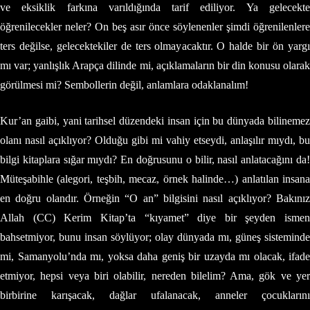
ve eksiklik farkına varıldığında tarif ediliyor. Ya gelecekte
öğrenilecekler neler? On beş asır önce söylenenler şimdi öğrenilenlere
ters değilse, gelecektekiler de ters olmayacaktır. O halde bir ön yargı
mı var; yanlışlık Arapça dilinde mi, açıklamaların bir din konusu olarak
görülmesi mi? Sembollerin değil, anlamlara odaklanalım!
Kur’an gaibi, yani tarihsel düzendeki insan için bu dünyada bilinemez
olanı nasıl açıklıyor? Olduğu gibi mi vahiy etseydi, anlaşılır mıydı, bu
bilgi kitaplara sığar mıydı? En doğrusunu o bilir, nasıl anlatacağını da!
Müteşabihle (alegori, teşbih, mecaz, örnek halinde…) anlatılan insana
en doğru olandır. Örneğin “O an” bilgisini nasıl açıklıyor? Bakınız
Allah (CC) Kerim Kitap’ta “kıyamet” diye bir şeyden ismen
bahsetmiyor, bunu insan söylüyor; olay dünyada mı, güneş sisteminde
mi, Samanyolu’nda mı, yoksa daha geniş bir uzayda mı olacak, ifade
etmiyor, hepsi veya biri olabilir, nereden bilelim? Ama, gök ve yer
birbirine karışacak, dağlar ufalanacak, anneler çocuklarını