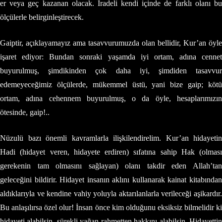
er veya geç kazanan olacak. İradeli kendi içinde de farklı olanı bu
ölçülerle belirginleştirecek.
Gaiptir, açıklayamayız ama tasavvurumuzda olan bellidir, Kur’an öyle
işaret ediyor: Bundan sonraki yaşamda iyi ortam, adına cennet
buyurulmuş, şimdikinden çok daha iyi, şimdiden tasavvur
edemeyeceğimiz ölçülerde, mükemmel üstü, yani bize gaip; kötü
ortam, adına cehennem buyurulmuş, o da öyle, hesaplarımızın
ötesinde, gaip!..
Nüzulü bazı önemli kavramlarla ilişkilendirelim. Kur’an hidayetin
Hadi (hidayet veren, hidayete erdiren) sıfatına sahip Hak (olması
gerekenin tam olmasını sağlayan) olanı takdir eden Allah’tan
geleceğini bildirir. Hidayet insanın aklını kullanarak kainat kitabından
aldıklarıyla ve kendine vahiy yoluyla aktarılanlarla verileceği aşikardır.
Bu anlaşılırsa özel olur! İnsan önce kim olduğunu eksiksiz bilmelidir ki
hidayeti alabilsin, sürekli yağan rahmetten hakkını alabilsin. Hidayettin