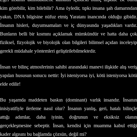
kim görebilir, kim bilebilir? Ama öyledir, tıpkı insana şah damarından
yakın, DNA bilgisine nüfuz etmiş Yaratanı inancında olduğu gibidir.
İnsanın hisleri, duyumsamaları ve iç dünyasında yaşadıkları vardır.
Bunların belli bir kısmını açıklamak mümkündür ve hatta daha çok
fiziksel, fizyolojik ve biyolojik olan bilgileri bilimsel açıdan inceleyip
gerekli müdahale yöntemleri geliştirilebilmektedir.
İnsan ve bilinç atmosferinin sahibi arasındaki manevi ilişkide alış veriş
yapılan hususun sonucu nettir: İyi isteniyorsa iyi, kötü isteniyorsa kötü
elde edilir!
Bu yaşamda maddeten baskın (dominant) varlık insandır. İnsanın
inisiyatifiyle ilerleme nasıl olur? İnsanın yanlış, geri, hatalı bilinçle
attığı adımlar, daha iyinin, doğrunun ve eksiksiz olanın
gerçekleşmesine sebeptir. İnsan, kendisi için muamma kabul ettiği
kader algısını bu bağlamda çözsün, değil mi?