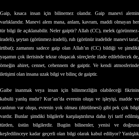
Gaip, kısaca insan için bilinemez olandır. Gaip manevi alemin
varlıklarıdır. Manevi alem mana, anlam, kavram, maddi olmayan her
tür bilgi ile açıklanabilir. Neler gaiptir? Allah (CC), melek (görünmez-
iradeli), şeytan (görünmez-iradeli), ruh (görünür iradelide manevi taraf,
irtibat); zamanını sadece gaip olan Allah’ın (CC) bildiği ve şimdiki
yaşamın çok ilerisinde tekrar oluşacak süreçlerle ifade edilebilecek de,
örneğin ahiret, cennet, cehennem de gaiptir. Ve kendi atmosferinde
iletişimi olan insana uzak bilgi ve bilinç de gaiptir.
Gaibe inanmak veya insan için bilinmezliğin olabileceği fikrinin
kabulü yanlış mıdır? Kur’an’da evrenin oluşu ve işleyişi, madde ve
canlının var oluşu, evrenin yok olması (dürülmesi) gibi pek çok bilgi
vardır. Bunlar şimdiki bilgilerle karşılaştırılırsa daha iyi tarif edilmiş
türden, üstün bilgilerdir. Bugün bilinenler, yenisi ve doğrusu
keşfedilinceye kadar geçerli olan bilgi olarak kabul ediliyor? Yanlışlık