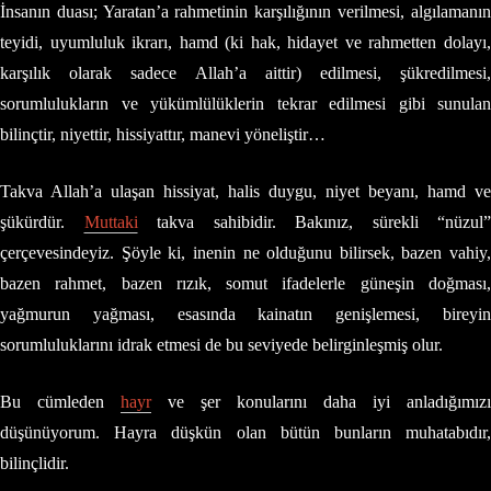
İnsanın duası; Yaratan’a rahmetinin karşılığının verilmesi, algılamanın
teyidi, uyumluluk ikrarı, hamd (ki hak, hidayet ve rahmetten dolayı,
karşılık olarak sadece Allah’a aittir) edilmesi, şükredilmesi,
sorumlulukların ve yükümlülüklerin tekrar edilmesi gibi sunulan
bilinçtir, niyettir, hissiyattır, manevi yöneliştir…
Takva Allah’a ulaşan hissiyat, halis duygu, niyet beyanı, hamd ve
şükürdür.
Muttaki
takva sahibidir. Bakınız, sürekli “nüzul”
çerçevesindeyiz. Şöyle ki, inenin ne olduğunu bilirsek, bazen vahiy,
bazen rahmet, bazen rızık, somut ifadelerle güneşin doğması,
yağmurun yağması, esasında kainatın genişlemesi, bireyin
sorumluluklarını idrak etmesi de bu seviyede belirginleşmiş olur.
Bu cümleden
hayr
ve şer konularını daha iyi anladığımızı
düşünüyorum. Hayra düşkün olan bütün bunların muhatabıdır,
bilinçlidir.