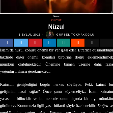
Nüzul
KÜLTÜR
Nüzul
1 EYLÜL 2015
GÜRSEL TOKMAKOĞLU
İslam’da nüzul konusu önemli bir yer işgal eder. Etraflıca düşünüldüğü
takdirde diğer önemli konuları birbirine doğru eklemlendirmek
mümkün olabilmektedir. Önemine binaen üzerine daha fazla
yoğunlaştırılması gerekmektedir.
Kainatın genişlediğini bugün herkes söylüyor. Peki, kainat bu
gelişimini nasıl sağlar? Önce şunu söylemeliyiz; İslam kainatın
yasasıdır, bilincidir ve bu nedenle onun dışında bir algı mümkün
görülmez. Konumuzla ilgili yasa hükmü şöyle özetlenebilir:
Doğru ve
gerekli olan neden olur, Yaratan varlığa ve anlama nüzul