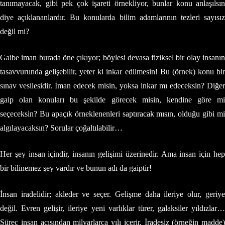
tanımayacak, gibi pek çok işareti örnekliyor, bunlar konu anlaşılsın
diye açıklananlardır. Bu konularda bilim adamlarının tezleri sayısız
değil mi?
Gaibe iman burada öne çıkıyor; böylesi devasa fiziksel bir olay insanın
tasavvurunda gelişebilir, yeter ki inkar edilmesin! Bu (örnek) konu bir
sınav vesilesidir. İman edecek misin, yoksa inkar mı edeceksin? Diğer
gaip olan konuları bu şekilde görecek misin, kendine göre mi
seçeceksin? Bu apaçık örneklenenleri saptıracak mısın, olduğu gibi mi
algılayacaksın? Sorular çoğaltılabilir…
Her şey insan içindir, insanın gelişimi üzerinedir. Ama insan için hep
bir bilinemez şey vardır ve bunun adı da gaiptir!
İnsan iradelidir; akleder ve seçer. Gelişme daha ileriye olur, geriye
değil. Evren gelişir, ileriye yeni varlıklar türer, galaksiler yıldızlar…
Süreç insan açısından milyarlarca yılı içerir. İradesiz (örneğin madde)