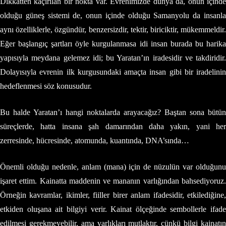
Dikkatten kaçırılan bir nokta var. Evrenimizde dünya da, onun içinde
olduğu güneş sistemi de, onun içinde olduğu Samanyolu da insanla
aynı özelliklerle, özgündür, benzersizdir, tektir, biriciktir, mükemmeldir.
Eğer başlangıç şartları öyle kurgulanmasa idi insan burada bu harika
yapısıyla meydana gelemez idi; bu Yaratan’ın iradesidir ve takdiridir.
Dolayısıyla evrenin ilk kurgusundaki amaçta insan gibi bir iradelinin
hedeflenmesi söz konusudur.
Bu halde Yaratan’ı hangi noktalarda arayacağız? Baştan sona bütün
süreçlerde, hatta insana şah damarından daha yakın, yani her
zerresinde, hücresinde, atomunda, kuantında, DNA’sında…
Önemli olduğu nedenle, anlam (mana) için de nüzulün var olduğunu
işaret ettim. Kainatta maddenin ve mananın varlığından bahsediyoruz.
Örneğin kavramlar, ikimler, fiiller birer anlam ifadesidir, etkilediğine,
etkiden oluşana ait bilgiyi verir. Kainat ölçeğinde sembollerle ifade
edilmesi gerekmeyebilir, ama varlıkları mutlaktır, çünkü bilgi kainatın