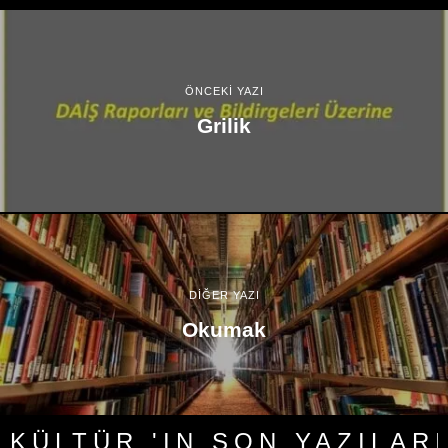
ÖNCEKİ YAZI
Grilik
DİĞER YAZI
Okumak
KÜLTÜR 'IN SON YAZILARI