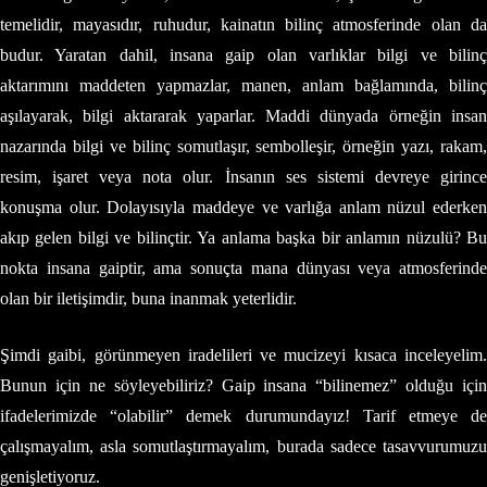
temelidir, mayasıdır, ruhudur, kainatın bilinç atmosferinde olan da
budur. Yaratan dahil, insana gaip olan varlıklar bilgi ve bilinç
aktarımını maddeten yapmazlar, manen, anlam bağlamında, bilinç
aşılayarak, bilgi aktararak yaparlar. Maddi dünyada örneğin insan
nazarında bilgi ve bilinç somutlaşır, sembolleşir, örneğin yazı, rakam,
resim, işaret veya nota olur. İnsanın ses sistemi devreye girince
konuşma olur. Dolayısıyla maddeye ve varlığa anlam nüzul ederken
akıp gelen bilgi ve bilinçtir. Ya anlama başka bir anlamın nüzulü? Bu
nokta insana gaiptir, ama sonuçta mana dünyası veya atmosferinde
olan bir iletişimdir, buna inanmak yeterlidir.
Şimdi gaibi, görünmeyen iradelileri ve mucizeyi kısaca inceleyelim.
Bunun için ne söyleyebiliriz? Gaip insana “bilinemez” olduğu için
ifadelerimizde “olabilir” demek durumundayız! Tarif etmeye de
çalışmayalım, asla somutlaştırmayalım, burada sadece tasavvurumuzu
genişletiyoruz.