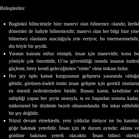
Birleştirelim:
Bugünkü bilincimizle bize manevi olan bilinemez olandır, ileriki
dönemler de haliyle bilinemezdir; manevi olan her bilgi bize yine
bilinemez olanların aracılığıyla yön veriyor, bu önemsenmelidir,
din böyle bir şeydir.
Yaratan kainata nüfuz etmiştir, insan için manevidir; konu bu
yönüyle çok önemlidir, O’na güvenildiği oranda insanın iradesi
güçlenir, birey kendi geleceğinden “emin” olma imkanı bulur.
Her şey tıpkı kainat kurgusunun gelişmesi yasasında olduğu
gibidir; görünen-iradeli üstün insan gelişme için gerekli olanların
en önemli nedenlerinden biridir. Bunun kanıtı, kendisine ev
sahipliği yapan her şeyin sırasıyla, ta en başından sonuna kadar,
mükemmel bir dizilimle bezeli olmasındandır. Bu inkar edilebilir
bir şey değildir.
Nüzul devam etmektedir, yeni yıldızlar türüyor ise bu kanıttır;
göğe bakmak yeterlidir. İnsan için de durum aynıdır; aklına ve
gönlüne bakması yeterli olacaktır. İnsan bilinci sürekli