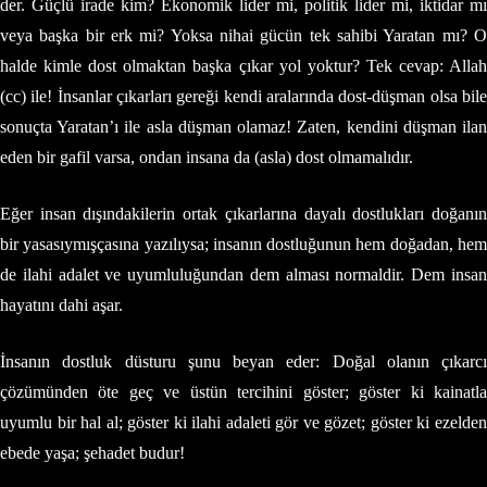
der. Güçlü irade kim? Ekonomik lider mi, politik lider mi, iktidar mı
veya başka bir erk mi? Yoksa nihai gücün tek sahibi Yaratan mı? O
halde kimle dost olmaktan başka çıkar yol yoktur? Tek cevap: Allah
(cc) ile! İnsanlar çıkarları gereği kendi aralarında dost-düşman olsa bile
sonuçta Yaratan’ı ile asla düşman olamaz! Zaten, kendini düşman ilan
eden bir gafil varsa, ondan insana da (asla) dost olmamalıdır.
Eğer insan dışındakilerin ortak çıkarlarına dayalı dostlukları doğanın
bir yasasıymışçasına yazılıysa; insanın dostluğunun hem doğadan, hem
de ilahi adalet ve uyumluluğundan dem alması normaldir. Dem insan
hayatını dahi aşar.
İnsanın dostluk düsturu şunu beyan eder: Doğal olanın çıkarcı
çözümünden öte geç ve üstün tercihini göster; göster ki kainatla
uyumlu bir hal al; göster ki ilahi adaleti gör ve gözet; göster ki ezelden
ebede yaşa; şehadet budur!