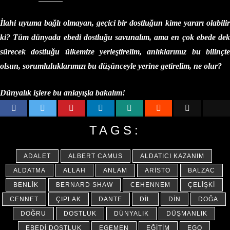
İlahi uyuma bağlı olmayan, geçici bir dostluğun kime yararı olabilir
ki? Tüm dünyada ebedi dostluğu savunalım, ama en çok ebede dek
sürecek dostluğu ülkemize yerleştirelim, anlıklarımız bu bilinçte
olsun, sorumluluklarımızı bu düşünceyle yerine getirelim, ne olur?
Dünyalık işlere bu anlayışla bakalım!
TAGS:
ADALET
ALBERT CAMUS
ALDATICI KAZANIM
ALDATMA
ALLAH
ANLAM
ARISTO
BALZAC
BENLIK
BERNARD SHAW
CEHENNEM
ÇELIŞKI
CENNET
ÇIPLAK
DANTE
DIL
DIN
DOĞA
DOĞRU
DOSTLUK
DÜNYALIK
DÜŞMANLIK
EBEDI DOSTLUK
EGEMEN
EĞITIM
EGO