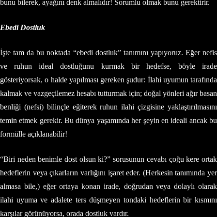
bunu bilerek, ayağını denk almalıdır! Sorumlu olmak bunu gerektirir.
Ebedi Dostluk
İşte tam da bu noktada “ebedi dostluk” tanımını yapıyoruz. Eğer nefis
ve ruhun ideal dostluğunu kurmak bir hedefse, böyle irade
gösteriyorsak, o halde yapılması gereken şudur: İlahi uyumun tarafında
kalmak ve vazgeçilemez hesabı tutturmak için; doğal yönleri ağır basan
benliği (nefsi) bilinçle eğiterek ruhun ilahi çizgisine yaklaştırılmasını
temin etmek gerekir. Bu dünya yaşamında her şeyin en ideali ancak bu
formülle açıklanabilir!
“Biri neden benimle dost olsun ki?” sorusunun cevabı çoğu kere ortak
hedeflerin veya çıkarların varlığını işaret eder. (Herkesin tanımında yer
almasa bile,) eğer ortaya konan irade, doğrudan veya dolaylı olarak
ilahi uyuma ve adalete ters düşmeyen tondaki hedeflerin bir kısmını
karşılar görünüyorsa, orada dostluk vardır.