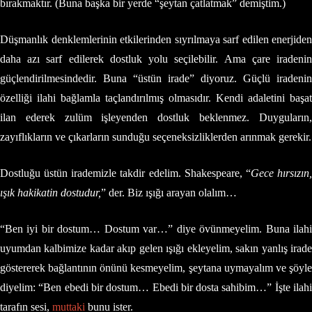
bırakmaktır. (Buna başka bir yerde “şeytan çatlatmak” demiştim.)
Düşmanlık denklemlerinin etkilerinden sıyrılmaya sarf edilen enerjiden
daha azı sarf edilerek dostluk yolu seçilebilir. Ama çare iradenin
güçlendirilmesindedir. Buna “üstün irade” diyoruz. Güçlü iradenin
özelliği ilahi bağlamla taçlandırılmış olmasıdır. Kendi adaletini başat
ilan ederek zulüm işleyenden dostluk beklenmez. Duyguların,
zayıflıkların ve çıkarların sunduğu seçeneksizliklerden arınmak gerekir.
Dostluğu üstün irademizle takdir edelim. Shakespeare, “
Gece hırsızın
ışık hakikatin dostudur,
” der. Biz ışığı arayan olalım…
“Ben iyi bir dostum… Dostum var…” diye övünmeyelim. Buna ilahi
uyumdan kalbimize kadar akıp gelen ışığı ekleyelim, sakın yanlış irade
göstererek bağlantının önünü kesmeyelim, şeytana uymayalım ve şöyle
diyelim: “Ben ebedi bir dostum… Ebedi bir dosta sahibim…” İşte ilahi
tarafın sesi,
muttaki
bunu ister.