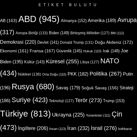
ETIKET BULUTU
ABD
(945)
Avrupa
Amerika
(189)
AB
(163)
Almanya
(152)
(317)
Biden
(149)
Avrupa Birliği
(133)
Birleşmiş Milletler
(127)
BM
(112)
Demokrasi
(220)
Doğu Akdeniz
(172)
Devlet
(141)
Donald Trump
(131)
Joe
Ekonomi
(161)
Fransa
(167)
Güvenlik
(145)
Irak
(148)
Hukuk
(110)
NATO
Küresel
(255)
Biden
(195)
Kültür
(143)
Libya
(127)
(434)
Politika
(267)
Putin
PKK
(182)
Nükleer
(136)
Orta Doğu
(110)
Rusya
(680)
(196)
Strateji
Savaş
(179)
Soğuk Savaş
(156)
Suriye
(423)
Terör
(273)
(186)
Trump
(153)
Teknoloji
(127)
Türkiye
(813)
Çin
Ukrayna
(225)
Yunanistan
(111)
(473)
İsrail
(276)
İngiltere
(206)
İran
(232)
İnsan
(113)
İstihbarat