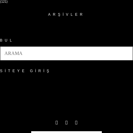
(121)
ARŞIVLER
Arşivler
BUL
SITEYE GIRIŞ