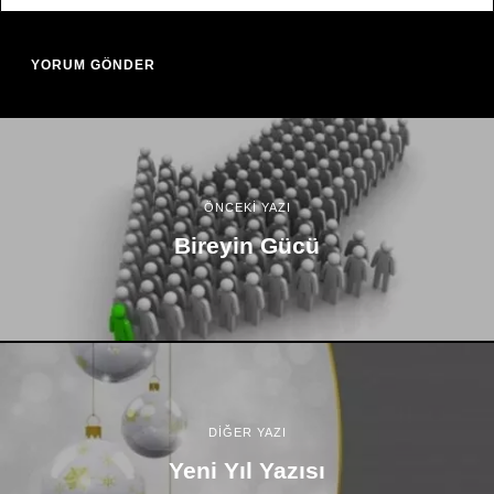
ÖNCEKİ YAZI
Bireyin Gücü
DİĞER YAZI
Yeni Yıl Yazısı