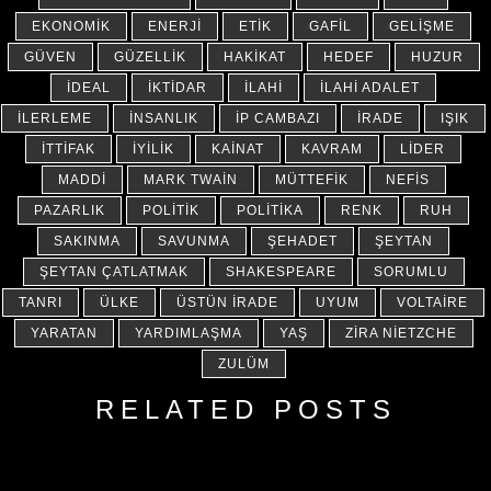
EKONOMIK
ENERJI
ETIK
GAFIL
GELIŞME
GÜVEN
GÜZELLIK
HAKIKAT
HEDEF
HUZUR
İDEAL
İKTIDAR
İLAHI
İLAHI ADALET
İLERLEME
İNSANLIK
İP CAMBAZI
İRADE
IŞIK
İTTIFAK
İYILIK
KAINAT
KAVRAM
LIDER
MADDI
MARK TWAIN
MÜTTEFIK
NEFIS
PAZARLIK
POLITIK
POLITIKA
RENK
RUH
SAKINMA
SAVUNMA
ŞEHADET
ŞEYTAN
ŞEYTAN ÇATLATMAK
SHAKESPEARE
SORUMLU
TANRI
ÜLKE
ÜSTÜN İRADE
UYUM
VOLTAIRE
YARATAN
YARDIMLAŞMA
YAŞ
ZIRA NIETZCHE
ZULÜM
RELATED POSTS