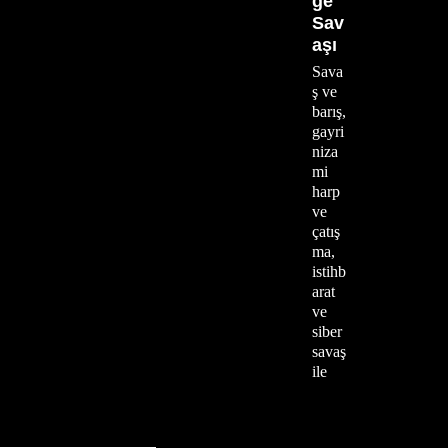
ge
Sav
aşı
Sava
ş ve
barış,
gayri
niza
mi
harp
ve
çatış
ma,
istihb
arat
ve
siber
savaş
ile