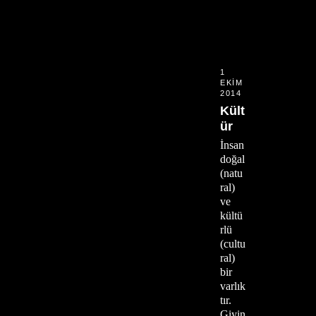
1
EKIM
2014
Kült
ür
İnsan
doğal
(natu
ral)
ve
kültü
rlü
(cultu
ral)
bir
varlık
tır.
Giyin