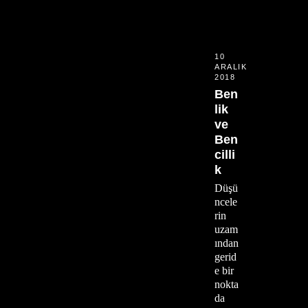
10
ARALIK
2018
Ben
lik
ve
Ben
cilli
k
Düşü
ncele
rin
uzam
ından
gerid
e bir
nokta
da