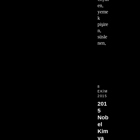
en,
yeme
k
pişire
n,
süsle
nen,
8
EKIM
2015
201
5
Nob
el
Kim
ya