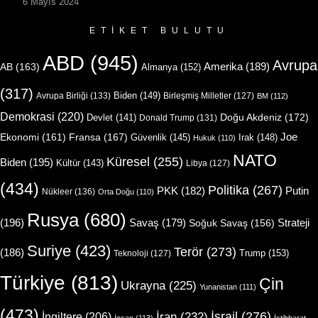
6 Mayıs 2024
ETIKET BULUTU
ABD
(945)
Avrupa
Amerika
(189)
AB
(163)
Almanya
(152)
(317)
Biden
(149)
Avrupa Birliği
(133)
Birleşmiş Milletler
(127)
BM
(112)
Demokrasi
(220)
Doğu Akdeniz
(172)
Devlet
(141)
Donald Trump
(131)
Joe
Ekonomi
(161)
Fransa
(167)
Güvenlik
(145)
Irak
(148)
Hukuk
(110)
NATO
Küresel
(255)
Biden
(195)
Kültür
(143)
Libya
(127)
(434)
Politika
(267)
Putin
PKK
(182)
Nükleer
(136)
Orta Doğu
(110)
Rusya
(680)
(196)
Strateji
Savaş
(179)
Soğuk Savaş
(156)
Suriye
(423)
Terör
(273)
(186)
Trump
(153)
Teknoloji
(127)
Türkiye
(813)
Çin
Ukrayna
(225)
Yunanistan
(111)
(473)
İsrail
(276)
İngiltere
(206)
İran
(232)
İnsan
(113)
İstihbarat