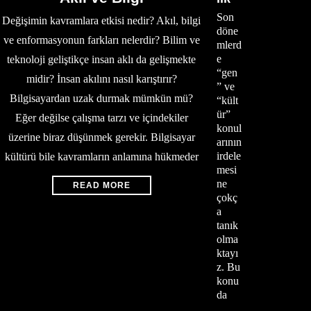
Son
Değişimin kavramlara etkisi nedir? Akıl, bilgi
döne
ve enformasyonun farkları nelerdir? Bilim ve
mlerd
e
teknoloji geliştikçe insan aklı da gelişmekte
“gen
midir? İnsan akılını nasıl karıştırır?
” ve
Bilgisayardan uzak durmak mümkün mü?
“kült
ür”
Eğer değilse çalışma tarzı ve içindekiler
konul
üzerine biraz düşünmek gerekir. Bilgisayar
arının
irdele
kültürü bile kavramların anlamına hükmeder
mesi
ne
READ MORE
çokç
a
tanık
olma
ktayı
z. Bu
konu
da