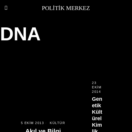
POLITIK MERKEZ
DNA
23
EKIM
2014
Gen
etik
Kült
ürel
5 EKIM 2013
KÜLTÜR
Kim
Akıl ve Bilgi
lik