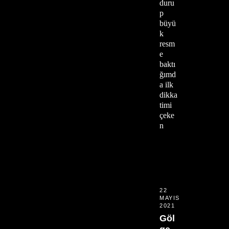
duru
p
büyü
k
resm
e
baktı
ğımd
a ilk
dikka
timi
çeke
n
22
MAYIS
2021
Göl