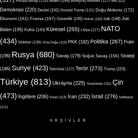
Biden
(149)
Avrupa Birliği
(133)
Birleşmiş Milletler
(127)
BM
(112)
Demokrasi
(220)
Doğu Akdeniz
(172)
Devlet
(141)
Donald Trump
(131)
Joe
Ekonomi
(161)
Fransa
(167)
Güvenlik
(145)
Irak
(148)
Hukuk
(110)
NATO
Küresel
(255)
Biden
(195)
Kültür
(143)
Libya
(127)
(434)
Politika
(267)
Putin
PKK
(182)
Nükleer
(136)
Orta Doğu
(110)
Rusya
(680)
(196)
Strateji
Savaş
(179)
Soğuk Savaş
(156)
Suriye
(423)
Terör
(273)
(186)
Trump
(153)
Teknoloji
(127)
Türkiye
(813)
Çin
Ukrayna
(225)
Yunanistan
(111)
(473)
İsrail
(276)
İngiltere
(206)
İran
(232)
İnsan
(113)
İstihbarat
(121)
ARŞIVLER
Arşivler