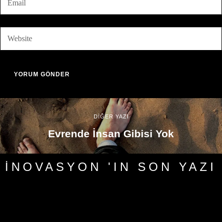
DİĞER YAZI
Evrende İnsan Gibisi Yok
İNOVASYON 'IN SON YAZI