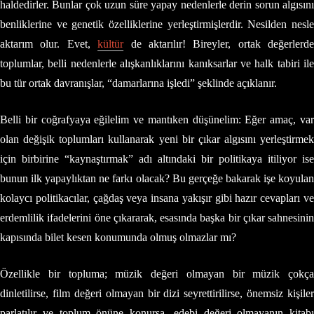
haldedirler. Bunlar çok uzun süre yapay nedenlerle derin sorun algısını
benliklerine ve genetik özelliklerine yerleştirmişlerdir. Nesilden nesle
aktarım olur. Evet,
kültür
de aktarılır! Bireyler, ortak değerlerde
toplumlar, belli nedenlerle alışkanlıklarını kanıksarlar ve halk tabiri ile
bu tür ortak davranışlar, “damarlarına işledi” şeklinde açıklanır.
Belli bir coğrafyaya eğilelim ve mantıken düşünelim: Eğer amaç, var
olan değişik toplumları kullanarak yeni bir çıkar algısını yerleştirmek
için birbirine “kaynaştırmak” adı altındaki bir politikaya itiliyor ise
bunun ilk yapaylıktan ne farkı olacak? Bu gerçeğe bakarak işe koyulan
kolaycı politikacılar, çağdaş veya insana yakışır gibi hazır cevapları ve
erdemlilik ifadelerini öne çıkararak, esasında başka bir çıkar sahnesinin
kapısında bilet kesen konumunda olmuş olmazlar mı?
Özellikle bir topluma; müzik değeri olmayan bir müzik çokça
dinletilirse, film değeri olmayan bir dizi seyrettirilirse, önemsiz kişiler
parlatılır ve toplum önüne konursa, edebi değeri olmayanın kitabı