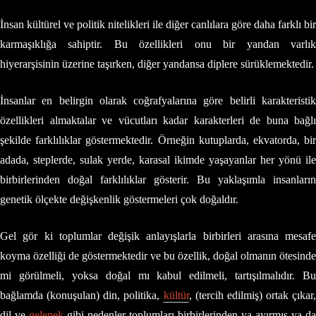
İnsan kültürel ve politik nitelikleri ile diğer canlılara göre daha farklı bir
karmaşıklığa sahiptir. Bu özellikleri onu bir yandan varlık
hiyerarşisinin üzerine taşırken, diğer yandansa diplere sürüklemektedir.
İnsanlar en belirgin olarak coğrafyalarına göre belirli karakteristik
özellikleri almaktalar ve vücutları kadar karakterleri de buna bağlı
şekilde farklılıklar göstermektedir. Örneğin kutuplarda, ekvatorda, bir
adada, steplerde, sulak yerde, karasal ikimde yaşayanlar her yönü ile
birbirlerinden doğal farklılıklar gösterir. Bu yaklaşımla insanların
genetik ölçekte değişkenlik göstermeleri çok doğaldır.
Gel gör ki toplumlar değişik anlayışlarla birbirleri arasına mesafe
koyma özelliği de göstermektedir ve bu özellik, doğal olmanın ötesinde
mi görülmeli, yoksa doğal mı kabul edilmeli, tartışılmalıdır. Bu
bağlamda (konuşulan) din, politika,
kültür
, (tercih edilmiş) ortak çıkar,
dil ve
gelenek
gibi nedenler toplumları birbirlerinden ya ayırmış ya da