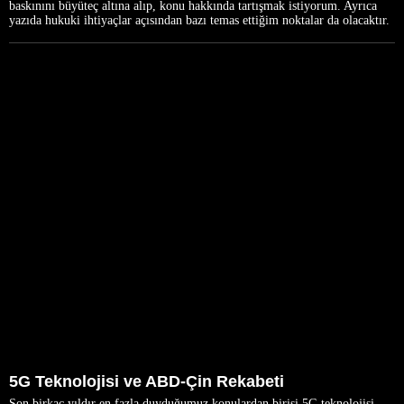
baskınını büyüteç altına alıp, konu hakkında tartışmak istiyorum. Ayrıca
yazıda hukuki ihtiyaçlar açısından bazı temas ettiğim noktalar da olacaktır.
5G Teknolojisi ve ABD-Çin Rekabeti
Son birkaç yıldır en fazla duyduğumuz konulardan birisi 5G teknolojisi