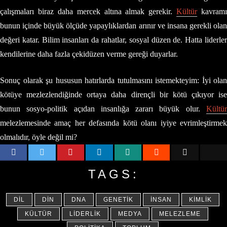
çalışmaları biraz daha mercek altına almak gerekir.
Kültür
kavramı
bunun içinde büyük ölçüde yapaylıklardan arınır ve insana gerekli olan
değeri katar. Bilim insanları da rahatlar, sosyal düzen de. Hatta liderler
kendilerine daha fazla çekidüzen verme gereği duyarlar.
Sonuç olarak şu hususun hatırlarda tutulmasını istemekteyim: İyi olan
kötüye mezlezlendiğinde ortaya daha dirençli bir kötü çıkıyor ise
bunun sosyo-politik açıdan insanlığa zararı büyük olur.
Kültür
melezlemesinde amaç her defasında kötü olanı iyiye evrimleştirmek
olmalıdır, öyle değil mi?
TAGS:
DIL
DIN
DNA
GENETIK
İNSAN
KIMLIK
KÜLTÜR
LIDERLIK
MEDYA
MELEZLEME