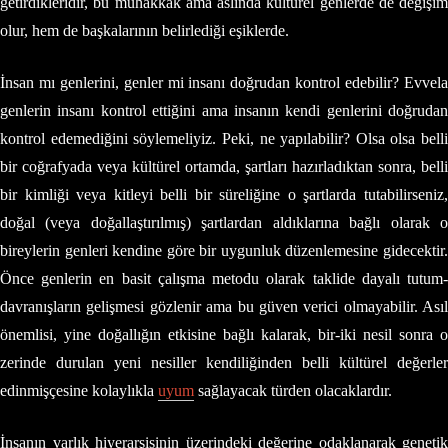
getirdikleridir, bu muhakkak ama aslında kültürel genlerde de değişim
olur, hem de başkalarının belirlediği eşiklerde.
İnsan mı genlerini, genler mi insanı doğrudan kontrol edebilir? Evvela
genlerin insanı kontrol ettiğini ama insanın kendi genlerini doğrudan
kontrol edemediğini söylemeliyiz. Peki, ne yapılabilir? Olsa olsa belli
bir coğrafyada veya kültürel ortamda, şartları hazırladıktan sonra, belli
bir kimliği veya kitleyi belli bir süreliğine o şartlarda tutabilirseniz,
doğal (veya doğallaştırılmış) şartlardan aldıklarına bağlı olarak o
bireylerin genleri kendine göre bir uygunluk düzenlemesine gidecektir.
Önce genlerin en basit çalışma metodu olarak taklide dayalı tutum-
davranışların gelişmesi gözlenir ama bu güven verici olmayabilir. Asıl
önemlisi, yine doğallığın etkisine bağlı kalarak, bir-iki nesil sonra o
zerinde durulan yeni nesiller kendiliğinden belli kültürel değerler
edinmişçesine kolaylıkla
uyum
sağlayacak türden olacaklardır.
İnsanın varlık hiyerarşisinin üzerindeki değerine odaklanarak genetik