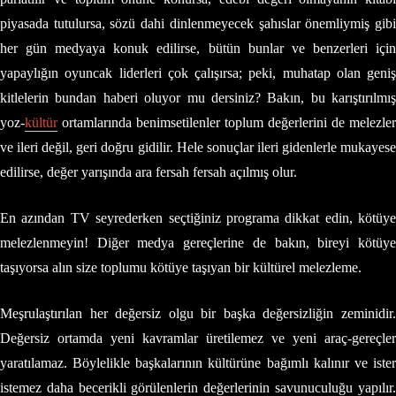
piyasada tutulursa, sözü dahi dinlenmeyecek şahıslar önemliymiş gibi
her gün medyaya konuk edilirse, bütün bunlar ve benzerleri için
yapaylığın oyuncak liderleri çok çalışırsa; peki, muhatap olan geniş
kitlelerin bundan haberi oluyor mu dersiniz? Bakın, bu karıştırılmış
yoz-
kültür
ortamlarında benimsetilenler toplum değerlerini de melezler
ve ileri değil, geri doğru gidilir. Hele sonuçlar ileri gidenlerle mukayese
edilirse, değer yarışında ara fersah fersah açılmış olur.
En azından TV seyrederken seçtiğiniz programa dikkat edin, kötüye
melezlenmeyin! Diğer medya gereçlerine de bakın, bireyi kötüye
taşıyorsa alın size toplumu kötüye taşıyan bir kültürel melezleme.
Meşrulaştırılan her değersiz olgu bir başka değersizliğin zeminidir.
Değersiz ortamda yeni kavramlar üretilemez ve yeni araç-gereçler
yaratılamaz. Böylelikle başkalarının kültürüne bağımlı kalınır ve ister
istemez daha becerikli görülenlerin değerlerinin savunuculuğu yapılır.