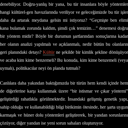
denebiliyor. Doğru-yanlış bir yana, bu tür insanlara böyle yöntemler
hangi kültürel-gen havuzlarında veriliyor ve geleceğimizde bu tür işler
daha da artarak meydana gelsin mi istiyoruz? “Geçmişte ben elimi
kana bulamak zorunda kaldım, şimdi çok temizim…” denemesi doğru
bir yöntem midir? Böyle bir durumun şartlarından sonuçlarına kadar
her olanın analizi yapılmalı ve açıklanmalı, nedir bütün bu olanların
geri planındaki detayı?
Kültür
ne şekilde bir kimlik şekline dönüşüyor
ve acaba kim kime benzemeli? Bu konuda, kim kime benzemeli (veya
uymalı), politikacılar neyi ön planda tutmalı?
Canlılara daha yakından baktığımızda bir türün hem kendi içinde hem
de diğerlerine karşı kullanmak üzere “bir istismar ve çıkar yöntemi”
geliştirdiği rahatlıkla görülmektedir. İnsandaki gelişmiş genetik yapı,
sahip olduğu ve kullanabildiği bilgi birikimin ötesinde, her şarta uygun
karmaşık ve hüner dolu yöntemleri geliştirerek, bir yandan sorunlarını
çözüyor, diğer yandan ise yeni sorun sahaları oluşturuyor.