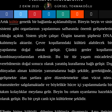
2 EKIM 2015
GÜRSEL TOKMAKOĞLU
Artık
kültür
genetik bir bağlamla açıklanabiliyor. Bireyin beyin ve sini
sistemi gibi organlarının yapılanması safhasında önemli gelişmelerin
olduğu açıktır. Sistem şöyle çalışır: Özgün tasarım şüphesiz DNA
kalıtımıyla aktarılır. Çevre koşullarındaki kültürü alabilecek bir
yapılanma doğal olarak gelişir. Çünkü genler koşulların
kombinasyonlarından etkilenir. Bu bir tür yaşam mücadelesi
verebilmenin doğal sonucu olarak yaratılış kurallarına bağlı gelişir. Dış
dünyadan alınan kültürün yansımalarına bağlı şekilde, gerektiğinde,
gelişmekte olan şartlara göre düzenlenmekte olan vücut nöro-
transmiterler salgılamaktadır ve böylelikle hücre içi yapılanmalarda bir
takım kolaylıklar meydana gelir. Beyin bu ortam uyarılarına hazırlıklı
olarak gelişir. Bu bir çeşit canlı için kültürleme şeklidir.
Elbette birine kültürlü, diğerine kültürsüz diyemeyiz. Ama iletişim