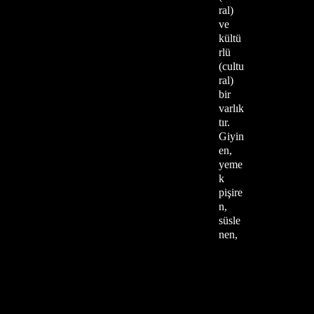
ral)
ve
kültü
rlü
(cultu
ral)
bir
varlık
tır.
Giyin
en,
yeme
k
pişire
n,
süsle
nen,