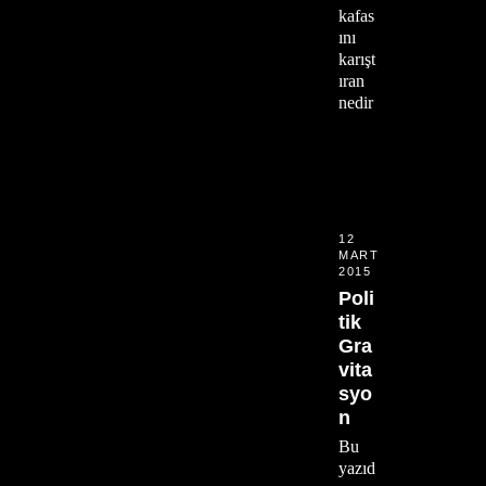
kafas
ını
karışt
ıran
nedir
12
MART
2015
Poli
tik
Gra
vita
syo
n
Bu
yazıd