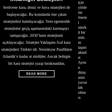
için
Serüvene kara, deniz ve hava stratejileri ile
yönle
rin
başlayacağız. Bu konularda öne çıkan
önem
stratejistleri hatırlayacağız. Yeni egemenlik
i
sürek
stratejisine geçiş aşamasındaki karmaşayı
li bir
tartışacağız. 2030’ların stratejisini
anla
açıklayacağız. Stratejist Yaklaşımı Asıl kara
m
taşım
stratejistleri Türkler idi. Neredeyse Pasifikten
aktad
Atlantik’e kadar at sürdüler. Ancak belirgin
ır.
Ayrıc
bir kara stratejisi yazıp bırakmadılar,
a
düny
READ MORE
anın
yuvar
lak
olma
sı