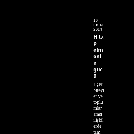
16
EKIM
2013
Hita
p
etm
eni
n
güc
ü
Eğer
bireyl
er ve
toplu
mlar
arası
ilişkil
erde
tam