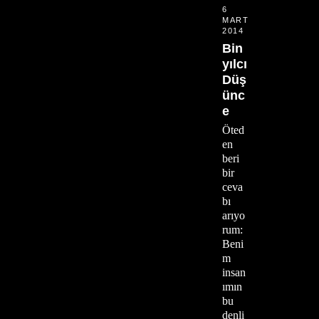
6
MART
2014
Bin
yılcı
Düş
ünc
e
Öted
en
beri
bir
ceva
bı
arıyo
rum:
Beni
m
insan
ımın
bu
denli