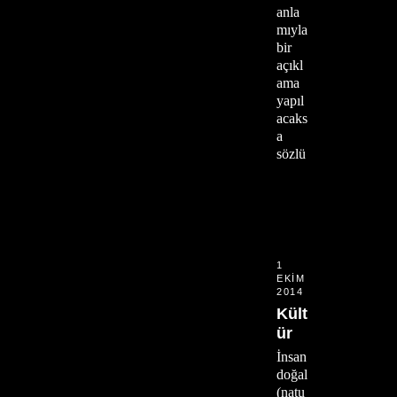
anla
mıyla
bir
açıkl
ama
yapıl
acaks
a
sözlü
1
EKIM
2014
Kült
ür
İnsan
doğal
(natu