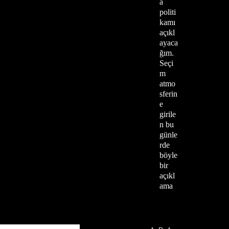
a
politi
kamı
açıkl
ayaca
ğım.
Seçi
m
atmo
sferin
e
girile
n bu
günle
rde
böyle
bir
açıkl
ama