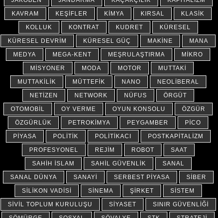
JAKOBEN
JANDARMA
KAÇAKÇILIK
KAPITALIZM
KAVRAM
KEŞIFLER
KIMYA
KIRSAL
KLASIK
KOLLUK
KONTRAT
KUDRET
KÜRESEL
KÜRESEL DEVRIM
KÜRESEL GÜÇ
MAKINE
MANA
MEDYA
MEGA-KENT
MEŞRULAŞTIRMA
MIKRO
MISYONER
MODA
MOTOR
MUTTAKI
MUTTAKILIK
MÜTTEFIK
NANO
NEOLIBERAL
NETIZEN
NETWORK
NÜFUS
ÖRGÜT
OTOMOBIL
OY VERME
OYUN KONSOLU
ÖZGÜR
ÖZGÜRLÜK
PETROKIMYA
PEYGAMBER
PICO
PIYASA
POLITIK
POLITIKACI
POSTKAPITALIZM
PROFESYONEL
REJIM
ROBOT
SAAT
SAHIH İSLAM
SAHIL GÜVENLIK
SANAL
SANAL DÜNYA
SANAYI
SERBEST PIYASA
SIBER
SILIKON VADISI
SINEMA
ŞIRKET
SISTEM
SIVIL TOPLUM KURULUŞU
SIYASET
SINIR GÜVENLIĞI