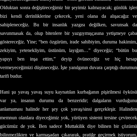
Olduktan sonra değiştireceğimiz bir şeyimiz kalmayacak; günlük işler
bizi kendi derinliklerine çekecek, yeni olana da alışacağız ve
sahipleneceğiz. Bu bir insanlık yazgısı değilken, savunsak da
savunmasak da, olup bitenlere bir yazgıymışçasına yetişmeye çaba
göstereceğiz. Yine; “ben özgürüm, irade sahibiyim, duruma hakimim,
zekiyim, yetenekliyim, üstünüm, layığım…” diyeceğiz; “bütün bu
yapıyı ben inşa ettim,” deyip övüneceğiz ve hiç hesap
vermeyeceğimizi düşüneceğiz. İşte yanılgının duvara çarptığı durumun
tarifi budur.
Hani şu yavaş yavaş suyu kaynatılan kurbağanın pişirilmesi öyküsü
var ya, insanın durumu da benzeridir; dalgaların vurduğunu
anlamaması halinde her şey çok yavaş/sinsi gerçekleşir. Halinden
memnun olanlara diyeceğimiz yok, yürüyen sistemi tersine çevirecek
gücümüz de yok. Ben sadece Muttakilik diye bilinen bir çözümü
bilinmezlikten ve karmaşadan çıkararak, pratiğe geçirmek istiyorum,