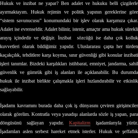
Hukuk ve inzibat ne yapar? Ben adalet ve hukuku belli çizgilerle
ayırmaktayım. Hukuk rejimin ve politik yapının gereklerine göre
“sistem savunucusu” konumundaki bir işlev olarak karşımıza çıkar.
Adalet ise evrenseldir. Adalet bilinir, istenir, amaçtır ama hukuk sürekli
arayış içindedir ve değişir. İnzibat sözcüğü ise daha çok kolluk
kuvvetleri olarak bildiğimiz yapıdır. Uluslararası çapta her türden
kaçakçılık, tehditlere karşı koyma, sınır güvenliği gibi konular inzibati
işleri tanımlar. Bizdeki karşılıkları istihbarat, emniyet, jandarma, sahil
güvenlik ve gümrük gibi iş alanları ile açıklanabilir. Bu durumda
hukuk ile inzibat birlikte çalışmakla işleri hızlandırabilir ve etkinlik
sağlayabilir.
İşadamı kavramını burada daha çok iş dünyasını çeviren girişimciler
olarak görelim. Kontratla veya yasadışı alanlarda sözle iş yapan, para
döngüsünü sağlayan yapıdır.
Kapitalizm
işadamlarıyla yürür
İşadamları aslen serbest hareket etmek isterler. Hukuk ve şeffaflık