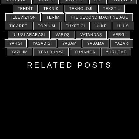
SÖMÜRGE
SOSYAL
ŞÖVALYE
STK
STRATEJI
TEHDIT
TEKNIK
TEKNOLOJI
TEKSTIL
TELEVIZYON
TERIM
THE SECOND MACHINE AGE
TICARET
TOPLUM
TÜKETICI
ÜLKE
ULUS
ULUSLARARASI
VAROŞ
VATANDAŞ
VERGI
YARGI
YASADIŞI
YAŞAM
YASAMA
YAZAR
YAZILIM
YENI DÜNYA
YUNANCA
YÜRÜTME
RELATED POSTS