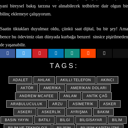
yani bireysel bakış tarzına ve alınabilecek tedbirlere dair olgun bir
bilinç eklemeye çalışıyorum.
Saatin tiktakları duyulmaz oldu, çünkü saat dijital, bu bir şey! Ama
bence bu ödevimiz olan dünyada kurbağa benzeri sinsice pişirilmeden
de yaşanabilir.
TAGS:
ADALET
AHLAK
AKILLI TELEFON
AKINCI
AKTÖR
AMERIKA
AMERIKAN DOLARI
ANDREW MCAFEE
ANLAM
ANTIK ÇAĞ
ARABULUCULUK
ARZU
ASIMETRIK
ASKER
ASKERI
ASKERLIK
AYRIŞMA
BAKIM
BASIN YAYIN
BATILI
BILGI
BILGISAYAR
BILIM