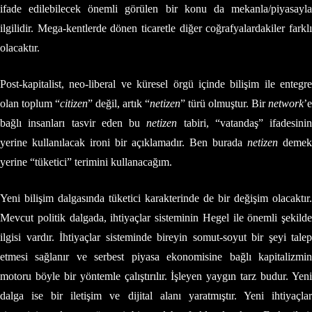
ifade edilebilecek önemli görülen bir konu da mekanla/piyasayla
ilgilidir. Mega-kentlerde dönen ticaretle diğer coğrafyalardakiler farklı
olacaktır.
Post-kapitalist, neo-liberal ve küresel örgü içinde bilişim ile entegre
olan toplum “
citizen
” değil, artık “
netizen
” türü olmuştur. Bir
network
’e
bağlı insanları tasvir eden bu
netizen
tabiri, “vatandaş” ifadesinin
yerine kullanılacak ironi bir açıklamadır. Ben burada
netizen
demek
yerine “tüketici” terimini kullanacağım.
Yeni bilişim dalgasında tüketici karakterinde de bir değişim olacaktır.
Mevcut politik dalgada, ihtiyaçlar sisteminin Hegel ile önemli şekilde
ilgisi vardır. İhtiyaçlar sisteminde bireyin somut-soyut bir şeyi talep
etmesi sağlanır ve serbest piyasa ekonomisine bağlı kapitalizmin
motoru böyle bir yöntemle çalıştırılır. İşleyen yaygın tarz budur. Yeni
dalga ise bir iletişim ve dijital alanı yaratmıştır. Yeni ihtiyaçlar