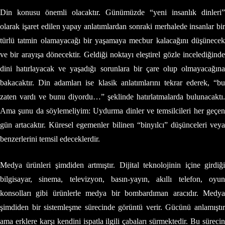
Din konusu önemli olacaktır. Günümüzde “yeni insanlık dinleri”
olarak işaret edilen yapay anlatımlardan sonraki merhalede insanlar bir
türlü tatmin olamayacağı bir yaşamaya mecbur kalacağını düşünecek
ve bir arayışa dönecektir. Geldiği noktayı eleştirel gözle incelediğinde
dini hatırlayacak ve yaşadığı sorunlara bir çare olup olmayacağına
bakacaktır. Din adamları ise klasik anlatımlarını tekrar ederek, “bu
zaten vardı ve bunu diyordu…” şeklinde hatırlatmalarda bulunacaktı.
Ama şunu da söylemeliyim: Uydurma dinler ve temsilcileri her geçen
gün artacaktır. Küresel egemenler bilinen “binyılcı” düşünceleri veya
benzerlerini temsil edeceklerdir.
Medya ürünleri şimdiden artmıştır. Dijital teknolojinin içine girdiği
bilgisayar, sinema, televizyon, basın-yayın, akıllı telefon, oyun
konsolları gibi ürünlerle medya bir bombardıman aracıdır. Medya
şimdiden bir sistemleşme sürecinde görüntü verir. Gücünü anlamıştır
ama erklere karşı kendini ispatla ilgili çabaları sürmektedir. Bu sürecin