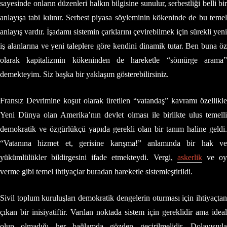
sayesinde onların düzenleri halkın bilgisine sunulur, serbestliği belli bir
anlayışa tabi kılınır. Serbest piyasa söyleminin kökeninde de bu temel
anlayış vardır. İşadamı sistemin çarklarını çevirebilmek için sürekli yeni
iş alanlarına ve yeni taleplere göre kendini dinamik tutar. Ben buna öz
olarak kapitalizmin kökeninden de hareketle “sömürge arama”
demekteyim. Siz başka bir yaklaşım gösterebilirsiniz.
Fransız Devrimine koşut olarak üretilen “vatandaş” kavramı özellikle
Yeni Dünya olan Amerika’nın devlet olması ile birlikte ulus temelli
demokratik ve özgürlükçü yapıda gerekli olan bir tanım haline geldi.
“Vatanına hizmet et, gerisine karışma!” anlamında bir hak ve
yükümlülükler bildirgesini ifade etmekteydi. Vergi,
askerlik
ve o
verme gibi temel ihtiyaçlar buradan hareketle sistemleştirildi.
Sivil toplum kuruluşları demokratik dengelerin oturması için ihtiyaçtan
çıkan bir inisiyatiftir. Varılan noktada sistem için gereklidir ama ideal
olup olmadığı her bağlamda gözden geçirilmelidir. Dolayısıyla