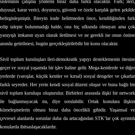
sisteminin çalışma yöntemi biraz daha farklı olacaktır. Fark; ileri,
duyusal, karar verici, doyurucu, güvenli ve özele karşılık gelen şekilde
belirginleşmiştir. Bireyin irade belirtmeden önce, kendiliğinden fark
edip talepte bulunmadığı halde, ona hiç ufkunda olmayan ama çok
yarayışlı imkanın uyarı olarak iletilmesi ve ne gerekli ise onun önüne
anında getirilmesi, bugün gerçekleştirilebilir bir konu olacaktır.
Sivil toplum kuruluşları ileri-demokratik yapıyı desteklemenin ötesine
geçer ve sosyal yaşamda bir işlev haline gelir. Mega-kentlerde ve diğer
yerlerde (varoşlar, küçük kentler ve kırsal) sosyal dengeler ve çıkarlar
farklı seyreder. Her yerin kendi sosyal düzeni oluşur ve buna bağlı bir
sivil toplum kuruluşu oluşturulur. Birbirleri arasında ilişki bir network
ile bağlanmayacak mı, diye sorulabilir. Ortak konulara ilişkin
kümeleşmelerin olması biraz daha öncelikli gibidir. Yaşamsal ve
çevresel alanlarda sorunlar daha da artacağından STK’lar çok ayrıntılı
konularda ihtisaslaşacaklardır.