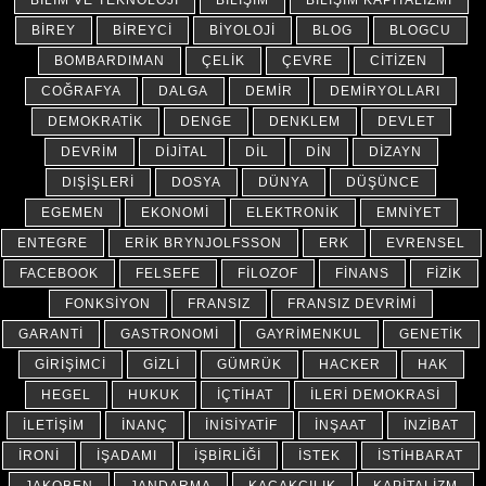
BILIM VE TEKNOLOJI
BILIŞIM
BILIŞIM KAPITALIZMI
BIREY
BIREYCI
BIYOLOJI
BLOG
BLOGCU
BOMBARDIMAN
ÇELIK
ÇEVRE
CITIZEN
COĞRAFYA
DALGA
DEMIR
DEMIRYOLLARI
DEMOKRATIK
DENGE
DENKLEM
DEVLET
DEVRIM
DIJITAL
DIL
DIN
DIZAYN
DIŞIŞLERI
DOSYA
DÜNYA
DÜŞÜNCE
EGEMEN
EKONOMI
ELEKTRONIK
EMNIYET
ENTEGRE
ERIK BRYNJOLFSSON
ERK
EVRENSEL
FACEBOOK
FELSEFE
FILOZOF
FINANS
FIZIK
FONKSIYON
FRANSIZ
FRANSIZ DEVRIMI
GARANTI
GASTRONOMI
GAYRIMENKUL
GENETIK
GIRIŞIMCI
GIZLI
GÜMRÜK
HACKER
HAK
HEGEL
HUKUK
İÇTIHAT
İLERI DEMOKRASI
İLETIŞIM
İNANÇ
İNISIYATIF
İNŞAAT
İNZIBAT
İRONI
İŞADAMI
İŞBIRLIĞI
İSTEK
İSTIHBARAT