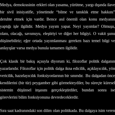
Medya, demokrasinin erkleri olan yasama, yürütme, yargı dışında ilave
bir sivil inisiyatifle, yönetimde “bilme ve tanıklık etme hakkını”
deruhte etmek için vardır. Bence asıl önemli olan konu medyanın
yaptığı işle ilgilidir. Medya yayım yapar. Neyi yayımlar? Olmuşu,
olanı, olacağı, savunuyu, eleştiriyi ve diğer her bilgiyi. O vakit şunu
düşünebiliriz; eğer ortada yayımlanması gereken bazı temel bilgi ve
anlayışlar varsa medya bunula tamamen ilgilidir.
Çok klasik bir bakış açısıyla diyorum ki, filozoflar politik dalganın
yazarlarıdır. Filozoflar için politik dalga ikna edicilik, açıklayıcılık, yön
vericilik, hazırlayıcılık fonksiyonlarının bir sınırıdır. Bu dalgadan önce
kendilerini (bir tür) peygamber gibi görmekteydiler, bu süreçte küresel
sistemin düşünsel inşasını gerçekleştirdiler, bundan sonra ise
görevlerini bilim fonksiyonuna devredeceklerdir.
Sıra saat kadranındaki son dilim olan politikada. Bu dalgaya isim veren