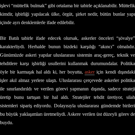
işlevi “müttefik bulmak” gibi ortalama bir tabirle açıklanabilir. Müttefik
kimdir, işbirliği yapılacak ülke, örgüt, şirket nedir, bütün bunlar yapı
içinde ayrı denklemlerle ifade edilebilir.
Bir Batılı tabirle ifade edecek olursak, askerler önceleri “şövalye”
karakterliydi. Herhalde bunun bizdeki karşılığı “akıncı” olmalıdır.
Günümüzde askeri yapılar uluslararası sistemin araç-gereç, teknik ve
tehditlere karşı işbirliği usullerini kullanmak durumundalar. Politika
öyle bir karmaşık hal aldı ki, her boyutta,
asker
için kendi dışındak
işler akıl almaz yerlere ulaştı. Uluslararası çerçevede askerler politika
ile sınırlandırıldı ve verilen görevi yapmanın dışında, sadece strateji
üretip bunu tartışan bir hal aldı. Stratejiler tehdit üretiyor, silah
sistemleri sipariş ediyordu. Dolayısıyla uluslararası gündemde birileri
bu büyük yaklaşımları üretmeliydi. Askere verilen üst düzeyli görev de
buydu.