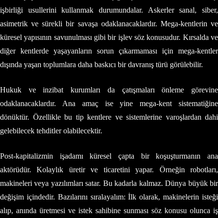
işbirliği usullerini kullanmak durumundalar. Askerler sanal, siber,
asimetrik ve sürekli bir savaşa odaklanacaklardır. Mega-kentlerin ve
küresel yapısının savunulması gibi bir işlev söz konusudur. Kırsalda ve
diğer kentlerde yaşayanların sorun çıkarmaması için mega-kentler
dışında yaşan toplumlara daha baskıcı bir davranış türü görülebilir.
Hukuk ve inzibat kurumları da çatışmaları önleme görevine
odaklanacaklardır. Ana amaç ise yine mega-kent sistematiğine
dönüktür. Özellikle bu tip kentlere ve sistemlerine varoşlardan dahi
gelebilecek tehditler olabilecektir.
Post-kapitalizmin işadamı küresel çapta bir koşuşturmanın ana
aktörüdür. Kolaylık üretir ve ticaretini yapar. Örneğin robotları,
makineleri veya yazılımları satar. Bu kadarla kalmaz. Dünya büyük bir
değişim içindedir. Bazılarını sıralayalım: İlk olarak, makinelerin isteği
alıp, anında üretmesi ve istek sahibine sunması söz konusu olunca iş