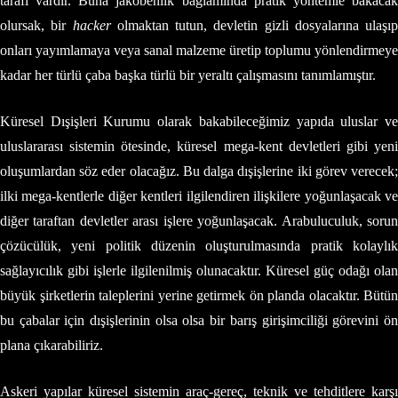
tarafı vardır. Buna jakobenlik bağlamında pratik yöntemle bakacak
olursak, bir
hacker
olmaktan tutun, devletin gizli dosyalarına ulaşıp
onları yayımlamaya veya sanal malzeme üretip toplumu yönlendirmeye
kadar her türlü çaba başka türlü bir yeraltı çalışmasını tanımlamıştır.
Küresel Dışişleri Kurumu olarak bakabileceğimiz yapıda uluslar ve
uluslararası sistemin ötesinde, küresel mega-kent devletleri gibi yeni
oluşumlardan söz eder olacağız. Bu dalga dışişlerine iki görev verecek;
ilki mega-kentlerle diğer kentleri ilgilendiren ilişkilere yoğunlaşacak ve
diğer taraftan devletler arası işlere yoğunlaşacak. Arabuluculuk, sorun
çözücülük, yeni politik düzenin oluşturulmasında pratik kolaylık
sağlayıcılık gibi işlerle ilgilenilmiş olunacaktır. Küresel güç odağı olan
büyük şirketlerin taleplerini yerine getirmek ön planda olacaktır. Bütün
bu çabalar için dışişlerinin olsa olsa bir barış girişimciliği görevini ön
plana çıkarabiliriz.
Askeri yapılar küresel sistemin araç-gereç, teknik ve tehditlere karşı