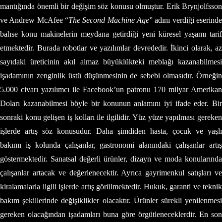
mantığında önemli bir değişim söz konusu olmuştur. Erik Brynjolfsson
ve Andrew McAfee “
The Second Machine Age
” adını verdiği eserinde
bahse konu makinelerin meydana getirdiği yeni küresel yaşamı tarif
etmektedir. Burada robotlar ve yazılımlar devrededir. İkinci olarak, az
sayıdaki üreticinin akıl almaz büyüklükteki meblağı kazanabilmesi
işadamının zenginlik üstü düşünmesinin de sebebi olmasıdır. Örneğin
5.000 civarı yazılımcı ile Facebook’un patronu 170 milyar Amerikan
Doları kazanabilmesi böyle bir konunun anlamını iyi ifade eder. Bir
sonraki konu gelişen iş kolları ile ilgilidir. Yüz yüze yapılması gereken
işlerde artış söz konusudur. Daha şimdiden hasta, çocuk ve yaşlı
bakımı iş kolunda çalışanlar, gastronomi alanındaki çalışanlar artış
göstermektedir. Sanatsal değerli ürünler, dizayn ve moda konularında
çalışanlar artacak ve değerlenecektir. Ayrıca gayrimenkul satışları ve
kiralamalarla ilgili işlerde artış görülmektedir. Hukuk, garanti ve teknik
bakım şekillerinde değişiklikler olacaktır. Ürünler sürekli yenilenmesi
gereken olacağından işadamları buna göre örgütleneceklerdir. En son