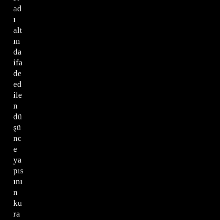
ad
ı
alt
ın
da
ifa
de
ed
ile
n
dü
şü
nc
e
ya
pıs
ını
n
ku
ra