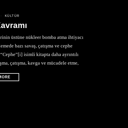
KÜLTÜR
Kavramı
erinin üstüne nükleer bomba atma ihtiyacı
lemede bazı savaş, çatışma ve cephe
Cephe”[i] isimli kitapta daha ayrıntılı
raşma, çatışma, kavga ve mücadele etme,
MORE