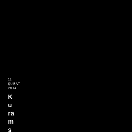
11
ŞUBAT
2014
K
u
ra
m
s