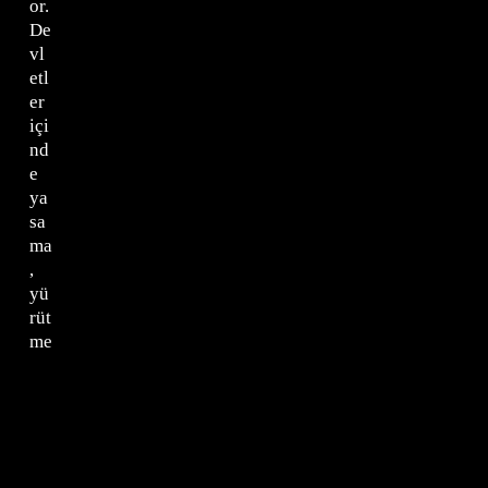
or.
De
vl
etl
er
içi
nd
e
ya
sa
ma
,
yü
rüt
me