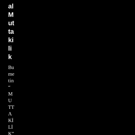
al
M
ut
ta
ki
li
k
Bu
me
tin
“
M
U
TT
A
Kİ
Lİ
K”