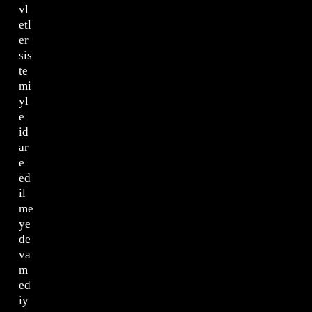
vl
etl
er
sis
te
mi
yl
e
id
ar
e
ed
il
me
ye
de
va
m
ed
iy