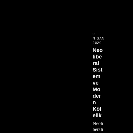
9
NISAN
2020
Neo
libe
ral
Sist
em
ve
Mo
der
n
Köl
elik
Neoli
berali