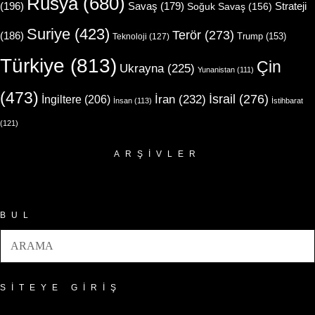
Rusya
(680)
(196)
Strateji
Savaş
(179)
Soğuk Savaş
(156)
Suriye
(423)
Terör
(273)
(186)
Trump
(153)
Teknoloji
(127)
Türkiye
(813)
Çin
Ukrayna
(225)
Yunanistan
(111)
(473)
İsrail
(276)
İngiltere
(206)
İran
(232)
İnsan
(113)
İstihbarat
(121)
ARŞIVLER
Arşivler
BUL
SITEYE GIRIŞ