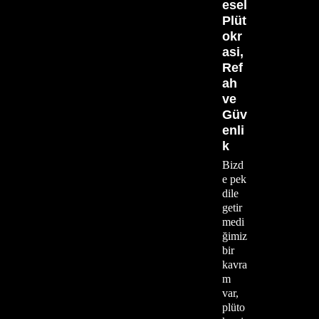
esel
Plüt
okr
asi,
Ref
ah
ve
Güv
enli
k
Bizd
e pek
dile
getir
medi
ğimiz
bir
kavra
m
var,
plüto