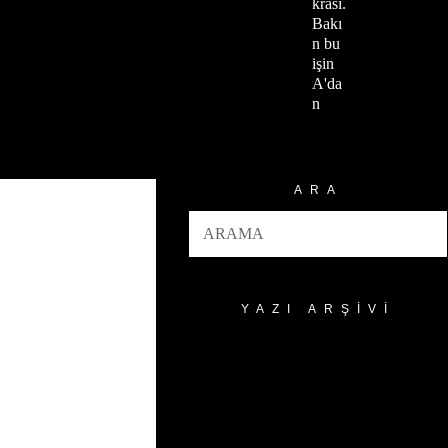
krasi.
Bakı
n bu
işin
A'da
n
ARA
YAZI ARŞIVI
Yazı
Arşivi