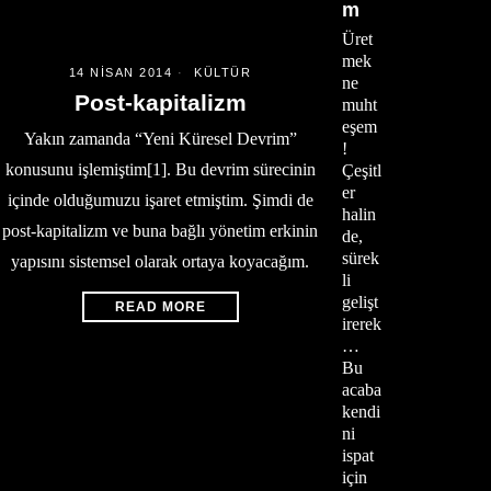
m
Üret
mek
14 NISAN 2014
KÜLTÜR
ne
Post-kapitalizm
muht
eşem
Yakın zamanda “Yeni Küresel Devrim”
!
konusunu işlemiştim[1]. Bu devrim sürecinin
Çeşitl
er
içinde olduğumuzu işaret etmiştim. Şimdi de
halin
post-kapitalizm ve buna bağlı yönetim erkinin
de,
sürek
yapısını sistemsel olarak ortaya koyacağım.
li
gelişt
READ MORE
irerek
…
Bu
acaba
kendi
ni
ispat
için