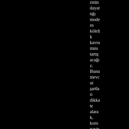
zmin
dayat
tığı
mode
rn
köleli
k
kavra
mını
tartış
acağı
z.
Bunu
mevc
ut
şartla
rı
dikka
te
alara
k,
koro
navir