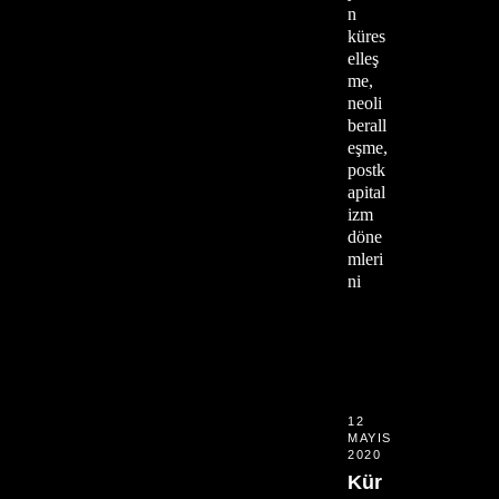
n
küres
elleş
me,
neoli
berall
eşme,
postk
apital
izm
döne
mleri
ni
12
MAYIS
2020
Kür