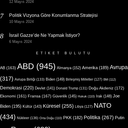
12 Mayıs 2024
Politik Vizyona Göre Konumlanma Stratejisi
10 Mayıs 2024
İsrail Gazze’de Ne Yapmak İstiyor?
6 Mayıs 2024
ETIKET BULUTU
ABD
(945)
Avrupa
Amerika
(189)
AB
(163)
Almanya
(152)
(317)
Biden
(149)
Avrupa Birliği
(133)
Birleşmiş Milletler
(127)
BM
(112)
Demokrasi
(220)
Doğu Akdeniz
(172)
Devlet
(141)
Donald Trump
(131)
Joe
Ekonomi
(161)
Fransa
(167)
Güvenlik
(145)
Irak
(148)
Hukuk
(110)
NATO
Küresel
(255)
Biden
(195)
Kültür
(143)
Libya
(127)
(434)
Politika
(267)
Putin
PKK
(182)
Nükleer
(136)
Orta Doğu
(110)