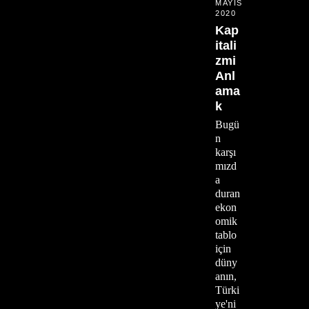
MAYIS
2020
Kap
itali
zmi
Anl
ama
k
Bugü
n
karşı
mızd
a
duran
ekon
omik
tablo
için
düny
anın,
Türki
ye'ni