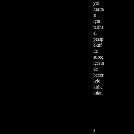
yol
harita
sı
için
tarihs
el
persp
ektif
ile
süreç
içesin
de
becer
iyle
kulla
nılan
8