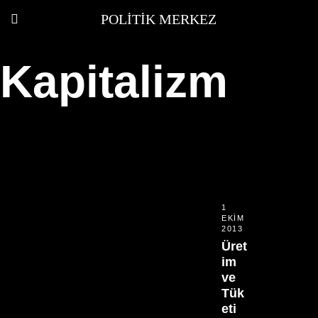
POLITIK MERKEZ
Kapitalizm
1
EKIM
2013
Üret
im
ve
Tük
eti