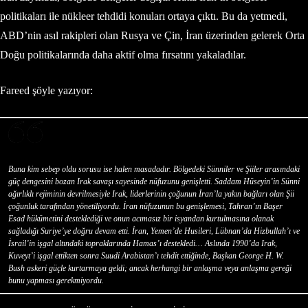
politikaları ile nükleer tehdidi konuları ortaya çıktı. Bu da yetmedi,
ABD’nin asıl rakipleri olan Rusya ve Çin, İran üzerinden gelerek Orta
Doğu politikalarında daha aktif olma fırsatını yakaladılar.
Fareed şöyle yazıyor:
Buna kim sebep oldu sorusu ise halen masadadır. Bölgedeki Sünniler ve Şiiler arasındaki
güç dengesini bozan Irak savaşı sayesinde nüfuzunu genişletti. Saddam Hüseyin’in Sünni
ağırlıklı rejiminin devrilmesiyle Irak, liderlerinin çoğunun İran’la yakın bağları olan Şii
çoğunluk tarafından yönetiliyordu. İran nüfuzunun bu genişlemesi, Tahran’ın Başer
Esad hükümetini desteklediği ve onun acımasız bir isyandan kurtulmasına olanak
sağladığı Suriye’ye doğru devam etti. İran, Yemen’de Husileri, Lübnan’da Hizbullah’ı ve
İsrail’in işgal altındaki topraklarında Hamas’ı destekledi… Aslında 1990’da Irak,
Kuveyt’i işgal ettikten sonra Suudi Arabistan’ı tehdit ettiğinde, Başkan George H. W.
Bush askeri güçle kurtarmaya geldi; ancak herhangi bir anlaşma veya anlaşma gereği
bunu yapması gerekmiyordu.