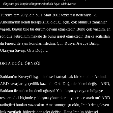
dünyanın çok kutuplu olduğunu rahatlıkla hayal edebiliyoruz
.
Türkiye tam 20 yıldır, bu 1 Mart 2003 tezkeresi nedeniyle, ki
Amerika’nın kendi hesapsızlığı olduğu açık, çok olumsuz zamanlar
yaşadı, bugün bile bu durum devam etmektedir. Bunu çok yazdım, en
son dile getirdiğim makale de bunu işaret etmektedir. Başka açılardan
da Fareed ile aynı konuları işledim: Çin, Rusya, Avrupa Birliği,
Ukrayna Savaşı, Orta Doğu…
ORTA DOĞU ÖRNEĞİ
Saddam’ın Kuveyt’i işgali hadisesi tartışılacak bir konudur. Ardından
ABD savaşları geçerlilik kazandı. Orta Doğu denklemi değişti. ABD,
Saddam ile neden bu denli uğraştı? Yakınlaşmayı veya o bölgeye
restore edici biçimde yaklaşma yöntemlerini yeterince aradı mı? ABD
tarihçileri bunları yazacaktır. Ama sonuçta şu oldu, İran’ı dengeleyen
Irak zayıfladı, bölgede dengeler değişti. Hatta İran’ın bölgesel