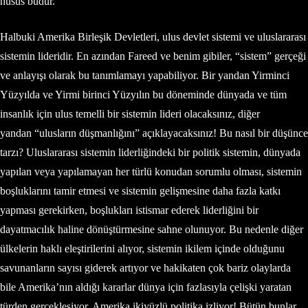
husus budur.
Halbuki Amerika Birleşik Devletleri, ulus devlet sistemi ve uluslararası
sistemin lideridir. En azından Fareed ve benim gibiler, “sistem” gerçeği
ve anlayışı olarak bu tanımlamayı yapabiliyor. Bir yandan Yirminci
Yüzyılda ve Yirmi birinci Yüzyılın bu döneminde dünyada ve tüm
insanlık için ulus temelli bir sistemin lideri olacaksınız, diğer
yandan “ulusların düşmanlığını” açıklayacaksınız! Bu nasıl bir düşünce
tarzı? Uluslararası sistemin liderliğindeki bir politik sistemin, dünyada
yapılan veya yapılamayan her türlü konudan sorumlu olması, sistemin
boşluklarını tamir etmesi ve sistemin gelişmesine daha fazla katkı
yapması gerekirken, boşlukları istismar ederek liderliğini bir
dayatmacılık haline dönüştürmesine sahne olunuyor. Bu nedenle diğer
ülkelerin haklı eleştirilerini alıyor, sistemin ikilem içinde olduğunu
savunanların sayısı giderek artıyor ve hakikaten çok bariz olaylarda
bile Amerika’nın aldığı kararlar dünya için fazlasıyla çelişki yaratan
türden gerçekleşiyor. Amerika ikiyüzlü politika izliyor! Bütün bunlar,