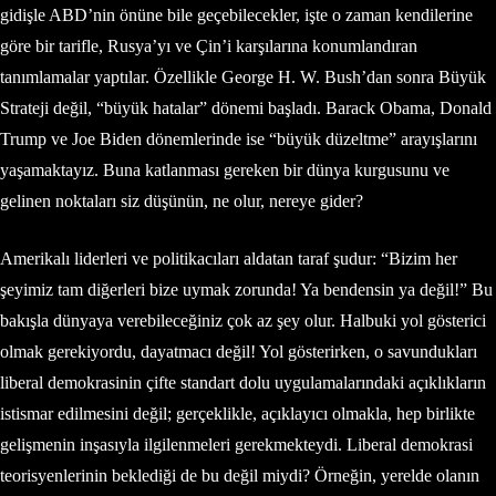
gidişle ABD’nin önüne bile geçebilecekler, işte o zaman kendilerine
göre bir tarifle, Rusya’yı ve Çin’i karşılarına konumlandıran
tanımlamalar yaptılar. Özellikle George H. W. Bush’dan sonra Büyük
Strateji değil, “büyük hatalar” dönemi başladı. Barack Obama, Donald
Trump ve Joe Biden dönemlerinde ise “büyük düzeltme” arayışlarını
yaşamaktayız. Buna katlanması gereken bir dünya kurgusunu ve
gelinen noktaları siz düşünün, ne olur, nereye gider?
Amerikalı liderleri ve politikacıları aldatan taraf şudur: “Bizim her
şeyimiz tam diğerleri bize uymak zorunda! Ya bendensin ya değil!” Bu
bakışla dünyaya verebileceğiniz çok az şey olur. Halbuki yol gösterici
olmak gerekiyordu, dayatmacı değil! Yol gösterirken, o savundukları
liberal demokrasinin çifte standart dolu uygulamalarındaki açıklıkların
istismar edilmesini değil; gerçeklikle, açıklayıcı olmakla, hep birlikte
gelişmenin inşasıyla ilgilenmeleri gerekmekteydi. Liberal demokrasi
teorisyenlerinin beklediği de bu değil miydi? Örneğin, yerelde olanın