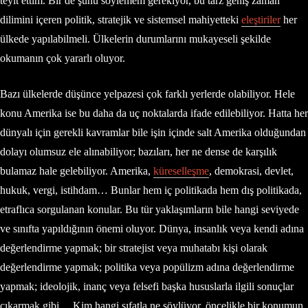
teyit ettim. Bir de şunu söylemem gerekiyor, bu tarz geniş zaman
dilimini içeren politik, stratejik ve sistemsel mahiyetteki
eleştiriler
her
ülkede yapılabilmeli. Ülkelerin durumlarını mukayeseli şekilde
okumanın çok yararlı oluyor.
Bazı ülkelerde düşünce yelpazesi çok farklı yerlerde olabiliyor. Hele
konu Amerika ise bu daha da uç noktalarda ifade edilebiliyor. Hatta her
dünyalı için gerekli kavramlar bile işin içinde salt Amerika olduğundan
dolayı olumsuz ele alınabiliyor; bazıları, her ne dense de karşılık
bulamaz hale gelebiliyor. Amerika,
küreselleşme
, demokrasi, devlet,
hukuk, vergi, istihdam… Bunlar hem iç politikada hem dış politikada,
etraflıca sorgulanan konular. Bu tür yaklaşımların bile hangi seviyede
ve sınıfta yapıldığının önemi oluyor. Dünya, insanlık veya kendi adına
değerlendirme yapmak; bir stratejist veya muhatabı kişi olarak
değerlendirme yapmak; politika veya popülizm adına değerlendirme
yapmak; ideolojik, inanç veya felsefi başka hususlarla ilgili sonuçlar
çıkarmak gibi… Kim hangi sıfatla ne söylüyor, öncelikle bir konumun