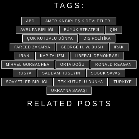
TAGS:
ABD
AMERIKA BIRLEŞIK DEVLETLERI
AVRUPA BIRLIĞI
BÜYÜK STRATEJI
ÇIN
ÇOK KUTUPLU DÜNYA
DIŞ POLITIKA
FAREED ZAKARIA
GEORGE H. W. BUSH
IRAK
İRAN
KAPITALIZM
LIBERAL DEMOKRASI
MIHAEL GORBACHEV
ORTA DOĞU
RONALD REAGAN
RUSYA
SADDAM HÜSEYIN
SOĞUK SAVAŞ
SOVYETLER BIRLIĞI
TEK KUTUPLU DÜNYA
TÜRKIYE
UKRAYNA SAVAŞI
RELATED POSTS