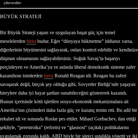
çıkaracaktır.
BÜYÜK STRATEJİ
Bir Büyük Strateji yapan ve uygulayan başat güç için temel
meselelerden
birisi
budur. Eğer “dünyaya hükmetme” iddianız varsa,
diğerlerinin büyümesini sağlayarak, onları kontrol edebilir ve kendinize
düşman olmamasını sağlayabilirsiniz. Soğuk Savaş’ta başarıyı
perçinleyen ve Amerika’ya ve aslında liberal demokratik sisteme zafer
kazandıran isimlerden
birisi
Ronald Reagan idi. Reagan bu zaferi
savaşarak değil, birçok şey olduğu gibi, Sovyetler Birliği’nde yaşayan
bireylere daha iyi hayat şartları sunabileceğini göstererek kazandı.
Bunun içerisinde kötü işletilen sosyo-ekonomik mekanizmalara ait
Amerika’nın çözümleri daha fazla güç ve kazanç temin etti. Bu adil bir
rekabet idi ve sonunda Ruslar pes ettiler. Mihael Gorbachev, ilan ettiği
şekliyle, “perestroika” (reform) ve “glasnost” (açıkık) politikalarını
uygulamak zorunda kaldı. ABD böyle bir süreci ustalıkla yönetti ve iki