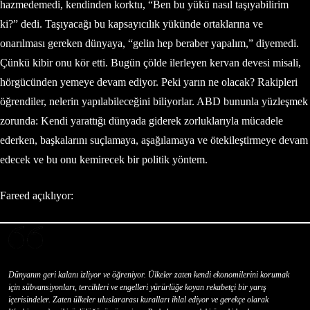
hazmedemedi, kendinden korktu, “Ben bu yükü nasıl taşıyabilirim
ki?” dedi. Taşıyacağı bu kapsayıcılık yükünde ortaklarına ve
onarılması gereken dünyaya, “gelin hep beraber yapalım,” diyemedi.
Çünkü kibir onu kör etti. Bugün çölde ilerleyen kervan devesi misali,
hörgücünden yemeye devam ediyor. Peki yarın ne olacak? Rakipleri
öğrendiler, nelerin yapılabileceğini biliyorlar. ABD bununla yüzleşmek
zorunda: Kendi yarattığı dünyada giderek zorluklarıyla mücadele
ederken, başkalarını suçlamaya, aşağılamaya ve ötekileştirmeye devam
edecek ve bu onu kemirecek bir politik yöntem.
Fareed açıklıyor:
Dünyanın geri kalanı izliyor ve öğreniyor. Ülkeler zaten kendi ekonomilerini korumak
için sübvansiyonları, tercihleri ve engelleri yürürlüğe koyan rekabetçi bir yarış
içerisindeler. Zaten ülkeler uluslararası kuralları ihlal ediyor ve gerekçe olarak