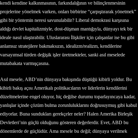
kendi kendine kalkınmasının, farkındalığının ve bilinçlenmesinin
projelerine yönelmek varken, onları birbirine “çarpıştırarak yönetmek”
gibi bir yöntemin neresi savunulabilir? Liberal demokrasi karşısına
aldığı devlet kapitalizmiyle, dost-düşman mantığıyla, dünyayı tek bir
ideale nasıl ulaştırabilir. Uluslararası İlişkiler için çalışanlar ise bu gibi
anlamsız stratejilere bakmaksızın, idealizm/realizm, kendilerine
varsayımsal türden değişik işler üretmekteler, sanki asıl meselede
mutabakata varmışçasına.
Asıl mesele, ABD’nin dünyaya bakışında düştüğü kibirli yoldur. Bu
kibirli bakış açısı Amerikalı politikacıların ve liderlerin kendilerini
düzeltmelerine engel oluyor, hiç değilse durumu toparlayıncaya kadar,
yanlışlar içinde çözüm bulma zorunluluklarını doğrusuymuş gibi kabul
ediyorlar. Buna sundukları gerekçeler neler? Halen Amerika Birleşik
Devletleri’nin güçlü olduğunu gösteren değerlerdir. Evet, ABD bu
dönemlerde de güçlüdür. Ama mesele bu değil; dünyaya verilmek