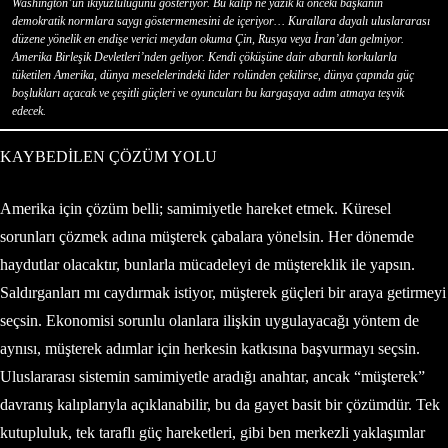
Washington’un ikiyüzlülüğünü gösteriyor. Bu kalıp ne yazık ki önceki başkanın
demokratik normlara saygı göstermemesini de içeriyor… Kurallara dayalı uluslararası
düzene yönelik en endişe verici meydan okuma Çin, Rusya veya İran’dan gelmiyor.
Amerika Birleşik Devletleri’nden geliyor. Kendi çöküşüne dair abartılı korkularla
tüketilen Amerika, dünya meselelerindeki lider rolünden çekilirse, dünya çapında güç
boşlukları açacak ve çeşitli güçleri ve oyuncuları bu kargaşaya adım atmaya teşvik
edecek.
KAYBEDİLEN ÇÖZÜM YOLU
Amerika için çözüm belli; samimiyetle hareket etmek. Küresel
sorunları çözmek adına müşterek çabalara yönelsin. Her dönemde
haydutlar olacaktır, bunlarla mücadeleyi de müştereklik ile yapsın.
Saldırganları mı caydırmak istiyor, müşterek güçleri bir araya getirmeyi
seçsin. Ekonomisi sorunlu olanlara ilişkin uygulayacağı yöntem de
aynısı, müşterek adımlar için herkesin katkısına başvurmayı seçsin.
Uluslararası sistemin samimiyetle aradığı anahtar, ancak “müşterek”
davranış kalıplarıyla açıklanabilir, bu da gayet basit bir çözümdür. Tek
kutupluluk, tek taraflı güç hareketleri, gibi ben merkezli yaklaşımlar