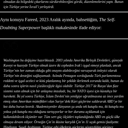
olmadan da bölgedeki çıkarlarını sürdürebileceğini gördü, düzenlemelerini yaptı. Bunun
için Türkiye yerine İsrail’i yerleştirdi.
Aynı konuyu Fareed, 2023 Aralık ayında, bahsettiğim,
The Self-
Doubting Superpower
başlıklı makalesinde ifade ediyor:
Washington bu değişime hazırlıksızdı. 2003 yılında Amerika Birleşik Devletleri, güneyde
Kuveyt ve kuzeyde Türkiye olmak üzere iki cepheden Irak’ı işgal etmeyi planladı, ancak
Türkiye’nin her zaman olduğu gibi onayını alabileceğini varsayarak önleyici olarak
Türkiye’nin desteğini sağlayamadı. Aslında Pentagon sorduğunda Türk parlamentosu
reddetti ve işgal aceleci ve kötü planlanmış bir şekilde ilerlemek zorunda kaldı, bunun da
daha sonra işlerin nasıl çözüleceğiyle ilgisi olabilir. Türkiye 2017’de Rusya’dan füze
sistemi satın almak için bir anlaşma imzaladı; bu, bir NATO üyesi için küstahça bir
hareketti. İki yıl sonra Türkiye, İslam Devleti’nin yenilgiye uğratılmasına az önce yardım
etmiş olan Amerikan müttefikleri olan Suriye’deki Kürt güçlerine saldırarak ABD’ye bir
kez daha burun kıvırdı. Akademisyenler dünyanın şu anda tek kutuplu mu, iki kutuplu mu
yoksa çok kutuplu mu olduğunu tartışıyorlar ve her durumu açıklamak için
kullanılabilecek ölçümler var. Tüm sert güç ölçütleri toplandığında ABD en güçlü ülke
olmaya devam ediyor. Örneğin Çin’in ikisine karşılık Çin’in 11 uçak gemisi faaliyette.
Hindistan, Suudi Arabistan, Türkiye gibi ülkelerin güçlerini gösterdiğini görünce