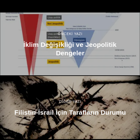
ÖNCEKİ YAZI
İklim Değişikliği ve Jeopolitik
Dengeler
DİĞER YAZI
Filistin-İsrail İçin Tarafların Durumu