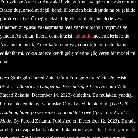
Yeri gelince Amerika Birleşik Devletleri’nin stratejilerini eleştiriyorum.
Bazen düşünmedim değil, kendi ülkemden bakıldığında mı bu şekilde
görülüyor diye. Örneğin, eksik bilgiyle, yanlı düşüncelerle veya
tamamen duygusal yaklaşımlarla hata yapıyor olabilir miyim? Öte
yandan Amerikan liberal demokrasisi
hakkında
incelemelerim oldu.
Amacım anlamak, Amerika’nın dünyaya önerdiği bu model kabul
edilebilir mi, yoksa sadece kendi gelişimlerine güç veren bir model mi,
diye.
Geçtiğimiz gün Fareed Zakaria’nın Foreign Affairs’teki söyleşisini
(Podcast:
America’s Dangerous Pessimism
, A Conversation With
Fareed Zakaria, December 14, 2023) dinledim. Bu mülakatı, yazdığı
bir makaleden dolayı yapmışlar. O makaleyi de okudum (
The Self-
Doubting Superpower America Shouldn’t Give Up on the World It
Made
, By Fareed Zakaria, Published on December 12, 2023). Burada
aradığım cevaplardan bazılarını bulabildim, ayrıca haklı görüşlerimi de