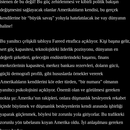
istenen de bu değil! Bu güç zehirlenmesi ve kibirli politik bakışın
değişmesini sağlayacak olanlar Amerikalıların kendisi, bu gerçek
kendilerine bir “büyük savaş” yoluyla hatırlatılacak ise vay dünyanın
haline!
Bu yanıltıcı çelişkili tabloyu Fareed etraflıca açıklıyor. Kişi başına gelir,
sert güç kapasitesi, teknolojideki liderlik pozisyonu, dünyanın en
değerli şirketleri, geleceğin endüstrilerindeki başarısı, finans
merkezlerinin kapasitesi, merkez bankası rezervleri, doların gücü,
güçlü demografi profili, gibi hususlarda örnekler vererek
Amerikalıların kendilerini kör eder türden, “bir numara” olmanın
yanıltıcı psikolojisini açıklıyor. Önemli olan ve görülmesi gereken
nokta şu: Amerika’nın rakipleri, onlara düşmanlık besleyerek rekabet
içinde büyümek ve düşmanlık besleyenlerin kendi arasında işbirliği
yaparak güçlenmek, böylesi bir zorunlu yola giriyorlar. Bu trafikteki
zorunlu yön tabelasını koyan Amerika oldu. İyi anlaşılması gereken