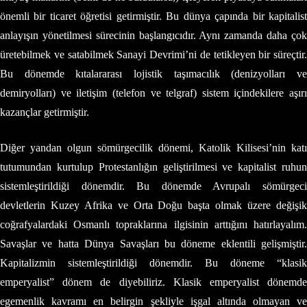
önemli bir ticaret öğretisi getirmiştir. Bu dünya çapında bir kapitalist
anlayışın yönetilmesi sürecinin başlangıcıdır. Aynı zamanda daha çok
üretebilmek ve satabilmek Sanayi Devrimi’ni de tetikleyen bir süreçtir.
Bu dönemde kıtalararası lojistik taşımacılık (denizyolları ve
demiryolları) ve iletişim (telefon ve telgraf) sistem içindekilere aşırı
kazançlar getirmiştir.
Diğer yandan olgun sömürgecilik dönemi, Katolik Kilisesi’nin katı
tutumundan kurtulup Protestanlığın geliştirilmesi ve kapitalist ruhun
sistemleştirildiği dönemdir. Bu dönemde Avrupalı sömürgeci
devletlerin Kuzey Afrika ve Orta Doğu başta olmak üzere değişik
coğrafyalardaki Osmanlı topraklarına ilgisinin arttığını hatırlayalım.
Savaşlar ve hatta Dünya Savaşları bu döneme eklentili gelişmiştir.
Kapitalizmin sistemleştirildiği dönemdir. Bu döneme “klasik
emperyalist” dönem de diyebiliriz. Klasik emperyalist dönemde
egemenlik kavramı en belirgin şekliyle işgal altında olmayan ve