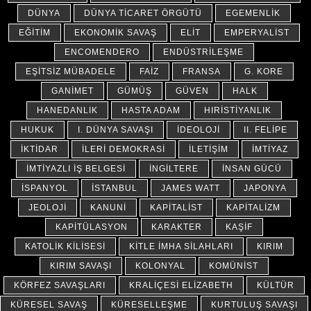
DÜNYA
DÜNYA TICARET ÖRGÜTÜ
EGEMENLIK
EĞITIM
EKONOMIK SAVAŞ
ELIT
EMPERYALIST
ENCOMENDERO
ENDÜSTRILEŞME
EŞITSIZ MÜBADELE
FAIZ
FRANSA
G. KORE
GANIMET
GÜMÜŞ
GÜVEN
HALK
HANEDANLIK
HASTA ADAM
HIRISTIYANLIK
HUKUK
I. DÜNYA SAVAŞI
İDEOLOJI
II. FELIPE
İKTIDAR
İLERI DEMOKRASI
İLETIŞIM
İMTIYAZ
İMTIYAZLI İŞ BELGESI
İNGILTERE
İNSAN GÜCÜ
İSPANYOL
İSTANBUL
JAMES WATT
JAPONYA
JEOLOJI
KANUNI
KAPITALIST
KAPITALIZM
KAPITÜLASYON
KARAKTER
KAŞIF
KATOLIK KILISESI
KITLE İMHA SILAHLARI
KIRIM
KIRIM SAVAŞI
KOLONYAL
KOMÜNIST
KÖRFEZ SAVAŞLARI
KRALIÇESI ELIZABETH
KÜLTÜR
KÜRESEL SAVAŞ
KÜRESELLEŞME
KURTULUŞ SAVAŞI