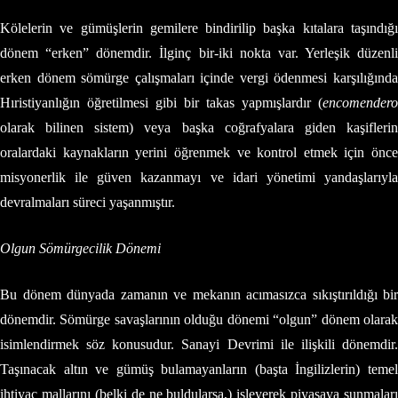
Kölelerin ve gümüşlerin gemilere bindirilip başka kıtalara taşındığı
dönem “erken” dönemdir. İlginç bir-iki nokta var. Yerleşik düzenli
erken dönem sömürge çalışmaları içinde vergi ödenmesi karşılığında
Hıristiyanlığın öğretilmesi gibi bir takas yapmışlardır (
encomendero
olarak bilinen sistem) veya başka coğrafyalara giden kaşiflerin
oralardaki kaynakların yerini öğrenmek ve kontrol etmek için önce
misyonerlik ile güven kazanmayı ve idari yönetimi yandaşlarıyla
devralmaları süreci yaşanmıştır.
Olgun Sömürgecilik Dönemi
Bu dönem dünyada zamanın ve mekanın acımasızca sıkıştırıldığı bir
dönemdir. Sömürge savaşlarının olduğu dönemi “olgun” dönem olarak
isimlendirmek söz konusudur. Sanayi Devrimi ile ilişkili dönemdir.
Taşınacak altın ve gümüş bulamayanların (başta İngilizlerin) temel
ihtiyaç mallarını (belki de ne buldularsa,) işleyerek piyasaya sunmaları