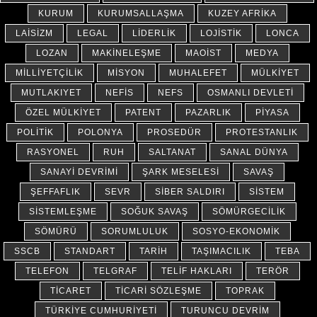
KURUM
KURUMSALLAŞMA
KUZEY AFRIKA
LAISIZM
LEGAL
LIDERLIK
LOJISTIK
LONCA
LOZAN
MAKINELEŞME
MAOIST
MEDYA
MILLIYETÇILIK
MISYON
MUHALEFET
MÜLKIYET
MUTLAKIYET
NEFIS
NEFS
OSMANLI DEVLETI
ÖZEL MÜLKIYET
PATENT
PAZARLIK
PIYASA
POLITIK
POLONYA
PROSEDÜR
PROTESTANLIK
RASYONEL
RUH
SALTANAT
SANAL DÜNYA
SANAYI DEVRIMI
ŞARK MESELESI
SAVAŞ
ŞEFFAFLIK
SEVR
SIBER SALDIRI
SISTEM
SISTEMLEŞME
SOĞUK SAVAŞ
SÖMÜRGECILIK
SÖMÜRÜ
SORUMLULUK
SOSYO-EKONOMIK
SSCB
STANDART
TARIH
TAŞIMACILIK
TEBA
TELEFON
TELGRAF
TELIF HAKLARI
TERÖR
TICARET
TICARI SÖZLEŞME
TOPRAK
TÜRKIYE CUMHURIYETI
TURUNCU DEVRIM