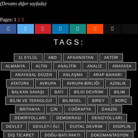
(Devamı diğer sayfada)
Pages:
1
2
3
TAGS:
11 EYLÜL
ABD
AFGANISTAN
AKTÖR
ALMANYA
ALTIN
ANALITIK
ANALIZ
ANAYASA
ANAYASAL DÜZEN
ANLAŞMA
ARAP BAHARI
ATATÜRK
AVRUPA
AVRUPA BIRLIĞI
AZINLIK
BALKAN SAVAŞI
BATI
BILGI DEVRIMI
BILIM
BILIM VE TEKNOLOJI
BILIMSEL
BIREY
BORÇ
BRITANYA
ÇIN
COĞRAFYA
DANZIG
DEMIRYOLLARI
DEMOKRASI
DENIZYOLLARI
DEVLET
DEVLET-I ẬLI
DIJITAL DEVRIM
DISIPLIN
DIŞ TICARET
DOĞU-BATI PAKTI
DOKÜMANTASYON