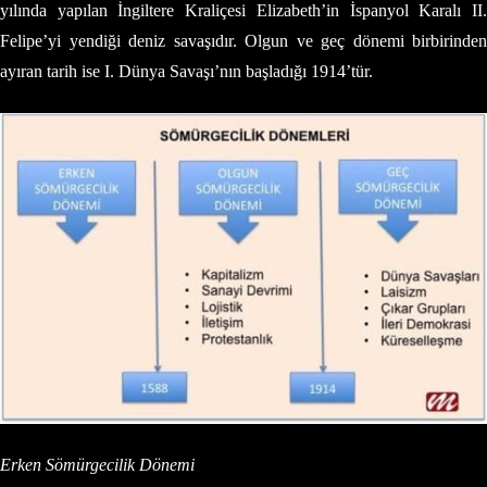
yılında yapılan İngiltere Kraliçesi Elizabeth’in İspanyol Karalı II.
Felipe’yi yendiği deniz savaşıdır. Olgun ve geç dönemi birbirinden
ayıran tarih ise I. Dünya Savaşı’nın başladığı 1914’tür.
Erken Sömürgecilik Dönemi