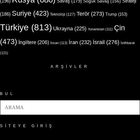
(196)
Strateji
Savaş
(179)
Soğuk Savaş
(156)
Suriye
(423)
Terör
(273)
(186)
Trump
(153)
Teknoloji
(127)
Türkiye
(813)
Çin
Ukrayna
(225)
Yunanistan
(111)
(473)
İsrail
(276)
İngiltere
(206)
İran
(232)
İnsan
(113)
İstihbarat
(121)
ARŞIVLER
Arşivler
BUL
SITEYE GIRIŞ