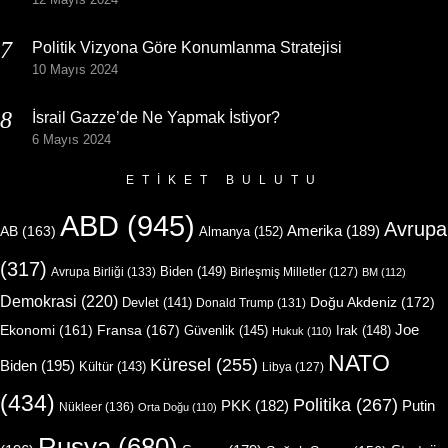
Politik Vizyona Göre Konumlanma Stratejisi
10 Mayıs 2024
İsrail Gazze’de Ne Yapmak İstiyor?
6 Mayıs 2024
ETIKET BULUTU
ABD
(945)
Avrupa
Amerika
(189)
AB
(163)
Almanya
(152)
(317)
Biden
(149)
Avrupa Birliği
(133)
Birleşmiş Milletler
(127)
BM
(112)
Demokrasi
(220)
Doğu Akdeniz
(172)
Devlet
(141)
Donald Trump
(131)
Joe
Ekonomi
(161)
Fransa
(167)
Güvenlik
(145)
Irak
(148)
Hukuk
(110)
NATO
Küresel
(255)
Biden
(195)
Kültür
(143)
Libya
(127)
(434)
Politika
(267)
Putin
PKK
(182)
Nükleer
(136)
Orta Doğu
(110)
Rusya
(680)