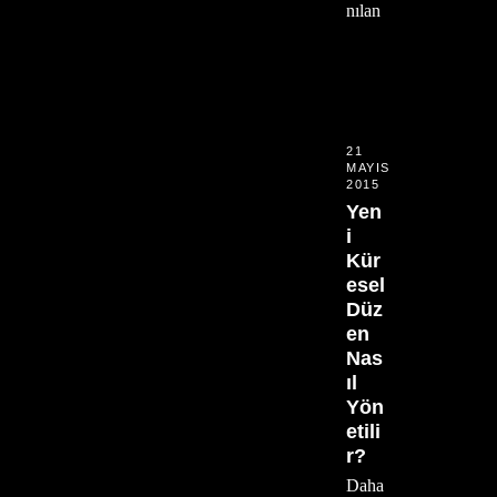
nılan
21
MAYIS
2015
Yen
i
Kür
esel
Düz
en
Nas
ıl
Yön
etili
r?
Daha