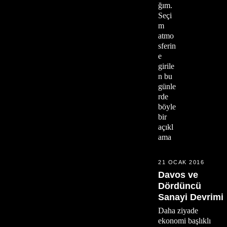
ğım.
Seçi
m
atmo
sferin
e
girile
n bu
günle
rde
böyle
bir
açıkl
ama
21 OCAK 2016
Davos ve
Dördüncü
Sanayi Devrimi
Daha ziyade
ekonomi başlıklı