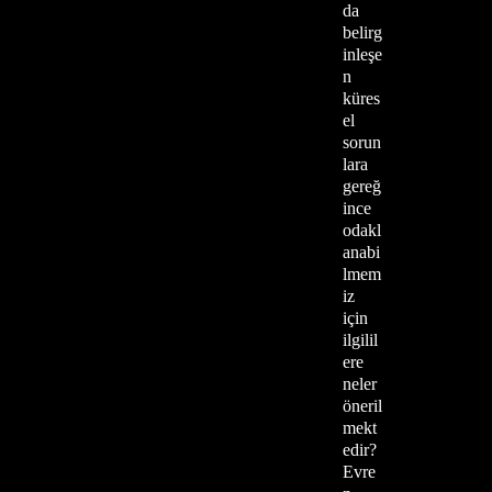
da
belirg
inleşe
n
küres
el
sorun
lara
gereğ
ince
odakl
anabi
lmem
iz
için
ilgilil
ere
neler
öneril
mekt
edir?
Evre