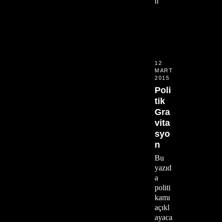
n
12
MART
2015
Poli
tik
Gra
vita
syo
n
Bu
yazıd
a
politi
kamı
açıkl
ayaca