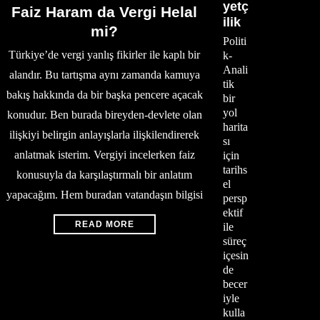
yetç
Faiz Haram da Vergi Helal
ilik
mi?
Politi
Türkiye’de vergi yanlış fikirler ile kaplı bir
k-
Anali
alandır. Bu tartışma aynı zamanda kamuya
tik
bakış hakkında da bir başka pencere açacak
bir
yol
konudur. Ben burada bireyden-devlete olan
harita
ilişkiyi belirgin anlayışlarla ilişkilendirerek
sı
anlatmak isterim. Vergiyi incelerken faiz
için
tarihs
konusuyla da karşılaştırmalı bir anlatım
el
yapacağım. Hem buradan vatandaşın bilgisi
persp
ektif
READ MORE
ile
süreç
içesin
de
becer
iyle
kulla