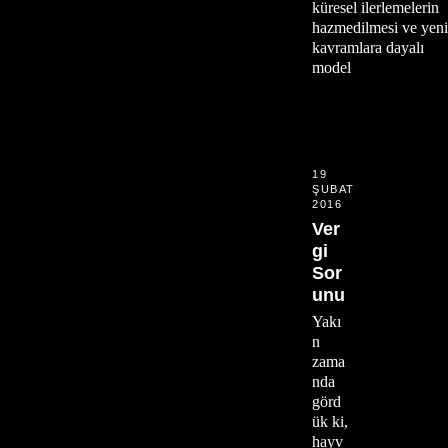
küresel ilerlemelerin
hazmedilmesi ve yeni
kavramlara dayalı
model
19
ŞUBAT
2016
Ver
gi
Sor
unu
Yakı
n
zama
nda
görd
ük ki,
hayv