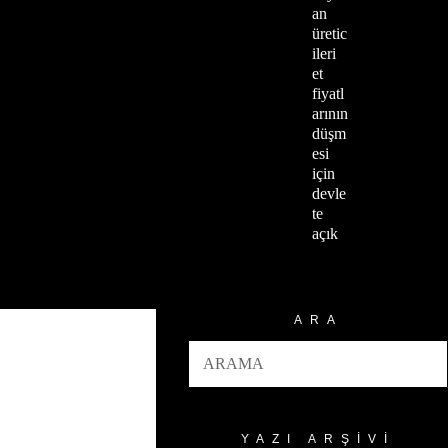
an
üretic
ileri
et
fiyatl
arının
düşm
esi
için
devle
te
açık
ARA
YAZI ARŞIVI