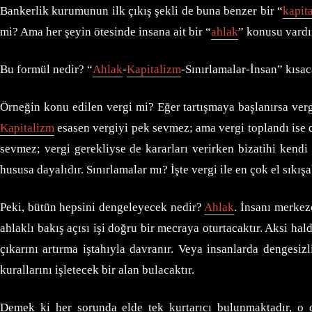
Bankerlik kurumunun ilk çıkış şekli de buna benzer bir “
kapit
mi? Ama her şeyin ötesinde insana ait bir “
ahlak
” konusu vardır
Bu formül nedir? “
Ahlak
-
Kapitalizm
-Sınırlamalar-İnsan” kısac
Örneğin konu edilen vergi mi? Eğer tartışmaya başlanırsa vergin
Kapitalizm
esasen vergiyi pek sevmez; ama vergi toplandı ise de
sevmez; vergi gerekliyse de kararları verirken bizatihi kendi 
hususa dayalıdır. Sınırlamalar mı? İşte vergi ile en çok el sıkış
Peki, bütün hepsini dengeleyecek nedir?
Ahlak
. İnsanı merkez
ahlaklı bakış açısı işi doğru bir mecraya oturtacaktır. Aksi ha
çıkarını artırma iştahıyla davranır. Veya insanlarda dengesiz
kurallarını işletecek bir alan bulacaktır.
Demek ki her sorunda elde tek kurtarıcı bulunmaktadır, o d