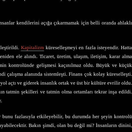
 insanlar kendilerini açığa çıkarmamak için belli oranda ahlaklı
eştirildi.
Kapitalizm
küreselleşmeyi en fazla isteyendir. Hatt
niden ele alındı. Ticaret, üretim, ulaşım, iletişim, karar alma
izmin kontrolünde gelişmesi kaçınılmaz oldu. Büyük ve küçük
di çalışma alanında sistemleşti. Finans çok kolay küreselleşti.
l açtı ve giderek insanlık ortak ve üst bir kültüre evrilir oldu.
nın tatmin şekilleri ve tatmin olma ortamları tekrar inşa edildi.
.
ar bunu fazlasıyla etkileyebilir, bu durumda her şeyin kontrol
abilecektir. Bakın şimdi, olan bu değil mi? İnsanların dinini,