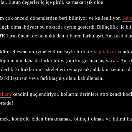
ılar. Bütün değerler iç içe girdi, karmakarışık oldu.
nım çok önceki dönemlerden beri biliniyor ve kullanılıyor.
Küre
nçli olma ihtiyacı bu noktada ayrım gösterdi. Bilinçlilik ile bilg
r. STK’ların önemi de bu noktadan itibaren farklılaştı. Ama asıl o
 küreselleşmenin ivmelendirmesiyle birlikte
kapitalizm
kendi d
 toplumunu daha da farklı bir yaşam kurgusuna taşıyacak. Ama hi
iderlik koltuklarının iskeletleri oynayacak, ahlakın zemini ol
arklılaştırsın veya farklılaşmış olanı kabullensin.
alizm
kendini güçlendiriyor, kollarını derinlere atıp kendi kodl
ortada!
 bilmek, kontrolü elden bırakmamak, bilinçli olmak ve bilim