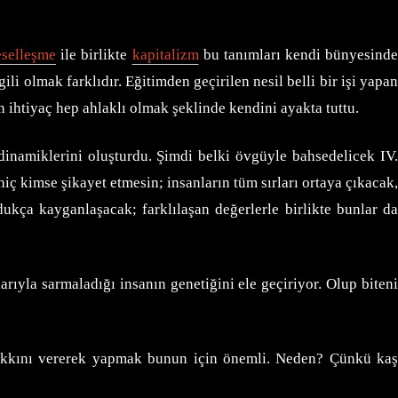
selleşme
ile birlikte
kapitalizm
bu tanımları kendi bünyesind
ili olmak farklıdır. Eğitimden geçirilen nesil belli bir işi yapan
lan ihtiyaç hep ahlaklı olmak şeklinde kendini ayakta tuttu.
inamiklerini oluşturdu. Şimdi belki övgüyle bahsedelicek IV
ç kimse şikayet etmesin; insanların tüm sırları ortaya çıkacak,
dukça kayganlaşacak; farklılaşan değerlerle birlikte bunlar da
arıyla sarmaladığı insanın genetiğini ele geçiriyor. Olup biten
i hakkını vererek yapmak bunun için önemli. Neden? Çünkü kaş