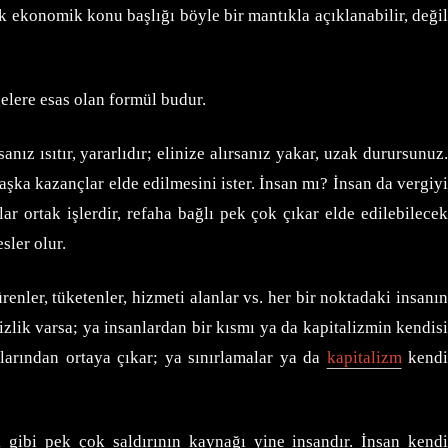
 ekonomik konu başlığı böyle bir mantıkla açıklanabilir, deği
gelere esas olan formül budur.
ız ısıtır, yararlıdır; elinize alırsanız yakar, uzak durursunuz.
şka kazançlar elde edilmesini ister. İnsan mı? İnsan da vergiyi
r ortak işlerdir, refaha bağlı pek çok çıkar elde edilebilecek
sler olur.
enler, tüketenler, hizmeti alanlar vs. her bir noktadaki insanı
izlik varsa; ya insanlardan bir kısmı ya da kapitalizmin kendisi
klarından ortaya çıkar; ya sınırlamalar ya da
kapitalizm
kend
gibi pek çok saldırının kaynağı yine insandır. İnsan kendi