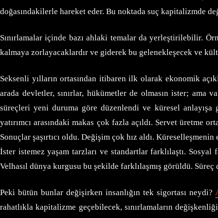
doğasındakilerle hareket eder. Bu noktada suç kapitalizmde değ
Sınırlamalar içinde bazı ahlaki temalar da yerleştirilebilir. Ö
kalmaya zorlayacaklardır ve giderek bu gelenekleşecek ve kült
Seksenli yılların ortasından itibaren ilk olarak ekonomik açık
arada devletler, sınırlar, hükümetler de olmasın ister; ama var
süreçleri yeni duruma göre düzenlendi ve küresel anlayışa 
yatırımcı arasındaki makas çok fazla açıldı. Servet üretme ort
Sonuçlar şaşırtıcı oldu. Değişim çok hız aldı. Küreselleşmenin e
İster istemez yaşam tarzları ve standartlar farklılaştı. Sosyal f
Velhasıl dünya kurgusu bu şekilde farklılaşmış görüldü. Süreç 
Peki bütün bunlar değişirken insanlığın tek sigortası neydi?
rahatlıkla kapitalizme geçebilecek, sınırlamaların değişkenliğ