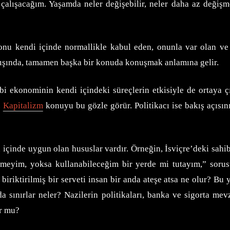
çalışacağım. Yaşamda neler değişebilir, neler daha az değiş
, onu kendi içinde normallikle kabul eden, onunla var olan v
dışında, tamamen başka bir konuda konuşmak anlamına gelir.
ibi ekonominin kendi içindeki süreçlerin etkisiyle de ortaya 
.
Kapitalizm
konuyu bu gözle görür. Politikacı ise bakış açısın
içinde uygun olan hususlar vardır. Örneğin, İsviçre’deki sahib
ömeyim, yoksa kullanabileceğim bir yerde mi tutayım,” sorusu
 biriktirilmiş bir serveti insan bir anda ateşe atsa ne olur? B
 sınırlar neler? Nazilerin politikaları, banka ve sigorta me
or mu?