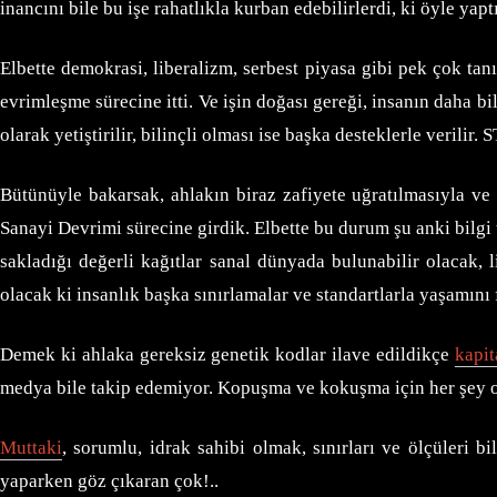
inancını bile bu işe rahatlıkla kurban edebilirlerdi, ki öyle yapt
Elbette demokrasi, liberalizm, serbest piyasa gibi pek çok ta
evrimleşme sürecine itti. Ve işin doğası gereği, insanın daha bili
olarak yetiştirilir, bilinçli olması ise başka desteklerle verili
Bütünüyle bakarsak, ahlakın biraz zafiyete uğratılmasıyla ve
Sanayi Devrimi sürecine girdik. Elbette bu durum şu anki bilgi
sakladığı değerli kağıtlar sanal dünyada bulunabilir olacak, l
olacak ki insanlık başka sınırlamalar ve standartlarla yaşamını f
Demek ki ahlaka gereksiz genetik kodlar ilave edildikçe
kapit
medya bile takip edemiyor. Kopuşma ve kokuşma için her şey 
Muttaki
, sorumlu, idrak sahibi olmak, sınırları ve ölçüleri
yaparken göz çıkaran çok!..