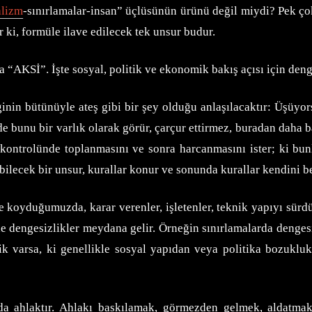
alizm
-sınırlamalar-insan” üçlüsünün ürünü değil miydi? Pek çok
 ki, formüle ilave edilecek tek unsur budur.
a “AKSİ”. İşte sosyal, politik ve ekonomik bakış açısı için den
in bütünüyle ateş gibi bir şey olduğu anlaşılacaktır: Üşüyorsan
 bunu bir varlık olarak görür, çarçur ettirmez, buradan daha ba
kontrolünde toplanmasını ve sonra harcanmasını ister; ki bunla
abilecek bir unsur, kurallar konur ve sonunda kurallar kendini be
e koyduğumuzda, karar verenler, işletenler, teknik yapıyı sürdür
lde dengesizlikler meydana gelir. Örneğin sınırlamalarda denges
lik varsa, ki genellikle sosyal yapıdan veya politika bozuklu
a ahlaktır. Ahlakı baskılamak, görmezden gelmek, aldatmak 