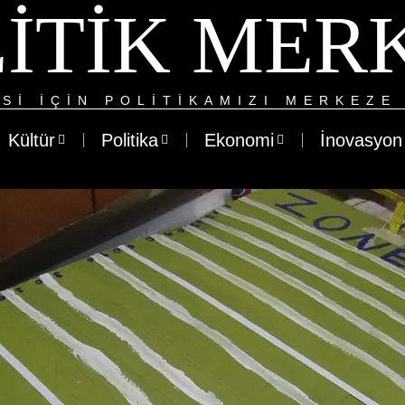
ITIK MER
SI IÇIN POLITIKAMIZI MERKEZE 
Kültür
Politika
Ekonomi
İnovasyon