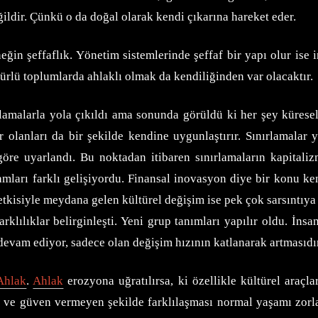
ildir. Çünkü o da doğal olarak kendi çıkarına hareket eder.
rneğin şeffaflık. Yönetim sistemlerinde şeffaf bir yapı olur ise
ürlü toplumlarda ahlaklı olmak da kendiliğinden var olacaktır.
lamalarla yola çıkıldı ama sonunda görüldü ki her şey küresell
 olanları da bir şekilde kendine uygunlaştırır. Sınırlamalar ye
göre uyarlandı. Bu noktadan itibaren sınırlamaların kapital
amları farklı gelişiyordu. Finansal inovasyon diye bir konu ken
tkisiyle meydana gelen kültürel değişim ise pek çok sarsıntıya yo
arklılıklar belirginleşti. Yeni grup tanımları yapılır oldu. İnsa
devam ediyor, sadece olan değişim hızının katlanarak artmasıdır
Ahlak
.
Ahlak
erozyona uğratılırsa, ki özellikle kültürel araçl
i ve güven vermeyen şekilde farklılaşması normal yaşamı zorlay