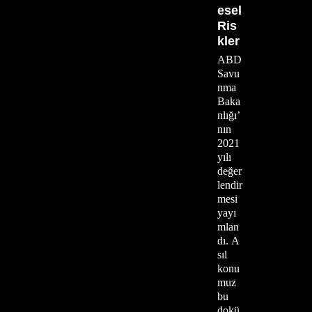
esel
Ris
kler
ABD
Savu
nma
Baka
nlığı’
nın
2021
yılı
değer
lendir
mesi
yayı
mlan
dı. A
sıl
konu
muz
bu
dokü