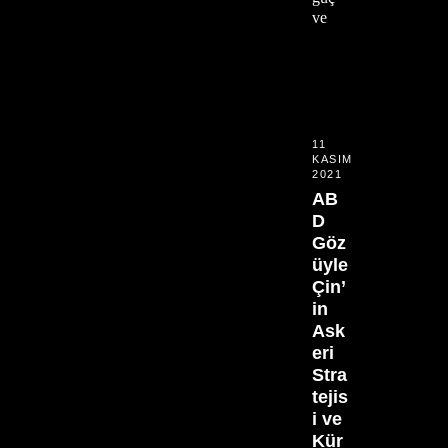
ve
11
KASIM
2021
AB
D
Göz
üyle
Çin’
in
Ask
eri
Stra
tejis
i ve
Kür