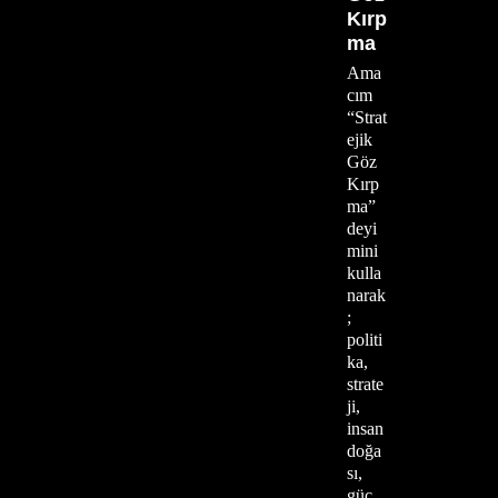
Kırp
ma
Ama
cım
“Strat
ejik
Göz
Kırp
ma”
deyi
mini
kulla
narak
;
politi
ka,
strate
ji,
insan
doğa
sı,
güç