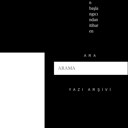
n
başla
ngıcı
ndan
itibar
en
ARA
YAZI ARŞIVI
Yazı
Arşivi