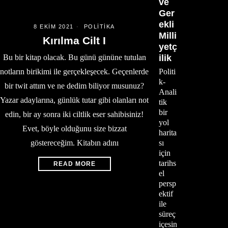
ve
Ger
ekli
8 EKIM 2021
POLITIKA
Milli
Kırılma Cilt I
yetç
Bu bir kitap olacak. Bu günü gününe tutulan
ilik
notların birikimi ile gerçekleşecek. Geçenlerde
Politi
k-
bir twit attım ve ne dedim biliyor musunuz?
Anali
Yazar adaylarına, günlük tutar gibi olanları not
tik
bir
edin, bir ay sonra iki ciltlik eser sahibisiniz!
yol
Evet, böyle olduğunu size bizzat
harita
göstereceğim. Kitabın adını
sı
için
tarihs
READ MORE
el
persp
ektif
ile
süreç
içesin