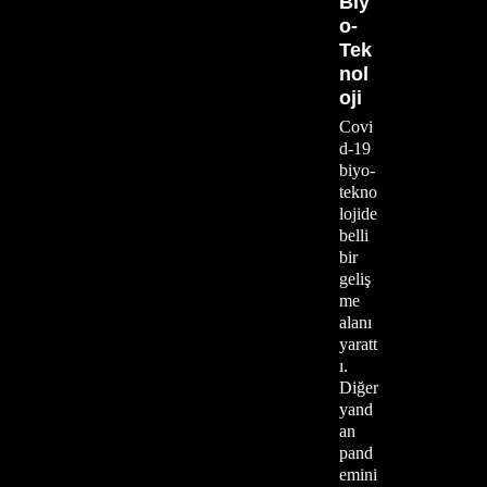
Biy
o-
Tek
nol
oji
Covi
d-19
biyo-
tekno
lojide
belli
bir
geliş
me
alanı
yaratt
ı.
Diğer
yand
an
pand
emini