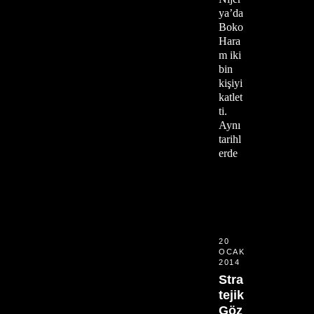
ya’da
Boko
Hara
m iki
bin
kişiyi
katlet
ti.
Aynı
tarihl
erde
20
OCAK
2014
Stra
tejik
Göz