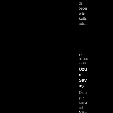
de
becer
iyle
kulla
nılan
15
OCAK
2015
Uzu
n
Sav
aş
Daha
yakın
zama
nda
Nijer