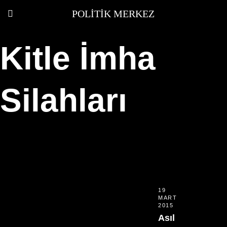
POLITIK MERKEZ
Kitle İmha
Silahları
19
MART
2015
Asıl