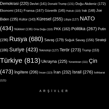
Demokrasi
(220)
Doğu Akdeniz
(172)
Devlet
(141)
Donald Trump
(131)
Joe
Ekonomi
(161)
Fransa
(167)
Güvenlik
(145)
Irak
(148)
Hukuk
(110)
NATO
Küresel
(255)
Biden
(195)
Kültür
(143)
Libya
(127)
(434)
Politika
(267)
Putin
PKK
(182)
Nükleer
(136)
Orta Doğu
(110)
Rusya
(680)
(196)
Strateji
Savaş
(179)
Soğuk Savaş
(156)
Suriye
(423)
Terör
(273)
(186)
Trump
(153)
Teknoloji
(127)
Türkiye
(813)
Çin
Ukrayna
(225)
Yunanistan
(111)
(473)
İsrail
(276)
İngiltere
(206)
İran
(232)
İnsan
(113)
İstihbarat
(121)
ARŞIVLER
Arşivler