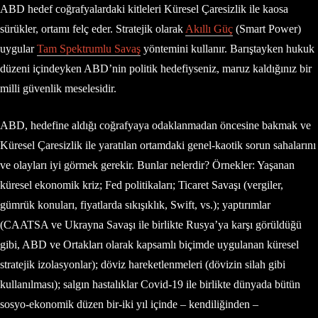
ABD hedef coğrafyalardaki kitleleri Küresel Çaresizlik ile kaosa
sürükler, ortamı felç eder. Stratejik olarak
Akıllı Güç
(Smart Power)
uygular
Tam Spektrumlu Savaş
yöntemini kullanır. Barıştayken hukuk
düzeni içindeyken ABD’nin politik hedefiyseniz, maruz kaldığınız bir
milli güvenlik meselesidir.
ABD, hedefine aldığı coğrafyaya odaklanmadan öncesine bakmak ve
Küresel Çaresizlik ile yaratılan ortamdaki genel-kaotik sorun sahalarını
ve olayları iyi görmek gerekir. Bunlar nelerdir? Örnekler: Yaşanan
küresel ekonomik kriz; Fed politikaları; Ticaret Savaşı (vergiler,
gümrük konuları, fiyatlarda sıkışıklık, Swift, vs.); yaptırımlar
(CAATSA ve Ukrayna Savaşı ile birlikte Rusya’ya karşı görüldüğü
gibi, ABD ve Ortakları olarak kapsamlı biçimde uygulanan küresel
stratejik izolasyonlar); döviz hareketlenmeleri (dövizin silah gibi
kullanılması); salgın hastalıklar Covid-19 ile birlikte dünyada bütün
sosyo-ekonomik düzen bir-iki yıl içinde – kendiliğinden –