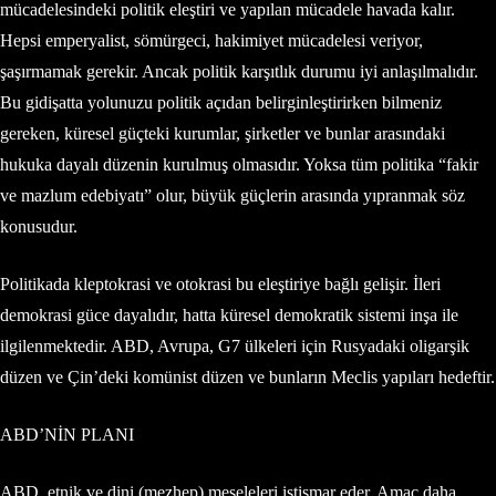
mücadelesindeki politik eleştiri ve yapılan mücadele havada kalır.
Hepsi emperyalist, sömürgeci, hakimiyet mücadelesi veriyor,
şaşırmamak gerekir. Ancak politik karşıtlık durumu iyi anlaşılmalıdır.
Bu gidişatta yolunuzu politik açıdan belirginleştirirken bilmeniz
gereken, küresel güçteki kurumlar, şirketler ve bunlar arasındaki
hukuka dayalı düzenin kurulmuş olmasıdır. Yoksa tüm politika “fakir
ve mazlum edebiyatı” olur, büyük güçlerin arasında yıpranmak söz
konusudur.
Politikada kleptokrasi ve otokrasi bu eleştiriye bağlı gelişir. İleri
demokrasi güce dayalıdır, hatta küresel demokratik sistemi inşa ile
ilgilenmektedir. ABD, Avrupa, G7 ülkeleri için Rusyadaki oligarşik
düzen ve Çin’deki komünist düzen ve bunların Meclis yapıları hedeftir.
ABD’NİN PLANI
ABD, etnik ve dini (mezhep) meseleleri istismar eder. Amaç daha