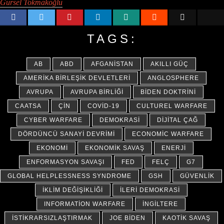
Gürsel Tokmakoğlu
TAGS:
AB
ABD
AFGANISTAN
AKILLI GÜÇ
AMERIKA BIRLEŞIK DEVLETLERI
ANGLOSPHERE
AVRUPA
AVRUPA BIRLIĞI
BIDEN DOKTRINI
CAATSA
ÇIN
COVID-19
CULTUREL WARFARE
CYBER WARFARE
DEMOKRASI
DIJITAL ÇAĞ
DÖRDÜNCÜ SANAYI DEVRIMI
ECONOMIC WARFARE
EKONOMI
EKONOMIK SAVAŞ
ENERJI
ENFORMASYON SAVAŞI
FED
FELÇ
G7
GLOBAL HELPLESSNESS SYNDROME
GSH
GÜVENLIK
İKLIM DEĞIŞIKLIĞI
İLERI DEMOKRASI
INFORMATION WARFARE
İNGILTERE
İSTIKRARSIZLAŞTIRMAK
JOE BIDEN
KAOTIK SAVAŞ