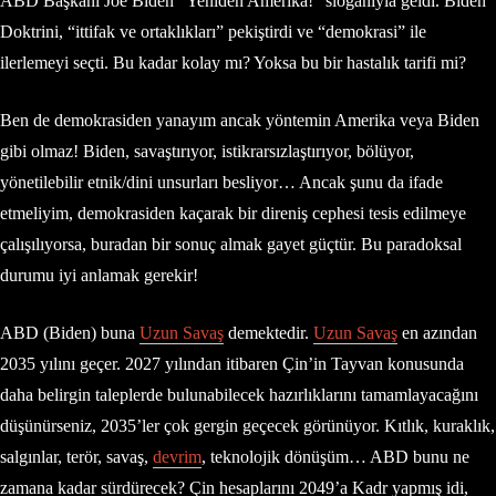
ABD Başkanı Joe Biden “Yeniden Amerika!” sloganıyla geldi. Biden
Doktrini, “ittifak ve ortaklıkları” pekiştirdi ve “demokrasi” ile
ilerlemeyi seçti. Bu kadar kolay mı? Yoksa bu bir hastalık tarifi mi?
Ben de demokrasiden yanayım ancak yöntemin Amerika veya Biden
gibi olmaz! Biden, savaştırıyor, istikrarsızlaştırıyor, bölüyor,
yönetilebilir etnik/dini unsurları besliyor… Ancak şunu da ifade
etmeliyim, demokrasiden kaçarak bir direniş cephesi tesis edilmeye
çalışılıyorsa, buradan bir sonuç almak gayet güçtür. Bu paradoksal
durumu iyi anlamak gerekir!
ABD (Biden) buna
Uzun Savaş
demektedir.
Uzun Savaş
en azından
2035 yılını geçer. 2027 yılından itibaren Çin’in Tayvan konusunda
daha belirgin taleplerde bulunabilecek hazırlıklarını tamamlayacağını
düşünürseniz, 2035’ler çok gergin geçecek görünüyor. Kıtlık, kuraklık,
salgınlar, terör, savaş,
devrim
, teknolojik dönüşüm… ABD bunu ne
zamana kadar sürdürecek? Çin hesaplarını 2049’a Kadr yapmış idi,