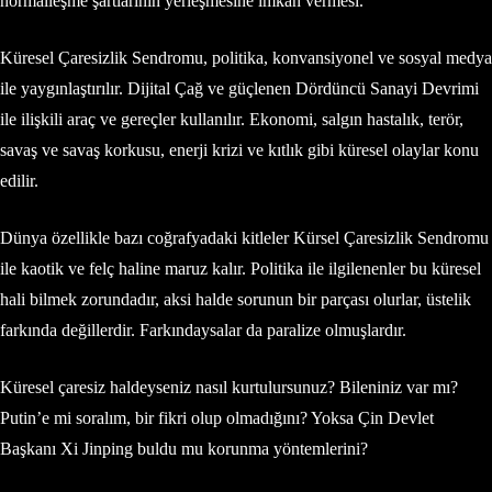
normalleşme şartlarının yerleşmesine imkan vermesi.
Küresel Çaresizlik Sendromu, politika, konvansiyonel ve sosyal medya
ile yaygınlaştırılır. Dijital Çağ ve güçlenen Dördüncü Sanayi Devrimi
ile ilişkili araç ve gereçler kullanılır. Ekonomi, salgın hastalık, terör,
savaş ve savaş korkusu, enerji krizi ve kıtlık gibi küresel olaylar konu
edilir.
Dünya özellikle bazı coğrafyadaki kitleler Kürsel Çaresizlik Sendromu
ile kaotik ve felç haline maruz kalır. Politika ile ilgilenenler bu küresel
hali bilmek zorundadır, aksi halde sorunun bir parçası olurlar, üstelik
farkında değillerdir. Farkındaysalar da paralize olmuşlardır.
Küresel çaresiz haldeyseniz nasıl kurtulursunuz? Bileniniz var mı?
Putin’e mi soralım, bir fikri olup olmadığını? Yoksa Çin Devlet
Başkanı Xi Jinping buldu mu korunma yöntemlerini?