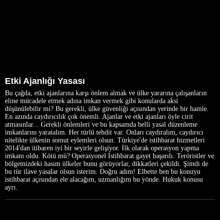
Etki Ajanlığı Yasası
Bu çağda, etki ajanlarına karşı önlem almak ve ülke yararına çalışanların
eline mücadele etmek adına imkan vermek gibi konularda aksi
düşünülebilir mi? Bu gerekli, ülke güvenliği açısından yerinde bir hamle.
En azında caydırıcılık çok önemli. Ajanlar ve etki ajanları öyle cirit
atmasınlar... Gerekli önlemleri ve bu kapsamda belli yasal düzenleme
imkanlarını yaratalım. Her türlü tehdit var. Onları caydıralım, caydırıcı
nitelikte ülkenin somut eylemleri olsun. Türkiye'de istihbarat hizmetleri
2014'dan itibaren iyi bir seyirle gelişiyor. İlk olarak operasyon yapma
imkanı oldu. Kötü mü? Operasyonel İstihbarat gayet başarılı. Teröristler ve
bölgemizdeki hasım ülkeler bunu görüyorlar, dikkatleri çekildi. Şimdi de
bu tür ilave yasalar olsun isterim. Doğru adım! Elbette ben bu konuyu
istihbarat açısından ele alacağım, uzmanlığım bu yönde. Hukuk konusu
ayrı.