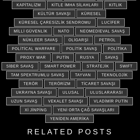
KAPITALIZM
KITLE İMHA SILAHLARI
KITLIK
KÜLTÜR SAVAŞI
KÜRESEL
KÜRESEL ÇARESIZLIK SENDROMU
LUCIFER
MILLI GÜVENLIK
NATO
NEOMEDIEVAL SAVAŞ
NÜKLEER SAVAŞ
OLIGARŞI
PETROL
POLITICAL WARFARE
POLITIK SAVAŞ
POLITIKA
PROXY WAR
PUTIN
RUSYA
SAVAŞ
SIBER SAVAŞ
SMART POWER
STRATEJIK
SWIFT
TAM SPEKTRUMLU SAVAŞ
TAYVAN
TEKNOLOJIK
TERÖR
TERÖRIZM
TICARET SAVAŞI
UKRAYNA SAVAŞI
ULUSAL
ULUSLARARASI
UZUN SAVAŞ
VEKALET SAVAŞI
VLADIMIR PUTIN
XI JINPING
YENI ORTA ÇAĞ SAVAŞLARI
YENIDEN AMERIKA
RELATED POSTS