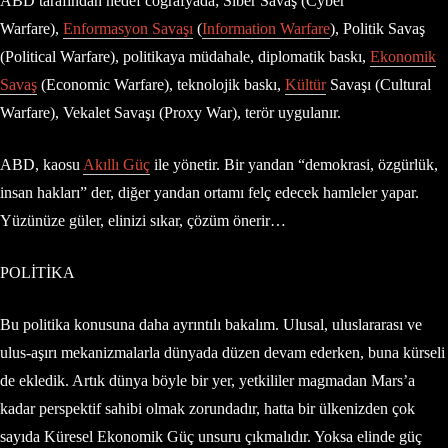
ABD tarafından hedef coğrafyada; Siber Savaş (Cyber
Warfare),
Enformasyon Savaşı
(
Information Warfare
), Politik Savaş
(Political Warfare), politikaya müdahale, diplomatik baskı,
Ekonomik
Savaş
(Economic Warfare), teknolojik baskı,
Kültür
Savaşı (Cultural
Warfare), Vekalet Savaşı (Proxy War), terör uygulanır.
ABD, kaosu
Akıllı Güç
ile yönetir. Bir yandan “demokrasi, özgürlük,
insan hakları” der, diğer yandan ortamı felç edecek hamleler yapar.
Yüzünüze güler, elinizi sıkar, çözüm önerir…
POLİTİKA
Bu politika konusuna daha ayrıntılı bakalım. Ulusal, uluslararası ve
ulus-aşırı mekanizmalarla dünyada düzen devam ederken, buna kürseli
de ekledik. Artık dünya böyle bir yer, yetkililer magmadan Mars’a
kadar perspektif sahibi olmak zorundadır, hatta bir ülkenizden çok
sayıda Küresel Ekonomik Güç unsuru çıkmalıdır. Yoksa elinde güç