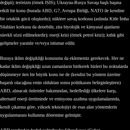
değişti); terörizm (örnek ISIS); Ukrayna-Rusya Savaşı başlı başına
etkili bir konu (burada ABD, G7, Avrupa Birliği, NATO ile kendine
bir ortaklık gücü oluşturdu); nükleer savaş korkusu (aslında Kitle İmha
Silahları korkusu da denebilir, zira biyolojik ve kimyasal ajanların
sürekli sözü edilmektedir); enerji krizi (örnek petrol krizi); kıtlık gibi
gelişmeler yaratılır ve/veya istismar edilir.
Buraya iklim değişikliği konusunu da eklememiz gerekecek. Her ne
kadar iklim değişikliği uzun zamanların birikerek bizleri bu noktalarda
düşünmeye iten bir büyük konu ise de (kendisi bu yöntem üzerine
başarılı olacağına emin olduktan sonra politikasını belirginleştiren)
ABD, alınacak önlemler bakımından, hedeflediği ülkelere karşı,
alternatif enerji üretiminde ve emisyonu azaltma uygulamalarında,
kendi çıkarına göre, yüksek teknolojiyi de esas alan yöntemlerin
uygulanmasını kullanma dönemine gelmiştir.