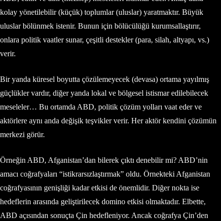
kolay yönetilebilir (küçük) toplumlar (uluslar) yaratmaktır. Büyük
uluslar bölünmek istenir. Bunun için bölücülüğü kurumsallaştırır,
onlara politik vaatler sunar, çeşitli destekler (para, silah, altyapı, vs.)
verir.
Bir yanda küresel boyutta çözülemeyecek (devasa) ortama yayılmış
güçlükler vardır, diğer yanda lokal ve bölgesel istismar edilebilecek
meseleler… Bu ortamda ABD, politik çözüm yolları vaat eder ve
aktörlere aynı anda değişik teşvikler verir. Her aktör kendini çözümün
merkezi görür.
Örneğin ABD, Afganistan’dan bilerek çıktı denebilir mi? ABD’nin
amacı coğrafyaları “istikrarsızlaştırmak” oldu. Örnekteki Afganistan
coğrafyasının genişliği kadar etkisi de önemlidir. Diğer nokta ise
hedeflerin arasında geliştirilecek domino etkisi olmaktadır. Elbette,
ABD açısından sonuçta Çin hedefleniyor. Ancak coğrafya Çin’den