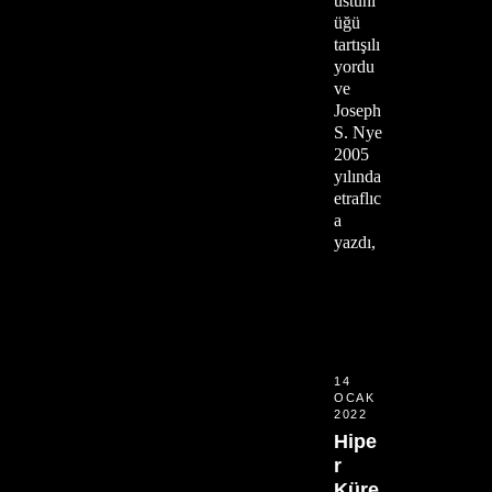
üstünl
üğü
tartışılı
yordu
ve
Joseph
S. Nye
2005
yılında
etraflıc
a
yazdı,
14
OCAK
2022
Hipe
r
Küre