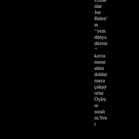
nlar
Joe
Biden’
ın
‘‘yeni
dünya
düzeni
’’
kavra
mının
altını
doldur
maya
çalışıy
orlar.
Öyley
se
soralı
m,Yen
i