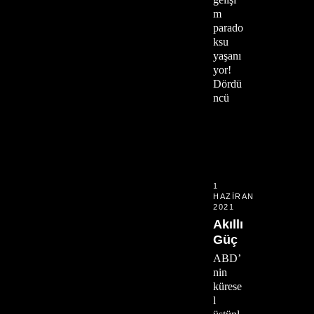
m
parado
ksu
yaşanı
yor!
Dördü
ncü
1
HAZIRAN
2021
Akıllı
Güç
ABD’
nin
kürese
l