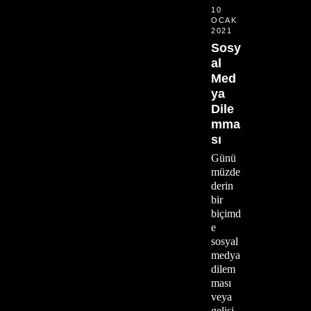
10
OCAK
2021
Sosy
al
Med
ya
Dile
mma
sı
Günü
müzde
derin
bir
biçimd
e
sosyal
medya
dilem
ması
veya
gelişi