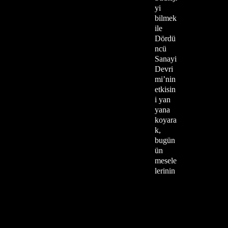
yi
bilmek
ile
Dördü
ncü
Sanayi
Devri
mi’nin
etkisin
i yan
yana
koyara
k,
bugün
ün
mesele
lerinin