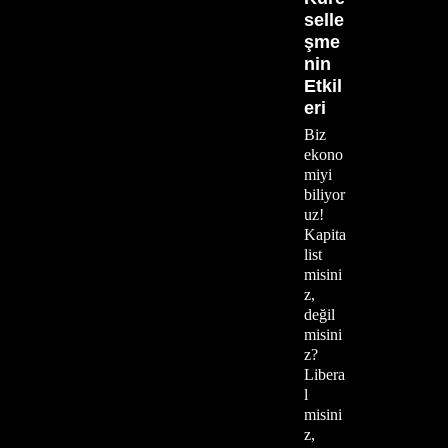
selle
şme
nin
Etkil
eri
Biz
ekono
miyi
biliyor
uz!
Kapita
list
misini
z,
değil
misini
z?
Libera
l
misini
z,