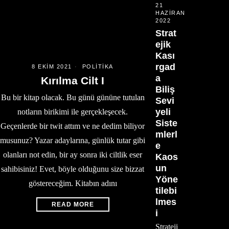
21
HAZIRAN
2022
Strat
ejik
Kası
rgad
8 EKIM 2021
POLITIKA
a
Kırılma Cilt I
Biliş
Bu bir kitap olacak. Bu günü gününe tutulan
Sevi
yeli
notların birikimi ile gerçekleşecek.
Siste
Geçenlerde bir twit attım ve ne dedim biliyor
mlerl
musunuz? Yazar adaylarına, günlük tutar gibi
e
olanları not edin, bir ay sonra iki ciltlik eser
Kaos
un
sahibisiniz! Evet, böyle olduğunu size bizzat
Yöne
göstereceğim. Kitabın adını
tilebi
lmes
READ MORE
i
Strateji