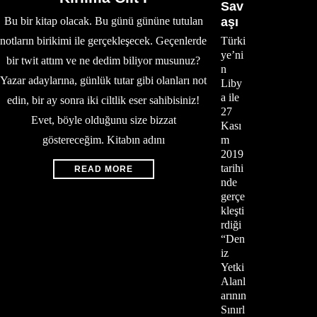
Sav
Bu bir kitap olacak. Bu günü gününe tutulan
aşı
notların birikimi ile gerçekleşecek. Geçenlerde
Türki
ye’ni
bir twit attım ve ne dedim biliyor musunuz?
n
Yazar adaylarına, günlük tutar gibi olanları not
Liby
a ile
edin, bir ay sonra iki ciltlik eser sahibisiniz!
27
Evet, böyle olduğunu size bizzat
Kası
göstereceğim. Kitabın adını
m
2019
tarihi
READ MORE
nde
gerçe
kleşti
rdiği
“Den
iz
Yetki
Alanl
arının
Sınırl