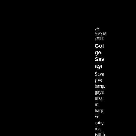
22
MAYIS
2021
Göl
ge
Sav
aşı
Sava
ş ve
barış,
gayri
niza
mi
harp
ve
çatış
ma,
istihb