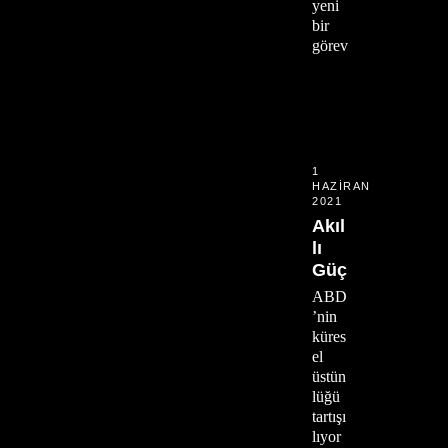
yeni
bir
görev
1
HAZIRAN
2021
Akıl
lı
Güç
ABD
’nin
küres
el
üstün
lüğü
tartışı
lıyor