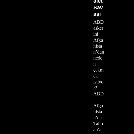
alet
Sav
aşı
ABD
asker
ini
Afga
nista
n’dan
nede
n
çekm
ek
istiyo
r?
ABD
,
Afga
nista
n’da
Talib
an’a