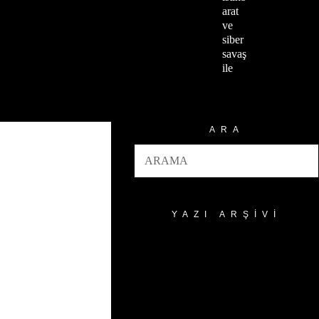
arat
ve
siber
savaş
ile
ARA
YAZI ARŞIVI
Yazı
Arşivi