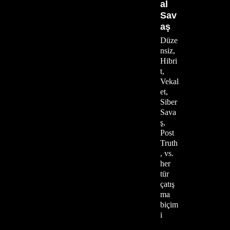
al
Sav
aş
Düze
nsiz,
Hibri
t,
Vekal
et,
Siber
Sava
ş,
Post
Truth
, vs.
her
tür
çatış
ma
biçim
i