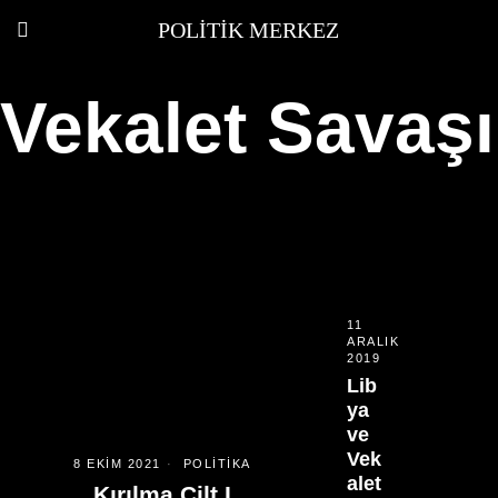
POLITIK MERKEZ
Vekalet Savaşı
11
ARALIK
2019
Lib
ya
ve
Vek
8 EKIM 2021
POLITIKA
alet
Kırılma Cilt I