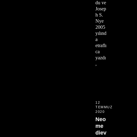
du ve
Josep
h S.
Nye
2005
yılınd
a
etraflı
ca
yazdı
,
12
TEMMUZ
2020
Neo
me
diev