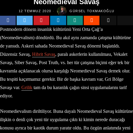
Neomedieval Savaş
12 TEMMUZ 2020
GÜRSEL TOKMAKOĞLU
Postmodern dönem insanlık kültürünü Yeni Orta Çağ’a
(Neomedievalism) döndürdü. Bu akıl aynı zamanda çatışma kültürüne
de yansıdı. Askeri sahada Neomedieval Savaş dönemi başlatıldı.
Düzensiz Savaş,
Hibrit Savaş
, paralı askerlerin kullanılması, Vekalet
Savaşı, Siber Savaş, Post Truth, vs. her tür çatışma biçimi eğer tek bir
kavramla açıklanacak olursa karşılığı Neomedieval Savaş demek olur.
Bu tespiti kaçırmamız gerekir. Bir de başka kavram var, Gri Bölge
Savaşı var.
Grilik
tam da bu karanlık çağın sinsi uygulamalarını tarif
ediyor.
Neomedievalism diriltiliyor. Buna dayalı Neomedieval Savaş kültürüne
ilişkin o denli çok yeni tür uygulama çıktı ki kimin nerede duracağı
konusu ayrıca bir kaotik durum yaratır oldu. Bu özgün anlatımda yeni