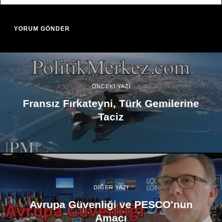
ÖNCEKİ YAZI
Fransız Fırkateyni, Türk Gemilerine
Taciz
DİĞER YAZI
Avrupa Güvenliği ve PESCO’nun
Amacı