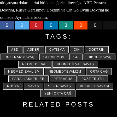
tür çatışma doktrinlerini birlikte değerlendireceğiz. ABD Petraeus
Doktrini, Rusya Gerasimov Doktrini ve Çin Go Oyun Doktrini ile
sahnede. Ayrıntılara bakalım.
TAGS:
ABD
ASKERI
ÇATIŞMA
ÇIN
DOKTRIN
DÜZENSIZ SAVAŞ
GERASIMOV
GO
HIBRIT SAVAŞ
NEOMEDIEVAL
NEOMEDIEVAL SAVAŞ
NEOMEDIEVALISM
NEOMEDYEVALIZM
ORTA ÇAĞ
PARALI ASKERLER
PETRAEUS
POST TRUTH
RUSYA
SAVAŞ
SIBER SAVAŞ
VEKALET SAVAŞI
YENI ORTA ÇAĞ
RELATED POSTS