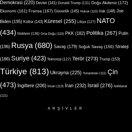
Demokrasi
(220)
Doğu Akdeniz
(172)
Devlet
(141)
Donald Trump
(131)
Joe
Ekonomi
(161)
Fransa
(167)
Güvenlik
(145)
Irak
(148)
Hukuk
(110)
NATO
Küresel
(255)
Biden
(195)
Kültür
(143)
Libya
(127)
(434)
Politika
(267)
Putin
PKK
(182)
Nükleer
(136)
Orta Doğu
(110)
Rusya
(680)
(196)
Strateji
Savaş
(179)
Soğuk Savaş
(156)
Suriye
(423)
Terör
(273)
(186)
Trump
(153)
Teknoloji
(127)
Türkiye
(813)
Çin
Ukrayna
(225)
Yunanistan
(111)
(473)
İsrail
(276)
İngiltere
(206)
İran
(232)
İnsan
(113)
İstihbarat
(121)
ARŞIVLER
Arşivler