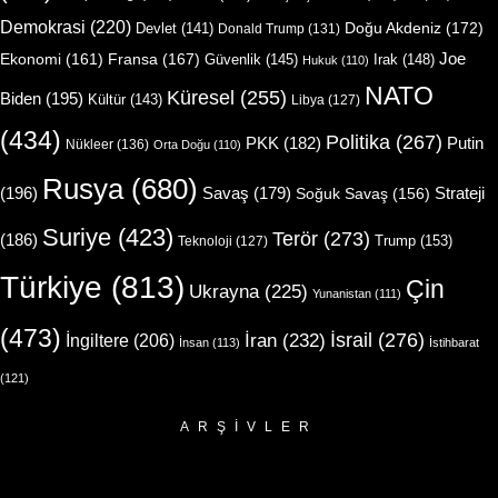
Demokrasi
(220)
Doğu Akdeniz
(172)
Devlet
(141)
Donald Trump
(131)
Joe
Ekonomi
(161)
Fransa
(167)
Güvenlik
(145)
Irak
(148)
Hukuk
(110)
NATO
Küresel
(255)
Biden
(195)
Kültür
(143)
Libya
(127)
(434)
Politika
(267)
Putin
PKK
(182)
Nükleer
(136)
Orta Doğu
(110)
Rusya
(680)
(196)
Strateji
Savaş
(179)
Soğuk Savaş
(156)
Suriye
(423)
Terör
(273)
(186)
Trump
(153)
Teknoloji
(127)
Türkiye
(813)
Çin
Ukrayna
(225)
Yunanistan
(111)
(473)
İsrail
(276)
İngiltere
(206)
İran
(232)
İnsan
(113)
İstihbarat
(121)
ARŞIVLER
Arşivler