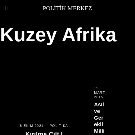
POLITIK MERKEZ
Kuzey Afrika
19
MART
2015
Asıl
ve
Ger
ekli
8 EKIM 2021
POLITIKA
Milli
Kırılma Cilt I