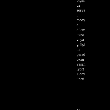
biçim
de
sosya
l
medy
a
dilem
ması
veya
gelişi
m
parad
oksu
yaşan
ıyor!
Dörd
üncü
12