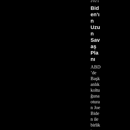
2021
Bid
en’ı
n
Uzu
n
Sav
aş
Pla
nı
ABD
’de
Başk
anlık
koltu
ğuna
otura
n Joe
Bide
n ile
birlik