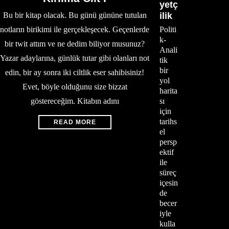
yetç
Bu bir kitap olacak. Bu günü gününe tutulan
ilik
notların birikimi ile gerçekleşecek. Geçenlerde
Politi
k-
bir twit attım ve ne dedim biliyor musunuz?
Anali
Yazar adaylarına, günlük tutar gibi olanları not
tik
bir
edin, bir ay sonra iki ciltlik eser sahibisiniz!
yol
Evet, böyle olduğunu size bizzat
harita
göstereceğim. Kitabın adını
sı
için
tarihs
READ MORE
el
persp
ektif
ile
süreç
içesin
de
becer
iyle
kulla