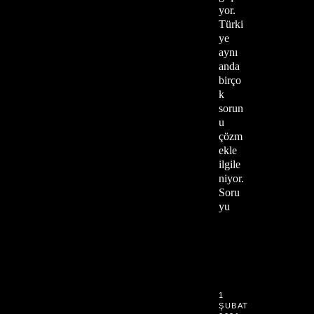
yor.
Türki
ye
aynı
anda
birço
k
sorun
u
çözm
ekle
ilgile
niyor.
Soru
yu
1
ŞUBAT