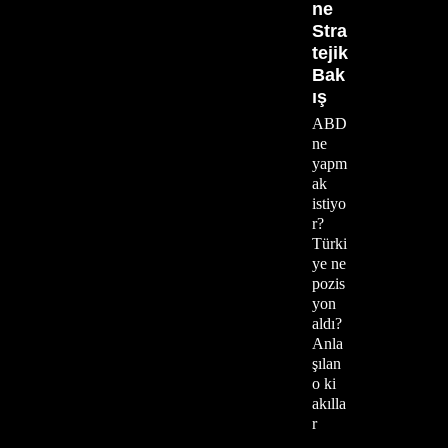
ne
Stra
tejik
Bak
ış
ABD
ne
yapm
ak
istiyo
r?
Türki
ye ne
pozis
yon
aldı?
Anla
şılan
o ki
akılla
r