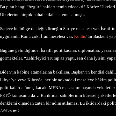
Bu plan hangi “özgür” hakları temin edecekti? Körfez Ülkeleri 
Ülkelerine birçok pahalı silah sistemi satmıştı.
Sadece bu bölge de değil, örneğin Suriye meselesi var. İsrail
uygulandı. Konu çok: İran meselesi var.
Kudüs
’ün Başkent ya
Bugüne gelindiğinde, İsrailli politikacılar, diplomatlar, yazarl
görmekteler. “Zehirleyici Trump az yaptı, sen daha iyisini yap
Biden’ın kabine atamalarına bakılırsa, Başkan’ın kendisi dahil
Libya’ya veya Kıbrıs’a, her bir noktadaki meseleye hâkim polit
politikalarda öne çıkacak. MENA masasının başında vekaletler sa
FETÖ konusunu da… Bu iktidar sahiplerinin küresel şirketlerle ar
denklemi olmadan zaten bir adım atılamaz. Bu iktidardaki politi
Afrika mı?