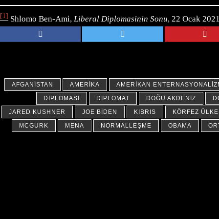
[1]
Shlomo Ben-Ami,
Liberal Diplomasinin Sonu
, 22 Ocak 2021
AFGANISTAN
AMERIKA
AMERIKAN ENTERNASYONALIZ
DIPLOMASI
DIPLOMAT
DOĞU AKDENIZ
D
JARED KUSHNER
JOE BIDEN
KIBRIS
KÖRFEZ ÜLKE
MCGURK
MENA
NORMALLEŞME
OBAMA
OR