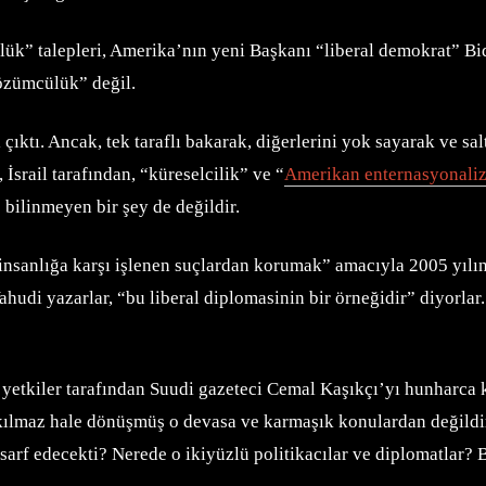
rlük” talepleri, Amerika’nın yeni Başkanı “liberal demokrat” B
çözümcülük” değil.
ıktı. Ancak, tek taraflı bakarak, diğerlerini yok sayarak ve salt
İsrail tarafından, “küreselcilik” ve “
Amerikan enternasyonali
e bilinmeyen bir şey de değildir.
 insanlığa karşı işlenen suçlardan korumak” amacıyla 2005 yılın
udi yazarlar, “bu liberal diplomasinin bir örneğidir” diyorlar
 yetkiler tarafından Suudi gazeteci Cemal Kaşıkçı’yı hunharca k
 çıkılmaz hale dönüşmüş o devasa ve karmaşık konulardan değildi
sarf edecekti? Nerede o ikiyüzlü politikacılar ve diplomatlar? 