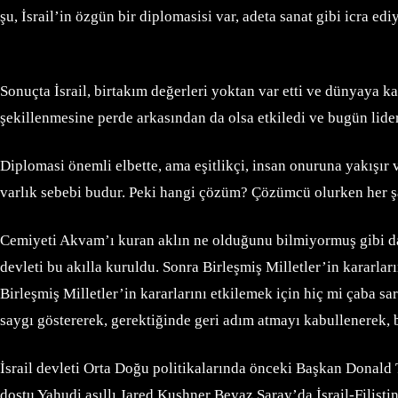
şu, İsrail’in özgün bir diplomasisi var, adeta sanat gibi icra 
Sonuçta İsrail, birtakım değerleri yoktan var etti ve dünyaya ka
şekillenmesine perde arkasından da olsa etkiledi ve bugün lider
Diplomasi önemli elbette, ama eşitlikçi, insan onuruna yakışı
varlık sebebi budur. Peki hangi çözüm? Çözümcü olurken her şar
Cemiyeti Akvam’ı kuran aklın ne olduğunu bilmiyormuş gibi dav
devleti bu akılla kuruldu. Sonra Birleşmiş Milletler’in kararl
Birleşmiş Milletler’in kararlarını etkilemek için hiç mi çaba s
saygı göstererek, gerektiğinde geri adım atmayı kabullenerek, b
İsrail devleti Orta Doğu politikalarında önceki Başkan Donald
dostu Yahudi asıllı Jared Kushner Beyaz Saray’da İsrail-Filist