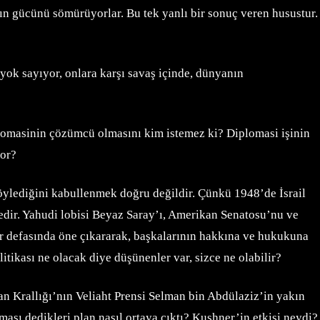
’nın gücünü sömürüyorlar. Bu tek yanlı bir sonuç veren husustur.
 yok sayıyor, onlara karşı savaş içinde, dünyanın
iplomasinin çözümcü olmasını kim istemez ki? Diplomasi işinin
yor?
öylediğini kabullenmek doğru değildir. Çünkü 1948’de İsrail
tedir. Yahudi lobisi Beyaz Saray’ı, Amerikan Senatosu’nu ve
 her defasında öne çıkararak, başkalarının hakkına ve hukukuna
tikası ne olacak diye düşünenler var, sizce ne olabilir?
n Krallığı’nın Veliaht Prensi Selman bin Abdülaziz’in yakın
ası dedikleri plan nasıl ortaya çıktı? Kushner’in etkisi neydi?