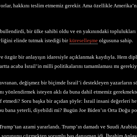
ediyorlar, hakkını teslim etmemiz gerekir. Ama özellikle Amerika
bullendirdi, bir ülke sahibi oldu ve en yakınındaki toplulukları
liğini elinde tutmak istediği bir
küreselleşme
olgusuna sahip.
r ve özgür bir anlayışın idaresiyle açıklanmak kaydıyla. Hem d
tta acaba İsrail’in milli politikalarını tamamlaması mı gereki
ranan, değişmez bir biçimde İsrail’i destekleyen yazarların s
arını yönlendirmek isteyen aklı da buna dahil etmemiz gerekmek
arf etmedi? Soru başka bir açıdan şöyle: İsrail insani değerleri
u bana yeterli, diyebildi mi? Bugün Joe Biden’ın Orta Doğu poli
 Trump’tan azami yararlandı. Trump’ın damadı ve Suudi Arabista
in sorununu çözmekten sorumlu baş danışman idi. İbrahim Anlaşm