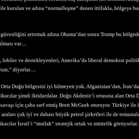
ile kurulan ve adına “normalleşme” denen ittifakla, bölgeye bar
’in güvenliğini artırmak adına Obama’dan sonra Trump bu bölged
pılması var…
ar, lobiler ve destekleyenleri, Amerika’da liberal demokrat polit
arsın,” diyorlar…
, Orta Doğu bölgesini iyi bilmeyen yok. Afganistan’dan, İran’d
ikacılar şimdi iktidardalar. Doğu Akdeniz’i ortasına alan Orta
vaşı için çaba sarf etmiş Brett McGurk oturuyor. Türkiye ile il
aları çok iyi ve dahası büyük petrol şirketleri ile de temastala
kacılar İsrail’i “mutlak” stratejik ortak ve müttefik görüyorla