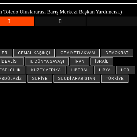
len Toledo Uluslararası Barış Merkezi Başkan Yardımcısı.)
TLER
CEMAL KAŞIKÇI
CEMIYETI AKVAM
DEMOKRAT
İDEALIST
II. DÜNYA SAVAŞI
İRAN
İSRAIL
ESELCILIK
KUZEY AFRIKA
LIBERAL
LIBYA
LOBI
ABDÜLAZIZ
SURIYE
SUUDI ARABISTAN
TÜRKIYE