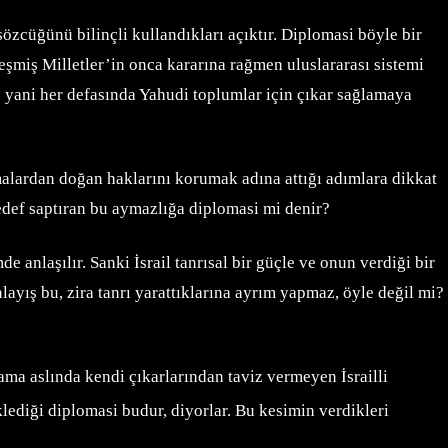
özcüğünü bilinçli kullandıkları açıktır. Diplomasi böyle bir
leşmiş Milletler’in onca kararına rağmen uluslararası sistemi
se yani her defasında Yahudi toplumlar için çıkar sağlamaya
aşmalardan doğan haklarını korumak adına attığı adımlara dikkat
Hedef saptıran bu aymazlığa diplomasi mi denir?
e anlaşılır. Sanki İsrail tanrısal bir güçle ve onun verdiği bir
layış bu, zira tanrı yarattıklarına ayrım yapmaz, öyle değil mi?
n ama aslında kendi çıkarlarından taviz vermeyen İsrailli
lediği diplomasi budur, diyorlar. Bu kesimin verdikleri