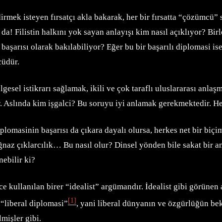
rmek isteyen fırsatçı akla bakarak, her bir fırsatta “çözümcü” s
da! Filistin halkını yok sayan anlayışı kim nasıl açıklıyor? Bir
 başarısı olarak bakılabiliyor? Eğer bu bir başarılı diplomasi i
cüdür.
lgesel istikrarı sağlamak, ikili ve çok taraflı uluslararası anl
lar. Aslında kim işgalci? Bu soruyu iyi anlamak gerekmektedir. 
lomasinin başarısı da çıkara dayalı olursa, herkes net bir biçimd
ağnaz çıklarcılık… Bu nasıl olur? Dinsel yönden bile sakat bir an
ebilir ki?
dece kullanılan birer “idealist” argümandır. İdealist gibi görüne
[1]
 “liberal diplomasi”
, yani liberal dünyanın ve özgürlüğün bek
mişler gibi.