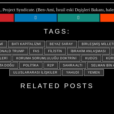
, Project Syndicate. (Ben-Ami, İsrail eski Dışişleri Bakanı, ha
TAGS:
MI
BATI KAPITALIZMI
BEYAZ SARAY
BIRLEŞMIŞ MILLE
ONALD TRUMP
FAS
FILISTIN
İBRAHIM ANLAŞMASI
LERI
KORUMA SORUMLULUĞU DOKTRINI
KUDÜS
KÜR
TA DOĞU
POLITIKA
R2P
SAHRA ALTI
SELMAN BIN 
ULUSLARARASI İLIŞKILER
YAHUDI
YEMEN
RELATED POSTS