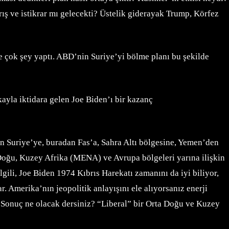
ış ve istikrar mı gelecekti? Üstelik giderayak Trump, Körfez
e çok şey yaptı. ABD’nin Suriye’yi bölme planı bu şekilde
ikayla iktidara gelen Joe Biden’ı bir kazanç
an Suriye’ye, buradan Fas’a, Sahra Altı bölgesine, Yemen’den
 Doğu, Kuzey Afrika (MENA) ve Avrupa bölgeleri yarına ilişkin
gili, Joe Biden 1974 Kıbrıs Harekatı zamanını da iyi biliyor,
r. Amerika’nın jeopolitik anlayışını ele alıyorsanız enerji
r. Sonuç ne olacak dersiniz? “Liberal” bir Orta Doğu ve Kuzey