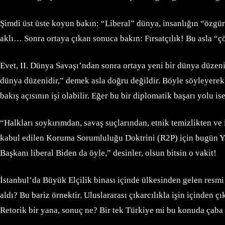
Şimdi üst üste koyun bakın: “Liberal” dünya, insanlığın “özgü
aklı… Sonra ortaya çıkan sonuca bakın: Fırsatçılık! Bu asla “
Evet, II. Dünya Savaşı’ndan sonra ortaya yeni bir dünya düzeni ç
dünya düzenidir,” demek asla doğru değildir. Böyle söyleyerek, 
bakış açısının işi olabilir. Eğer bu bir diplomatik başarı yolu is
“Halkları soykırımdan, savaş suçlarından, etnik temizlikten ve
kabul edilen Koruma Sorumluluğu Doktrini (R2P) için bugün Yah
Başkanı liberal Biden da öyle,” desinler, olsun bitsin o vakit!
İstanbul’da Büyük Elçilik binası içinde ülkesinden gelen resmi
aldı? Bu bariz örnektir. Uluslararası çıkarcılıkla işin içinden
Retorik bir yana, sonuç ne? Bir tek Türkiye mi bu konuda çaba 