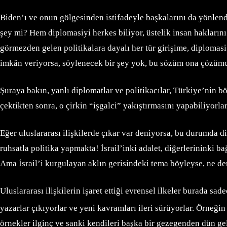
Biden’ı ve onun gölgesinden istifadeyle başkalarını da yönlendi
şey mi? Hem diplomasiyi herkes biliyor, üstelik insan haklarını 
görmezden gelen politikalara dayalı her tür girişime, diplomasi
imkân veriyorsa, söylenecek bir şey yok, bu sözüm ona çözüm
Şuraya bakın, yanlı diplomatlar ve politikacılar, Türkiye’nin bö
çektikten sonra, o çirkin “işgalci” yakıştırmasını yapabiliyor
Eğer uluslararası ilişkilerde çıkar var deniyorsa, bu durumda dip
ruhsatla politika yapmakta! İsrail’inki adalet, diğerlerininki b
Ama İsrail’i kurgulayan aklın gerisindeki tema böyleyse, ne den
Uluslararası ilişkilerin işaret ettiği evrensel ilkeler burada sa
yazarlar çıkıyorlar ve yeni kavramları ileri sürüyorlar. Örneğin
örnekler ilginç ve sanki kendileri başka bir gezegenden dün gel