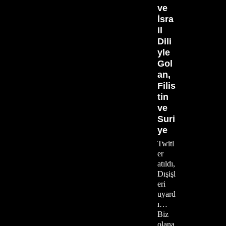
ve
İsra
il
Dili
yle
Gol
an,
Filis
tin
ve
Suri
ye
Twitl
er
atıldı,
Dışişl
eri
uyard
ı…
Biz
olana