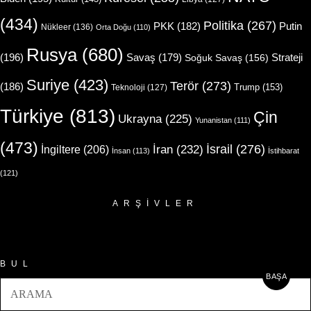
(434)
Politika
(267)
Putin
PKK
(182)
Nükleer
(136)
Orta Doğu
(110)
Rusya
(680)
(196)
Strateji
Savaş
(179)
Soğuk Savaş
(156)
Suriye
(423)
Terör
(273)
(186)
Trump
(153)
Teknoloji
(127)
Türkiye
(813)
Çin
Ukrayna
(225)
Yunanistan
(111)
(473)
İsrail
(276)
İngiltere
(206)
İran
(232)
İnsan
(113)
İstihbarat
(121)
ARŞIVLER
Arşivler
BUL
BAŞA