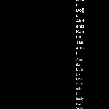
n
Doğ
u
Akd
eniz
Kan
un
Tas
arıs
ı
Amer
ika
Birle
şik
Devl
etleri’
nde
Cum
huriy
etçi
Senat