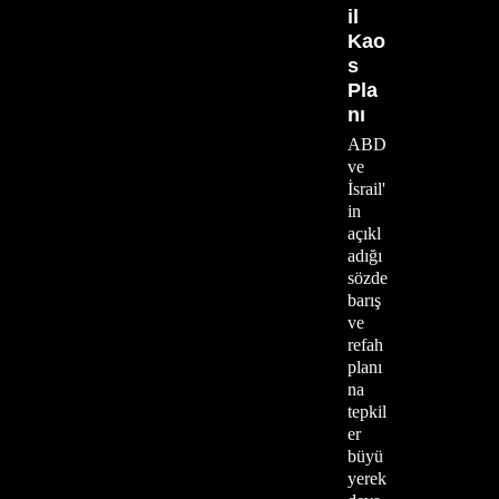
il
Kao
s
Pla
nı
ABD
ve
İsrail'
in
açıkl
adığı
sözde
barış
ve
refah
planı
na
tepkil
er
büyü
yerek