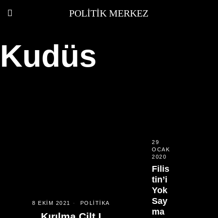
POLITIK MERKEZ
Kudüs
29
OCAK
2020
Filis
tin’i
Yok
Say
8 EKIM 2021
POLITIKA
ma
Kırılma Cilt I