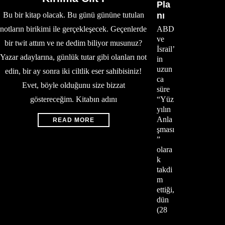
Pla
Bu bir kitap olacak. Bu günü gününe tutulan
nı
notların birikimi ile gerçekleşecek. Geçenlerde
ABD
ve
bir twit attım ve ne dedim biliyor musunuz?
İsrail’
Yazar adaylarına, günlük tutar gibi olanları not
in
uzun
edin, bir ay sonra iki ciltlik eser sahibisiniz!
ca
Evet, böyle olduğunu size bizzat
süre
göstereceğim. Kitabın adını
“Yüz
yılın
Anla
READ MORE
şması
”
olara
k
takdi
m
ettiği,
dün
(28