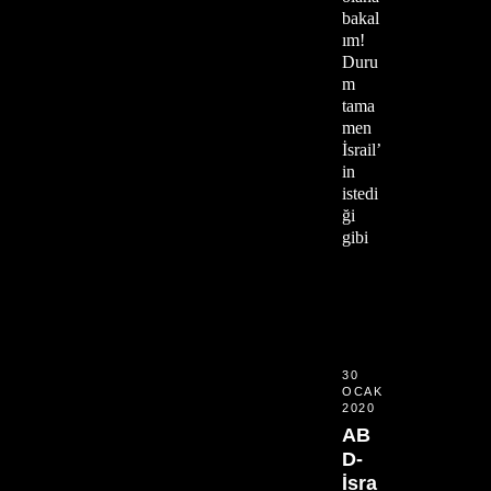
bakal
ım!
Duru
m
tama
men
İsrail’
in
istedi
ği
gibi
30
OCAK
2020
AB
D-
İsra