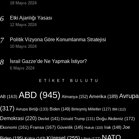
18 Mayıs 2024
Etki Ajanlığı Yasası
12 Mayıs 2024
Politik Vizyona Göre Konumlanma Stratejisi
10 Mayıs 2024
İsrail Gazze’de Ne Yapmak İstiyor?
6 Mayıs 2024
ETIKET BULUTU
ABD
(945)
Avrupa
Amerika
(189)
AB
(163)
Almanya
(152)
(317)
Biden
(149)
Avrupa Birliği
(133)
Birleşmiş Milletler
(127)
BM
(112)
Demokrasi
(220)
Doğu Akdeniz
(172)
Devlet
(141)
Donald Trump
(131)
Joe
Ekonomi
(161)
Fransa
(167)
Güvenlik
(145)
Irak
(148)
Hukuk
(110)
NATO
Küresel
(255)
Biden
(195)
Kültür
(143)
Libya
(127)