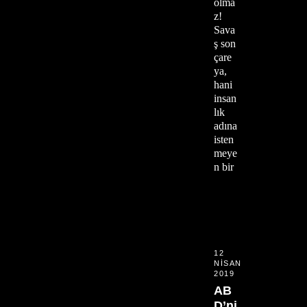
olma
z!
Sava
ş son
çare
ya,
hani
insan
lık
adına
isten
meye
n bir
12
NISAN
2019
AB
D’ni