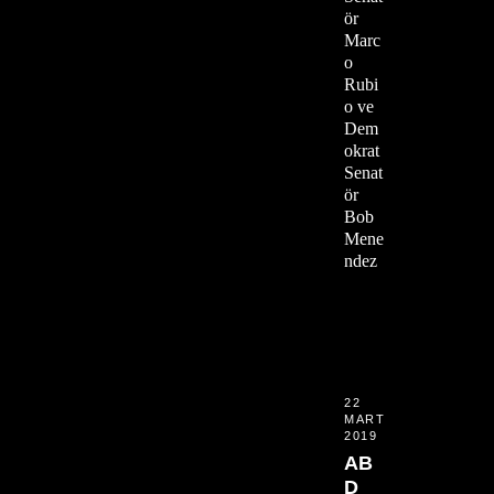
ör
Marc
o
Rubi
o ve
Dem
okrat
Senat
ör
Bob
Mene
ndez
22
MART
2019
AB
D