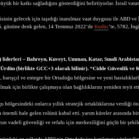
büyük bir katkı sağladığını gösterdiğini belirtiyorlar. İsrail v
sinin gelecek için taşıdığı inanılmaz vaat duygusu ile ABD ve İs
 15. gününe denk gelen, 14 Temmuz 2022’de
Kudüs
’te, 5782, İng
 liderleri – Bahreyn, Kuveyt, Umman, Katar, Suudi Arabistan
. Ürdün (birlikte GCC+3 olarak bilinir). “Cidde Güvenlik ve 
, barışçıl ve entegre bir Ortadoğu bölgesine ve yeni hastalıkla
lmak için birlikte çalışmaya olan bağlılıklarını yeniden teyit ett
 bölgesindeki onlarca yıllık stratejik ortaklıklarına verdiği 
 önemli hale gelen rolünü kabul etti. yarım küreler arasında bir
 vadeli güvenliği ve refahı için merkeziliğini güçlü bir şekilde