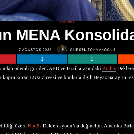
POLITIKA
’ın MENA Konsolid
7 AĞUSTOS 2022
GÜRSEL TOKMAKOĞLU
sından önemli görülen, ABD ve İsrail arasındaki
Kudüs
Dekleras
köprü kuran I2U2 zirvesi ve bunlarla ilgili Beyaz Saray’ın resm
dildiği üzere
Kudüs
Deklerasyonu’na değinelim. Amerika Birleşi