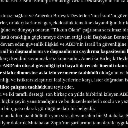
ğıdaki ABD-İsrail Stratejik Ortaklığı Ortak Deklarasyonu’nu kabu
ırılmaz bağları ve Amerika Birleşik Devletleri’nin İsrail’in güv
rler, ortak çıkarlar ve gerçek dostluk temeline dayandığını bir k
üne ve dünyayı onaran “Tikkun Olam” çağrısına sarsılmaz bir bağ
anüstü ortaklığın güçlenmeye devam ettiği eski Başbakan Bennett’
r devam eden güvenlik ilişkisi ve ABD’nin İsrail’in güvenliğine
İsrail’in düşmanlarını ve düşmanlarını caydırma kapasitesin
rşı kendini savunmak söz konusudur. Amerika Birleşik Devletle
da
ABD’nin ulusal güvenliği için hayati derecede önemli olan s
r silah edinmesine asla izin vermeme taahhüdü
olduğunu ve b
ğı ve istikrarsızlaştırıcı faaliyetlerine karşı, ister doğrudan i
rlikte çalışma taahhü
dünü teyit eder.
ı ve iki taraflı desteği, son birkaç on yılda birbirini izleyen 
içbir şeyin yansıtmadığını ve bu düzenlemelerin sözlü ve yazılı
ın bir çıpası olarak gördüğüne dair bir belgedir.
 olan kalıcı taahhüdünün yanı sıra, devam eden bir Mutabakat Mu
lyar dolarlık Mutabakat Zaptı’nın şartlarının tam olarak uygul