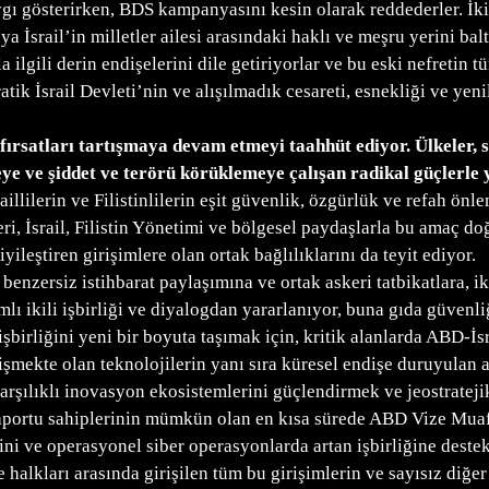
ı gösterirken, BDS kampanyasını kesin olarak reddederler. İki
İsrail’in milletler ailesi arasındaki haklı ve meşru yerini balt
 ilgili derin endişelerini dile getiriyorlar ve bu eski nefretin 
atik İsrail Devleti’nin ve alışılmadık cesareti, esnekliği ve ye
ve fırsatları tartışmaya devam etmeyi taahhüt ediyor. Ülkeler, 
ye ve şiddet ve terörü körüklemeye çalışan radikal güçlerle y
illilerin ve Filistinlilerin eşit güvenlik, özgürlük ve refah ön
ri, İsrail, Filistin Yönetimi ve bölgesel paydaşlarla bu amaç doğ
yileştiren girişimlere olan ortak bağlılıklarını da teyit ediyor.
 benzersiz istihbarat paylaşımına ve ortak askeri tatbikatlara, i
lı ikili işbirliği ve diyalogdan yararlanıyor, buna gıda güvenliğ
şbirliğini yeni bir boyuta taşımak için, kritik alanlarda ABD-İsr
işmekte olan teknolojilerin yanı sıra küresel endişe duruyulan a
karşılıklı inovasyon ekosistemlerini güçlendirmek ve jeostrateji
pasaportu sahiplerinin mümkün olan en kısa sürede ABD Vize Mua
i ve operasyonel siber operasyonlarda artan işbirliğine destekl
 halkları arasında girişilen tüm bu girişimlerin ve sayısız diğe