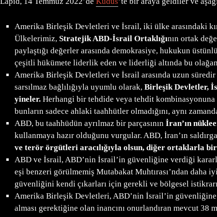
Lapid, 14 Temmuz 2022’de
Kudüs
’te bir araya geldiler ve aşa
Amerika Birleşik Devletleri ve İsrail, iki ülke arasındaki k
Ülkelerimiz,
Stratejik ABD-İsrail Ortaklığı
nın ortak değe
paylaştığı değerler arasında demokrasiye, hukukun üstünlüğ
çeşitli hükümete liderlik eden ve liderliği altında bu olağ
Amerika Birleşik Devletleri ve İsrail arasında uzun süredi
sarsılmaz bağlılığıyla uyumlu olarak,
Birleşik Devletler, 
yineler.
Herhangi bir tehdide veya tehdit kombinasyonuna ka
bunların sadece ahlaki taahhütler olmadığını, aynı zaman
ABD, bu taahhüdün ayrılmaz bir parçasının
İran’ın nüklee
kullanmaya hazır olduğunu vurgular. ABD, İran’ın saldırganlı
ve terör örgütleri aracılığıyla olsun, diğer ortaklarla bi
ABD ve İsrail, ABD’nin İsrail’in güvenliğine verdiği kararl
eşi benzeri görülmemiş Mutabakat Muhtırası’ndan daha iyi h
güvenliğini kendi çıkarları için gerekli ve bölgesel istikrar
Amerika Birleşik Devletleri, ABD’nin İsrail’in güvenliğine
alması gerektiğine olan inancını onurlandıran mevcut 38 mi