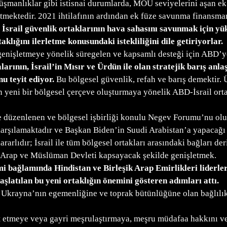
anlıklar gibi istisnai durumlarda, MOU seviyelerini aşan ek 
 etmektedir. 2021 ihtilafının ardından ek füze savunma finansm
 İsrail güvenlik ortaklarının hava sahasını savunmak için yük
klığını ilerletme konusundaki istekliliğini dile getiriyorlar.
genişletmeye yönelik süregelen ve kapsamlı desteği için ABD’ye
arının, İsrail’in Mısır ve Ürdün ile olan stratejik barış anl
u teyit ediyor.
Bu bölgesel güvenlik, refah ve barış demektir. Ü
en yeni bir bölgesel çerçeve oluşturmaya yönelik ABD-İsrail ort
düzenlenen ve bölgesel işbirliği konulu Negev Forumu’nu oluş
arşılamaktadır ve Başkan Biden’in Suudi Arabistan’a yapacağı 
rlıdır; İsrail ile tüm bölgesel ortakları arasındaki bağları de
a Arap ve Müslüman Devleti kapsayacak şekilde genişletmek.
mi bağlamında Hindistan ve Birleşik Arap Emirlikleri liderleri
şlatılan bu yeni ortaklığın önemini gösteren adımları attı.
 Ukrayna’nın egemenliğine ve toprak bütünlüğüne olan bağlılıkl
ykot etmeye veya gayri meşrulaştırmaya, meşru müdafaa hakkını 