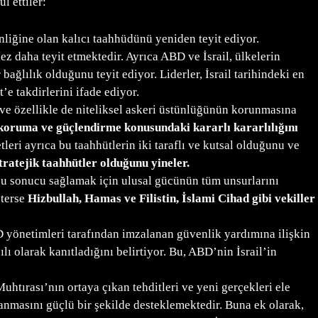
l ettiler:
enliğine olan kalıcı taahhüdünü yeniden teyit ediyor.
ez daha teyit etmektedir. Ayrıca ABD ve İsrail, ülkelerin
lılık olduğunu teyit ediyor. Liderler, İsrail tarihindeki en
e takdirlerini ifade ediyor.
 ve özellikle de niteliksel askeri üstünlüğünün korunmasına
i koruma ve güçlendirme konusundaki kararlı kararlılığını
ri ayrıca bu taahhütlerin iki taraflı ve kutsal olduğunu ve
tratejik taahhütler olduğunu yineler.
u sonucu sağlamak için ulusal gücünün tüm unsurlarını
sterse
Hizbullah, Hamas ve Filistin, İslami Cihad gibi vekiller
ABD yönetimleri tarafından imzalanan güvenlik yardımına ilişkin
 olarak kanıtladığını belirtiyor. Bu, ABD’nin İsrail’in
htırası’nın ortaya çıkan tehditleri ve yeni gerçekleri ele
anmasını güçlü bir şekilde desteklemektedir. Buna ek olarak,