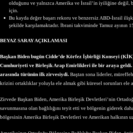
olduğunu ve yalnızca Amerika ve İsrail’in iyiliğine değil, 
için.
Bu kayda değer başarı rekoru ve benzersiz ABD-İsrail ilişki
şekilde karşılamaktadır. İbrani takviminde Tamuz ayının
BEYAZ SARAY AÇIKLAMASI
Başkan Biden bugün Cidde’de Körfez İşbirliği Konseyi (KİK)
Cumhuriyeti ve Birleşik Arap Emirlikleri ile bir araya geldi
arasında türünün ilk zirvesiydi.
Baştan sona liderler, müreffeh
krizini ortaklıklar yoluyla ele almak gibi küresel sorunları ele a
Zirvede Başkan Biden, Amerika Birleşik Devletleri’nin Ortadoğu
savunmasına olan bağlılığını teyit etti ve bölgenin giderek daha
bölgesinin Amerika Birleşik Devletleri ve Amerikan halkının uzun