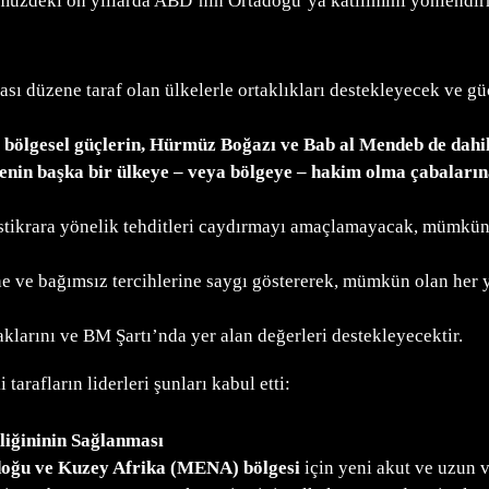
zdeki on yıllarda ABD’nin Ortadoğu’ya katılımını yönlendirmek 
rası düzene taraf olan ülkelerle ortaklıkları destekleyecek ve gü
ya bölgesel güçlerin, Hürmüz Boğazı ve Bab al Mendeb de dah
kenin başka bir ülkeye – veya bölgeye – hakim olma çabaların
stikrara yönelik tehditleri caydırmayı amaçlamayacak, mümkün 
ne ve bağımsız tercihlerine saygı göstererek, mümkün olan her 
klarını ve BM Şartı’nda yer alan değerleri destekleyecektir.
rafların liderleri şunları kabul etti:
iğininin Sağlanması
adoğu ve Kuzey Afrika (MENA) bölgesi
için yeni akut ve uzun v