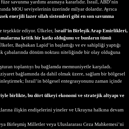
füze savunma yardımı aramaya kararlıdır. İsrail, ABD’nin
anında MOU seviyelerinin üzerinde milyar dolardır. Ayrıca
sek enerjili lazer silah sistemleri gibi en son savunma
 teşekkür ediyor. Ülkeler, İ
srail’in Birleşik Arap Emirlikleri,
aşmalarına kritik bir katkı olduğunu ve bunların tümü
lkeler, Başbakan Lapid’in başlattığı ve ev sahipliği yaptığı
ak çabalarında dönüm noktası niteliğinde bir olay olduğuna
turan toplantıyı bu bağlamda memnuniyetle karşıladı.
ziyaret bağlamında da dahil olmak üzere, sağlam bir bölgesel
rinleştirmek; İsrail’in bölgesel entegrasyonunu zaman içinde
yle birlikte, bu dört ülkeyi ekonomi ve stratejik altyapı ve
arına ilişkin endişelerini yineler ve Ukrayna halkına devam
veya Birleşmiş Milletler veya Uluslararası Ceza Mahkemesi’ni