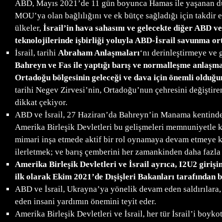
ABD, Mayıs 2021’de 11 gün boyunca Hamas ile yaşanan düşm
MOU’ya olan bağlılığını ve ek bütçe sağladığı için takdir
ülkeler,
İsrail’in hava sahasını ve gelecekte diğer ABD ve
teknolojilerinde işbirliği yoluyla ABD-İsrail savunma orta
İsrail, tarihi
Abraham Anlaşmaları
‘nı derinleştirmeye ve 
Bahreyn ve Fas ile yaptığı barış ve normalleşme anlaşmal
Ortadoğu bölgesinin geleceği ve dava için önemli olduğun
tarihi Negev Zirvesi’nin, Ortadoğu’nun çehresini değiştir
dikkat çekiyor.
ABD ve İsrail, 27 Haziran’da Bahreyn’in Manama kentinde 
Amerika Birleşik Devletleri bu gelişmeleri memnuniyetle k
mimari inşa etmede aktif bir rol oynamaya devam etmeye kara
ilerletmek; ve barış çemberini her zamankinden daha fazl
Amerika Birleşik Devletleri ve İsrail ayrıca, I2U2 girişi
ilk olarak Ekim 2021’de Dışişleri Bakanları tarafından ba
ABD ve İsrail, Ukrayna’ya yönelik devam eden saldırılara,
eden insani yardımın önemini teyit eder.
Amerika Birleşik Devletleri ve İsrail, her tür İsrail’i bo