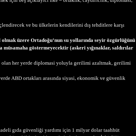
için beş açıklayıcı ilke – ortaklık, caydırıcılık, diplomasi,
çlendirecek ve bu ülkelerin kendilerini dış tehditlere karşı
il olmak üzere Ortadoğu’nun su yollarında seyir özgürlüğünü
a müsamaha göstermeyecektir (askeri yığınaklar, saldırılar
olan her yerde diplomasi yoluyla gerilimi azaltmak, gerilimi
yerde ABD ortakları arasında siyasi, ekonomik ve güvenlik
adeli gıda güvenliği yardımı için 1 milyar dolar taahhüt