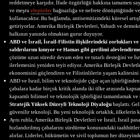
reddetmeye karşıdır. İfade özgürlüğü hakkına tamamen sayg
ve meşru
eleştiriler
bağnazlığa ve nefrete dönüştüğünde veya 
kullanacaktır. Bu bağlamda, antisemitizmdeki küresel artışla
getiriyorlar. Amerika Birleşik Devletleri, Yahudi ve demokr
halkının yanında olmaktan gurur duyuyor.
ABD ve İsrail, İsrail-Filistin ilişkilerindeki zorlukları 
saldırılarını kınıyor ve Hamas gibi gerilimi alevlendirme
çözüme uzun süredir devam eden ve tutarlı desteğini ve İsra
ilerlemesini yeniden teyit ediyor. Amerika Birleşik Devletle
ekonomisini güçlendiren ve Filistinlilerin yaşam kalitesini i
ABD ve İsrail, bilim ve teknolojide çığır açan işbirliğinden
çabalara kadar birçok kritik alanda iki ülke arasında kapsam
kapsamlı bilimsel ve teknolojik işbirliğini tamamlamak ve i
Stratejik Yüksek Düzeyli Teknoloji Diyaloğu
başlattı. Gel
güvenilir teknoloji. Bu yeni teknolojik ortaklık, ülkelerin 
Aynı ruhla, Amerika Birleşik Devletleri ve İsrail, İsrail 
hızlandırılmış çabalarını sürdürme konusundaki taahhütlerin
alırlar. Liderler, hükümetin ve sivil toplumun her düzeyinde