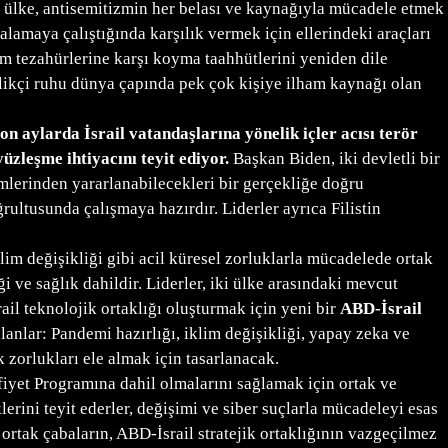
 ülke, antisemitizmin her belası ve kaynağıyla mücadele etmek
alamaya çalıştığında karşılık vermek için ellerindeki araçları
tüm tezahürlerine karşı koyma taahhütlerini yeniden dile
nilikçi ruhu dünya çapında pek çok kişiye ilham kaynağı olan
son aylarda İsrail vatandaşlarına yönelik içler acısı terör
üzleşme ihtiyacını teyit ediyor.
Başkan Biden, iki devletli bir
lemlerinden yararlanabilecekleri bir gerçekliğe doğru
rultusunda çalışmaya hazırdır. Liderler ayrıca Filistin
klim değişikliği gibi acil küresel zorluklarla mücadelede ortak
i ve sağlık dahildir. Liderler, iki ülke arasındaki mevcut
ail teknolojik ortaklığı oluşturmak için yeni bir
ABD-İsrail
lanlar: Pandemi hazırlığı, iklim değişikliği, yapay zeka ve
k zorlukları ele almak için tasarlanacak.
fiyet Programına dahil olmalarını sağlamak için ortak ve
erini teyit ederler, değişimi ve siber suçlarla mücadeleyi esas
r ortak çabaların, ABD-İsrail stratejik ortaklığının vazgeçilmez