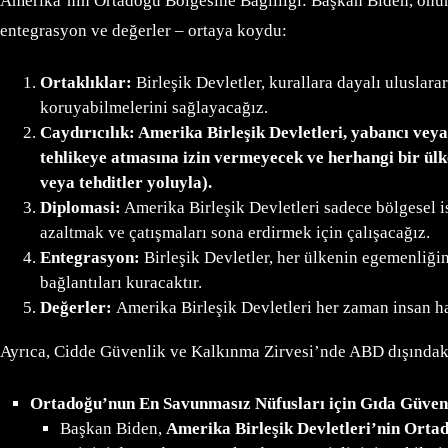
Amerika’nın Ortadoğu Bölgesine Bağlılığı: Başkan Biden, önümü
entegrasyon ve değerler – ortaya koydu:
Ortaklıklar:
Birleşik Devletler, kurallara dayalı uluslara
koruyabilmelerini sağlayacağız.
Caydırıcılık: Amerika Birleşik Devletleri, yabancı ve
tehlikeye atmasına izin vermeyecek ve herhangi bir ül
veya tehditler yoluyla).
Diplomasi:
Amerika Birleşik Devletleri sadece bölgesel i
azaltmak ve çatışmaları sona erdirmek için çalışacağız.
Entegrasyon:
Birleşik Devletler, her ülkenin egemenliği
bağlantıları kuracaktır.
Değerler:
Amerika Birleşik Devletleri her zaman insan ha
Ayrıca, Cidde Güvenlik ve Kalkınma Zirvesi’nde ABD dışındaki ta
Ortadoğu’nun En Savunmasız Nüfusları için Gıda Güvenl
Başkan Biden,
Amerika Birleşik Devletleri’nin Ort