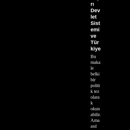
rı
Dev
let
Sist
emi
ve
Tür
kiye
Bu
maka
le
belki
bir
politi
k tez
olara
k
okun
abilir.
Ama
asıl