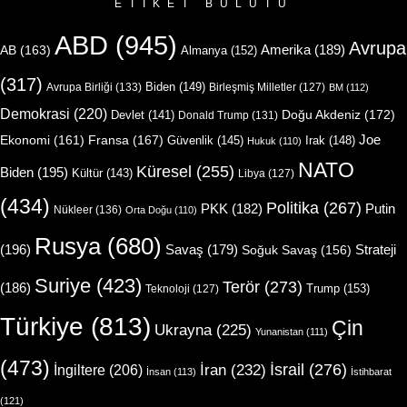
ETIKET BULUTU
ABD
(945)
Avrupa
Amerika
(189)
AB
(163)
Almanya
(152)
(317)
Biden
(149)
Avrupa Birliği
(133)
Birleşmiş Milletler
(127)
BM
(112)
Demokrasi
(220)
Doğu Akdeniz
(172)
Devlet
(141)
Donald Trump
(131)
Joe
Ekonomi
(161)
Fransa
(167)
Güvenlik
(145)
Irak
(148)
Hukuk
(110)
NATO
Küresel
(255)
Biden
(195)
Kültür
(143)
Libya
(127)
(434)
Politika
(267)
Putin
PKK
(182)
Nükleer
(136)
Orta Doğu
(110)
Rusya
(680)
(196)
Strateji
Savaş
(179)
Soğuk Savaş
(156)
Suriye
(423)
Terör
(273)
(186)
Trump
(153)
Teknoloji
(127)
Türkiye
(813)
Çin
Ukrayna
(225)
Yunanistan
(111)
(473)
İsrail
(276)
İngiltere
(206)
İran
(232)
İnsan
(113)
İstihbarat
(121)