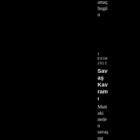
amaç
bugü
n
1
EKIM
2013
Sav
aş
Kav
ram
ı
Mutt
aki
nede
n
savaş
sın