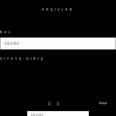
ARŞIVLER
Arşivler
BUL
SITEYE GIRIŞ
BAŞA