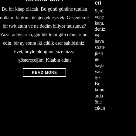
eri
Bu bir kitap olacak. Bu günü gününe tutulan
Serü
vene
notların birikimi ile gerçekleşecek. Geçenlerde
kara,
bir twit attım ve ne dedim biliyor musunuz?
deniz
Yazar adaylarına, günlük tutar gibi olanları not
ve
hava
edin, bir ay sonra iki ciltlik eser sahibisiniz!
strate
Evet, böyle olduğunu size bizzat
jileri
ile
göstereceğim. Kitabın adını
başla
yaca
READ MORE
ğız.
Bu
konul
arda
öne
çıkan