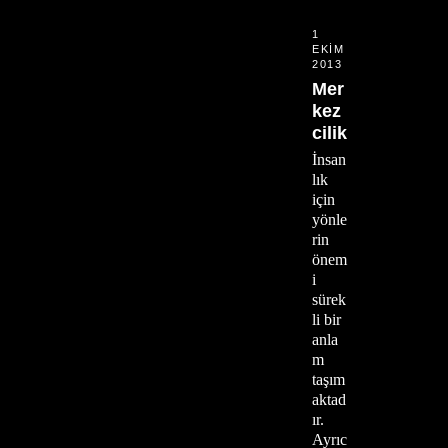
1
EKIM
2013
Mer
kez
cilik
İnsan
lık
için
yönle
rin
önem
i
sürek
li bir
anla
m
taşım
aktad
ır.
Ayrıc