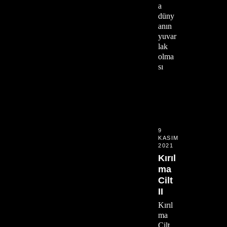
a
düny
anın
yuvar
lak
olma
sı
9
KASIM
2021
Kırıl
ma
Cilt
II
Kırıl
ma
Cilt