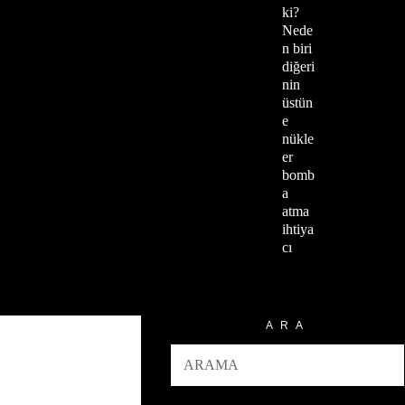
ki?
Nede
n biri
diğeri
nin
üstün
e
nükle
er
bomb
a
atma
ihtiya
cı
ARA