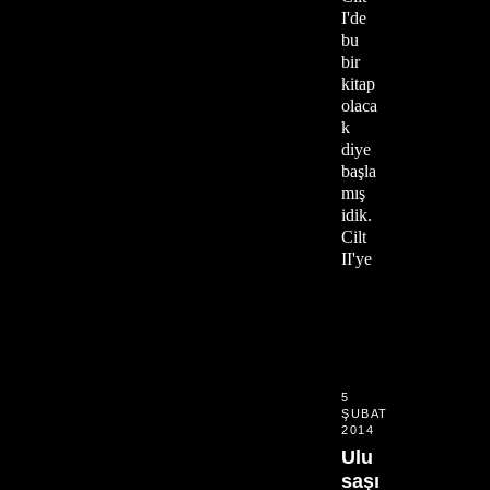
I'de
bu
bir
kitap
olaca
k
diye
başla
mış
idik.
Cilt
II'ye
5
ŞUBAT
2014
Ulu
saşı