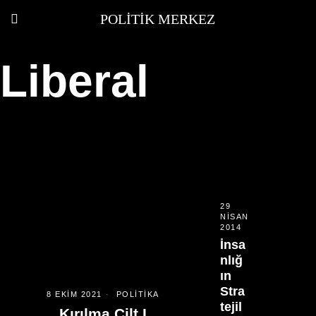
POLITIK MERKEZ
Liberal
29
NISAN
2014
İnsa
nlığ
ın
Stra
8 EKIM 2021
POLITIKA
tejil
Kırılma Cilt I