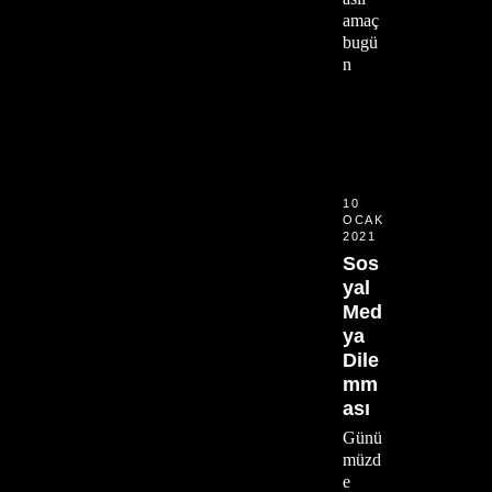
amaç
bugü
n
10
OCAK
2021
Sos
yal
Med
ya
Dile
mm
ası
Günü
müzd
e