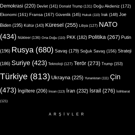
Demokrasi
(220)
Doğu Akdeniz
(172)
Devlet
(141)
Donald Trump
(131)
Joe
Ekonomi
(161)
Fransa
(167)
Güvenlik
(145)
Irak
(148)
Hukuk
(110)
NATO
Küresel
(255)
Biden
(195)
Kültür
(143)
Libya
(127)
(434)
Politika
(267)
Putin
PKK
(182)
Nükleer
(136)
Orta Doğu
(110)
Rusya
(680)
(196)
Strateji
Savaş
(179)
Soğuk Savaş
(156)
Suriye
(423)
Terör
(273)
(186)
Trump
(153)
Teknoloji
(127)
Türkiye
(813)
Çin
Ukrayna
(225)
Yunanistan
(111)
(473)
İsrail
(276)
İngiltere
(206)
İran
(232)
İnsan
(113)
İstihbarat
(121)
ARŞIVLER
Arşivler