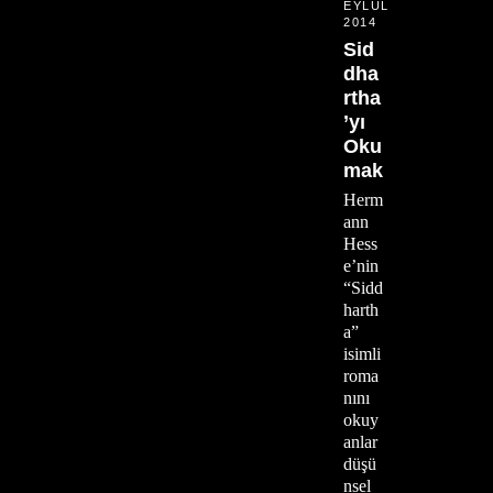
EYLÜL
2014
Sid
dha
rtha
’yı
Oku
mak
Herm
ann
Hess
e’nin
“Sidd
harth
a”
isimli
roma
nını
okuy
anlar
düşü
nsel