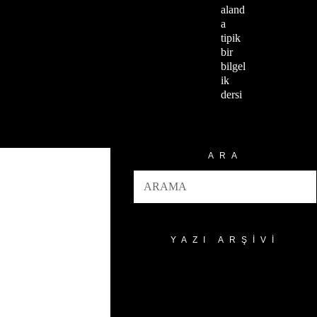
aland
a
tipik
bir
bilgel
ik
dersi
ARA
YAZI ARŞIVI
Yazı
Arşivi