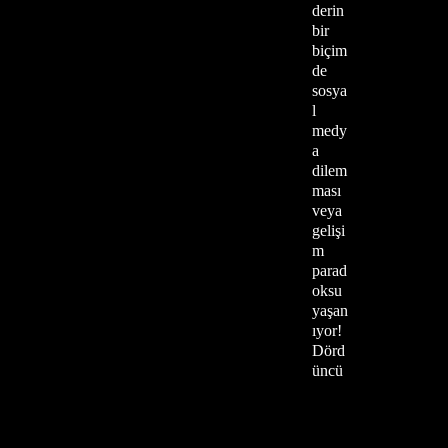
derin
bir
biçim
de
sosya
l
medy
a
dilem
ması
veya
gelişi
m
parad
oksu
yaşan
ıyor!
Dörd
üncü