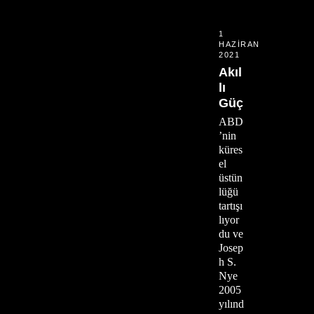
1
HAZIRAN
2021
Akıl
lı
Güç
ABD
’nin
küres
el
üstün
lüğü
tartışı
lıyor
du ve
Josep
h S.
Nye
2005
yılınd