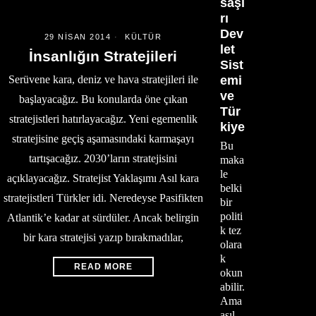
saşı
rı
Dev
29 NISAN 2014
KÜLTÜR
let
İnsanlığın Stratejileri
Sist
Serüvene kara, deniz ve hava stratejileri ile
emi
ve
başlayacağız. Bu konularda öne çıkan
Tür
stratejistleri hatırlayacağız. Yeni egemenlik
kiye
stratejisine geçiş aşamasındaki karmaşayı
Bu
tartışacağız. 2030’ların stratejisini
maka
le
açıklayacağız. Stratejist Yaklaşımı Asıl kara
belki
stratejistleri Türkler idi. Neredeyse Pasifikten
bir
politi
Atlantik’e kadar at sürdüler. Ancak belirgin
k tez
bir kara stratejisi yazıp bırakmadılar,
olara
k
READ MORE
okun
abilir.
Ama
asıl