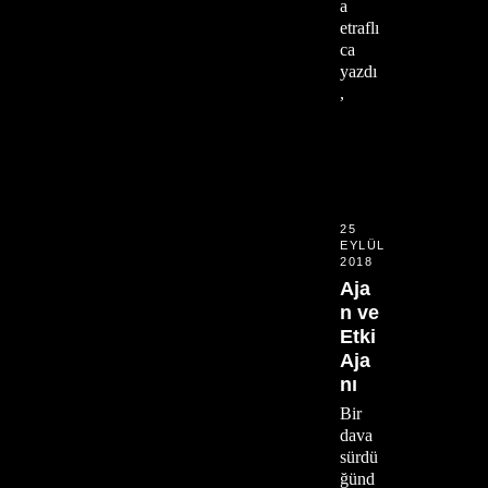
a
etraflı
ca
yazdı
,
25
EYLÜL
2018
Aja
n ve
Etki
Aja
nı
Bir
dava
sürdü
ğünd