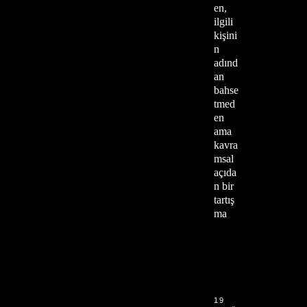
en,
ilgili
kişini
n
adınd
an
bahse
tmed
en
ama
kavra
msal
açıda
n bir
tartış
ma
19