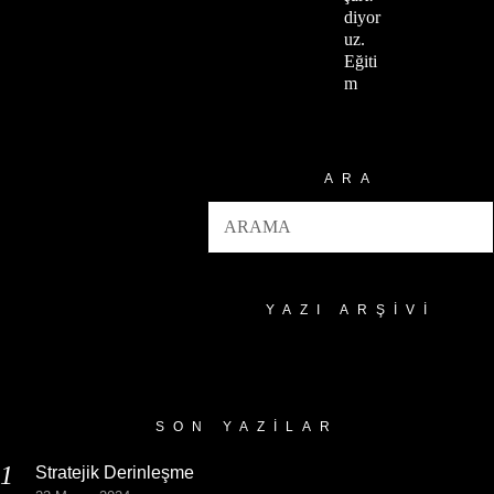
diyor
uz.
Eğiti
m
ARA
YAZI ARŞIVI
Yazı
Arşivi
SON YAZILAR
Stratejik Derinleşme