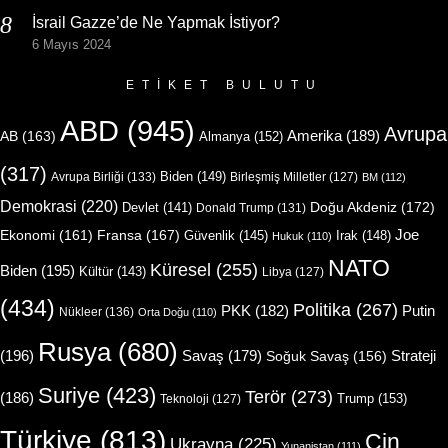
İsrail Gazze’de Ne Yapmak İstiyor?
6 Mayıs 2024
ETIKET BULUTU
ABD
(945)
Avrupa
Amerika
(189)
AB
(163)
Almanya
(152)
(317)
Biden
(149)
Avrupa Birliği
(133)
Birleşmiş Milletler
(127)
BM
(112)
Demokrasi
(220)
Doğu Akdeniz
(172)
Devlet
(141)
Donald Trump
(131)
Joe
Ekonomi
(161)
Fransa
(167)
Güvenlik
(145)
Irak
(148)
Hukuk
(110)
NATO
Küresel
(255)
Biden
(195)
Kültür
(143)
Libya
(127)
(434)
Politika
(267)
Putin
PKK
(182)
Nükleer
(136)
Orta Doğu
(110)
Rusya
(680)
(196)
Strateji
Savaş
(179)
Soğuk Savaş
(156)
Suriye
(423)
Terör
(273)
(186)
Trump
(153)
Teknoloji
(127)
Türkiye
(813)
Çin
Ukrayna
(225)
Yunanistan
(111)