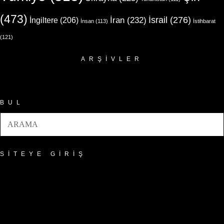
(473)
İsrail
(276)
İngiltere
(206)
İran
(232)
İnsan
(113)
İstihbarat
(121)
ARŞIVLER
Arşivler
BUL
SITEYE GIRIŞ