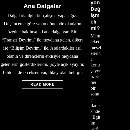
yon
Ana Dalgalar
Değ
işm
Dalgalarla ilgili bir çalışma yapacağız.
eli
Düşünceme göre yakın dönemde olanların
mi?
özetine bakılırsa iki ana dalga var. Biri
Mem
“Fransız Devrimi” ile meydana gelen, diğeri
leket
mesel
ise “Bilişim Devrimi” ile. Aralardakiler asıl
elerin
olanın ve dirençlerin etkisiyle meydana
i
gelenlerin gösterdikleridir. Şöyle açıklayayım:
konu
şuyor
Tablo-1’de iki eksen var, dikey olan belirgin
uz ve
her
READ MORE
bir
sonu
ç
ifade
sinde
“Eğit
im
şart!”