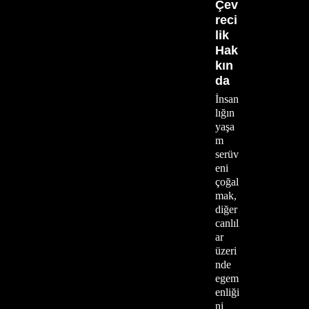
Çev
reci
lik
Hak
kın
da
İnsan
lığın
yaşa
m
serüv
eni
çoğal
mak,
diğer
canlıl
ar
üzeri
nde
egem
enliği
ni