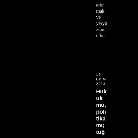
artır
mak
ve
yeryü
zünü
n her
19
EKIM
2013
Huk
uk
mu,
poli
tika
mı;
tuğ