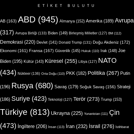
ETIKET BULUTU
ABD
(945)
Avrupa
Amerika
(189)
AB
(163)
Almanya
(152)
(317)
Biden
(149)
Avrupa Birliği
(133)
Birleşmiş Milletler
(127)
BM
(112)
Demokrasi
(220)
Doğu Akdeniz
(172)
Devlet
(141)
Donald Trump
(131)
Joe
Ekonomi
(161)
Fransa
(167)
Güvenlik
(145)
Irak
(148)
Hukuk
(110)
NATO
Küresel
(255)
Biden
(195)
Kültür
(143)
Libya
(127)
(434)
Politika
(267)
Putin
PKK
(182)
Nükleer
(136)
Orta Doğu
(110)
Rusya
(680)
(196)
Strateji
Savaş
(179)
Soğuk Savaş
(156)
Suriye
(423)
Terör
(273)
(186)
Trump
(153)
Teknoloji
(127)
Türkiye
(813)
Çin
Ukrayna
(225)
Yunanistan
(111)
(473)
İsrail
(276)
İngiltere
(206)
İran
(232)
İnsan
(113)
İstihbarat