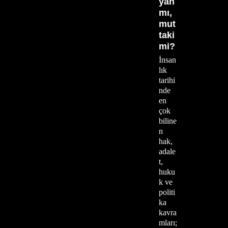
yan
mı,
mut
taki
mi?
İnsan
lık
tarihi
nde
en
çok
biline
n
hak,
adale
t,
huku
k ve
politi
ka
kavra
mları;