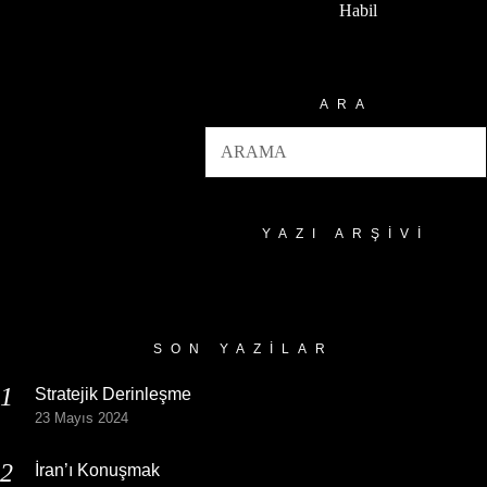
Habil
ARA
YAZI ARŞIVI
Yazı
Arşivi
SON YAZILAR
Stratejik Derinleşme
23 Mayıs 2024
İran’ı Konuşmak