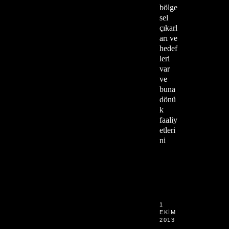
bölge
sel
çıkarl
arı ve
hedef
leri
var
ve
buna
dönü
k
faaliy
etleri
ni
1
EKIM
2013