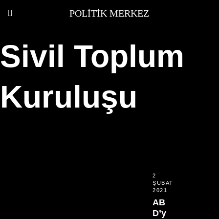
POLITIK MERKEZ
Sivil Toplum
Kuruluşu
2
ŞUBAT
2021
AB
D’y