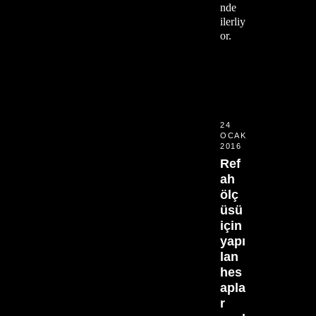
nde
ilerliy
or.
24
OCAK
2016
Ref
ah
ölç
üsü
için
yapı
lan
hes
apla
r