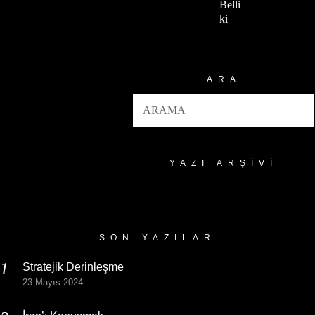
Belli
ki
ARA
YAZI ARŞIVI
Yazı
Arşivi
SON YAZILAR
Stratejik Derinleşme
23 Mayıs 2024