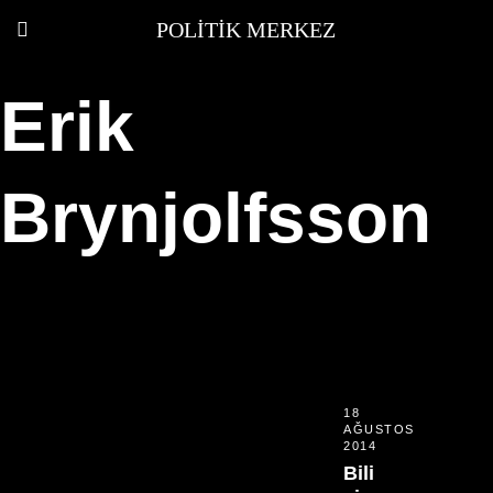
POLITIK MERKEZ
Erik
Brynjolfsson
18
AĞUSTOS
2014
Bili