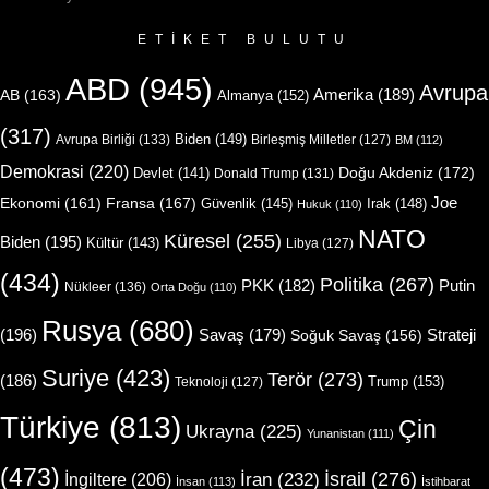
ETIKET BULUTU
ABD
(945)
Avrupa
Amerika
(189)
AB
(163)
Almanya
(152)
(317)
Biden
(149)
Avrupa Birliği
(133)
Birleşmiş Milletler
(127)
BM
(112)
Demokrasi
(220)
Doğu Akdeniz
(172)
Devlet
(141)
Donald Trump
(131)
Joe
Ekonomi
(161)
Fransa
(167)
Güvenlik
(145)
Irak
(148)
Hukuk
(110)
NATO
Küresel
(255)
Biden
(195)
Kültür
(143)
Libya
(127)
(434)
Politika
(267)
Putin
PKK
(182)
Nükleer
(136)
Orta Doğu
(110)
Rusya
(680)
(196)
Strateji
Savaş
(179)
Soğuk Savaş
(156)
Suriye
(423)
Terör
(273)
(186)
Trump
(153)
Teknoloji
(127)
Türkiye
(813)
Çin
Ukrayna
(225)
Yunanistan
(111)
(473)
İsrail
(276)
İngiltere
(206)
İran
(232)
İnsan
(113)
İstihbarat