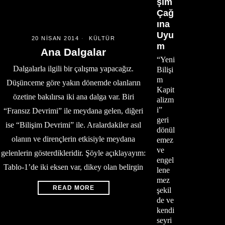
şim
Çağ
ına
Uyu
20 NISAN 2014
KÜLTÜR
m
Ana Dalgalar
“Yeni
Dalgalarla ilgili bir çalışma yapacağız.
Bilişi
m
Düşünceme göre yakın dönemde olanların
Kapit
özetine bakılırsa iki ana dalga var. Biri
alizm
i”
“Fransız Devrimi” ile meydana gelen, diğeri
geri
ise “Bilişim Devrimi” ile. Aralardakiler asıl
dönül
olanın ve dirençlerin etkisiyle meydana
emez
ve
gelenlerin gösterdikleridir. Şöyle açıklayayım:
engel
Tablo-1’de iki eksen var, dikey olan belirgin
lene
mez
READ MORE
şekil
de ve
kendi
seyri