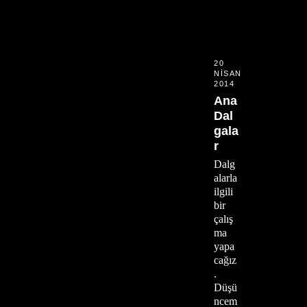
20
NISAN
2014
Ana
Dal
gala
r
Dalg
alarla
ilgili
bir
çalış
ma
yapa
cağız
.
Düşü
ncem