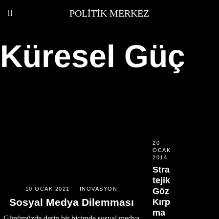
POLITIK MERKEZ
Küresel Güç
20
OCAK
2014
Stra
tejik
10 OCAK 2021
İNOVASYON
Göz
Sosyal Medya Dilemması
Kırp
ma
Günümüzde derin bir biçimde sosyal medya