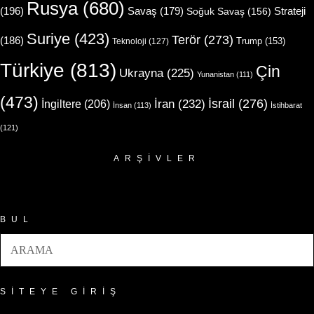
Rusya
(680)
(196)
Strateji
Savaş
(179)
Soğuk Savaş
(156)
Suriye
(423)
Terör
(273)
(186)
Trump
(153)
Teknoloji
(127)
Türkiye
(813)
Çin
Ukrayna
(225)
Yunanistan
(111)
(473)
İsrail
(276)
İngiltere
(206)
İran
(232)
İnsan
(113)
İstihbarat
(121)
ARŞIVLER
Arşivler
BUL
SITEYE GIRIŞ