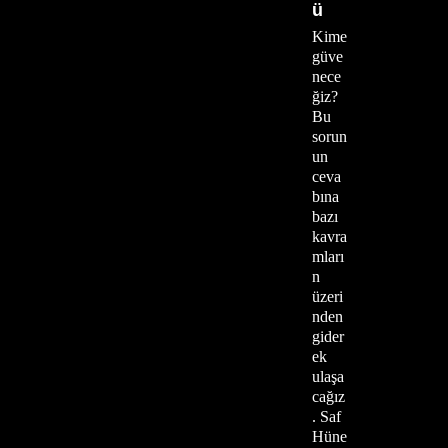
ü
Kime
güve
nece
ğiz?
Bu
sorun
un
ceva
bına
bazı
kavra
mları
n
üzeri
nden
gider
ek
ulaşa
cağız
. Saf
Hüne