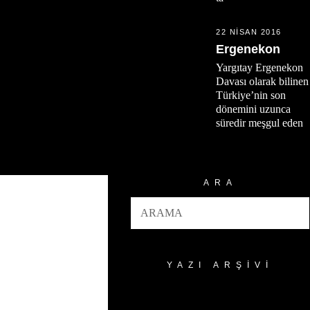
22 NISAN 2016
Ergenekon
Yargıtay Ergenekon
Davası olarak bilinen
Türkiye’nin son
dönemini uzunca
süredir meşgul eden
ARA
YAZI ARŞIVI
Yazı
Arşivi