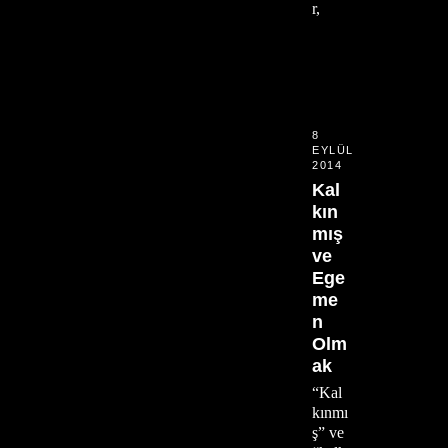
r,
8
EYLÜL
2014
Kal
kın
mış
ve
Ege
me
n
Olm
ak
“Kal
kınmı
ş” ve