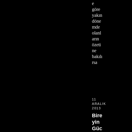
e
göre
yakın
döne
mde
olanl
arın
özeti
ne
bakılı
rsa
11
ARALIK
2013
Bire
yin
Güc