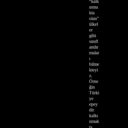
“kalk
ınma
kta
olan”
ülkel
er
gibi
sınıfl
andır
malar
ı
bilme
kteyi
z.
Örne
ğin
Türki
ye
epey
dir
kalkı
nmak
ta