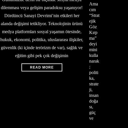
Ama
dilemması veya gelişim paradoksu yaşanıyor!
cım
“Strat
Dördüncü Sanayi Devrimi’nin etkileri her
ejik
alanda değişimi tetikliyor. Teknolojinin ürünü
Göz
medya platformları sosyal yaşamın ötesinde,
Kırp
ma”
hukuk, ekonomi, politika, uluslararası ilişkiler,
deyi
güvenlik (ki içinde terörizm de var), sağlık ve
mini
kulla
eğitim gibi pek çok değişimin
narak
;
READ MORE
politi
ka,
strate
ji,
insan
doğa
sı,
güç
ve