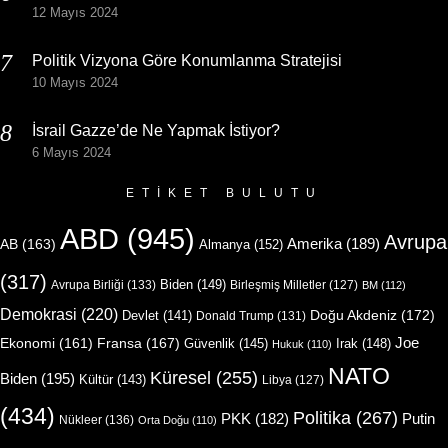
12 Mayıs 2024
Politik Vizyona Göre Konumlanma Stratejisi
10 Mayıs 2024
İsrail Gazze’de Ne Yapmak İstiyor?
6 Mayıs 2024
ETIKET BULUTU
ABD
(945)
Avrupa
Amerika
(189)
AB
(163)
Almanya
(152)
(317)
Biden
(149)
Avrupa Birliği
(133)
Birleşmiş Milletler
(127)
BM
(112)
Demokrasi
(220)
Doğu Akdeniz
(172)
Devlet
(141)
Donald Trump
(131)
Joe
Ekonomi
(161)
Fransa
(167)
Güvenlik
(145)
Irak
(148)
Hukuk
(110)
NATO
Küresel
(255)
Biden
(195)
Kültür
(143)
Libya
(127)
(434)
Politika
(267)
Putin
PKK
(182)
Nükleer
(136)
Orta Doğu
(110)