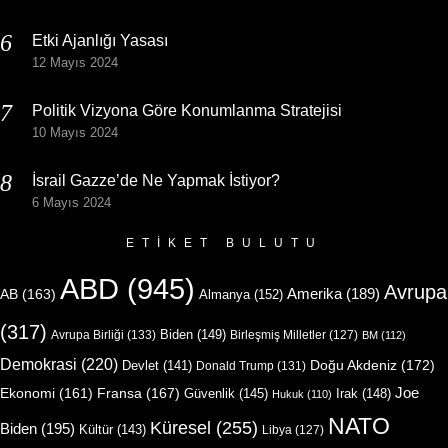
Etki Ajanlığı Yasası
12 Mayıs 2024
Politik Vizyona Göre Konumlanma Stratejisi
10 Mayıs 2024
İsrail Gazze’de Ne Yapmak İstiyor?
6 Mayıs 2024
ETIKET BULUTU
ABD
(945)
Avrupa
Amerika
(189)
AB
(163)
Almanya
(152)
(317)
Biden
(149)
Avrupa Birliği
(133)
Birleşmiş Milletler
(127)
BM
(112)
Demokrasi
(220)
Doğu Akdeniz
(172)
Devlet
(141)
Donald Trump
(131)
Joe
Ekonomi
(161)
Fransa
(167)
Güvenlik
(145)
Irak
(148)
Hukuk
(110)
NATO
Küresel
(255)
Biden
(195)
Kültür
(143)
Libya
(127)