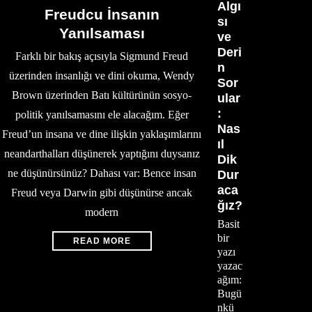
Algı
Freudcu İnsanın
sı
Yanılsaması
ve
Deri
Farklı bir bakış açısıyla Sigmund Freud
n
üzerinden insanlığı ve dini okuma, Wendy
Sor
Brown üzerinden Batı kültürünün sosyo-
ular
:
politik yanılsamasını ele alacağım. Eğer
Nas
Freud’un insana ve dine ilişkin yaklaşımlarını
ıl
neandarthalları düşünerek yaptığını duysanız
Dik
ne düşünürsünüz? Dahası var: Bence insan
Dur
aca
Freud veya Darwin gibi düşünürse ancak
ğız?
modern
Basit
bir
READ MORE
yazı
yazac
ağım:
Bugü
nkü