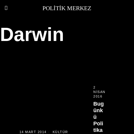
POLITIK MERKEZ
Darwin
2
NISAN
2016
Bug
ünk
ü
Poli
tika
14 MART 2014
KÜLTÜR