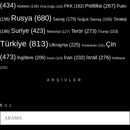
(434)
Politika
(267)
Putin
PKK
(182)
Nükleer
(136)
Orta Doğu
(110)
Rusya
(680)
(196)
Strateji
Savaş
(179)
Soğuk Savaş
(156)
Suriye
(423)
Terör
(273)
(186)
Trump
(153)
Teknoloji
(127)
Türkiye
(813)
Çin
Ukrayna
(225)
Yunanistan
(111)
(473)
İsrail
(276)
İngiltere
(206)
İran
(232)
İnsan
(113)
İstihbarat
(121)
ARŞIVLER
Arşivler
BUL