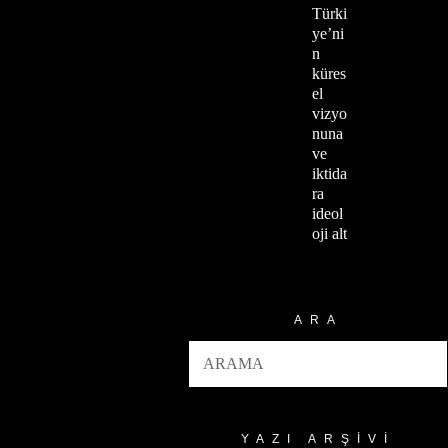
Türki
ye’ni
n
küres
el
vizyo
nuna
ve
iktida
ra
ideol
oji alt
ARA
YAZI ARŞIVI