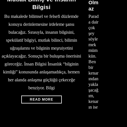
Olm
Bilgisi
az
Parad
Bu makalede bilimsel ve felsefi düzlemde
a dair
konuyu derinlemesine irdeleme şansı
çok
bulacağız. Sırasıyla, insanın bilgisini,
şey
söyle
spekülatif bilgiyi, mutlak bilinci, bilimin
mek
uğraşılarını ve bilginin meşruiyetini
müm
kün.
açıklayacağız. Sonuçta bir buluşma önerisini
Ben
göreceğiz. İnsan Bilgisi İnsanlık “bilginin
bir
kimliği” konusunda anlaşamadıkça, hemen
kenar
ından
her alanda anlaşma güçlüğü çekeceğe
yakla
benziyor. Bilgi
şacağ
ım,
READ MORE
kenar
ın ise