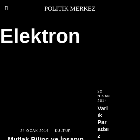
POLITIK MERKEZ
Elektron
22
NISAN
2014
Varl
ık
Par
adsı
24 OCAK 2014
KÜLTÜR
z
Mutlak Bilinç ve İnsanın