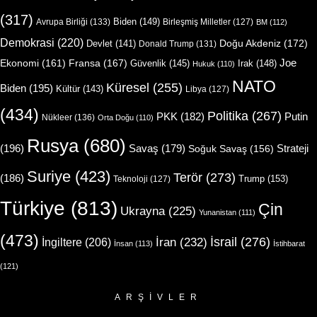
(317)
Biden
(149)
Avrupa Birliği
(133)
Birleşmiş Milletler
(127)
BM
(112)
Demokrasi
(220)
Doğu Akdeniz
(172)
Devlet
(141)
Donald Trump
(131)
Joe
Ekonomi
(161)
Fransa
(167)
Güvenlik
(145)
Irak
(148)
Hukuk
(110)
NATO
Küresel
(255)
Biden
(195)
Kültür
(143)
Libya
(127)
(434)
Politika
(267)
Putin
PKK
(182)
Nükleer
(136)
Orta Doğu
(110)
Rusya
(680)
(196)
Strateji
Savaş
(179)
Soğuk Savaş
(156)
Suriye
(423)
Terör
(273)
(186)
Trump
(153)
Teknoloji
(127)
Türkiye
(813)
Çin
Ukrayna
(225)
Yunanistan
(111)
(473)
İsrail
(276)
İngiltere
(206)
İran
(232)
İnsan
(113)
İstihbarat
(121)
ARŞIVLER