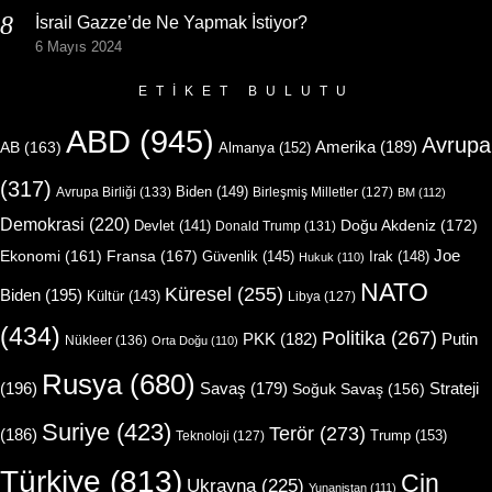
İsrail Gazze’de Ne Yapmak İstiyor?
6 Mayıs 2024
ETIKET BULUTU
ABD
(945)
Avrupa
Amerika
(189)
AB
(163)
Almanya
(152)
(317)
Biden
(149)
Avrupa Birliği
(133)
Birleşmiş Milletler
(127)
BM
(112)
Demokrasi
(220)
Doğu Akdeniz
(172)
Devlet
(141)
Donald Trump
(131)
Joe
Ekonomi
(161)
Fransa
(167)
Güvenlik
(145)
Irak
(148)
Hukuk
(110)
NATO
Küresel
(255)
Biden
(195)
Kültür
(143)
Libya
(127)
(434)
Politika
(267)
Putin
PKK
(182)
Nükleer
(136)
Orta Doğu
(110)
Rusya
(680)
(196)
Strateji
Savaş
(179)
Soğuk Savaş
(156)
Suriye
(423)
Terör
(273)
(186)
Trump
(153)
Teknoloji
(127)
Türkiye
(813)
Çin
Ukrayna
(225)
Yunanistan
(111)