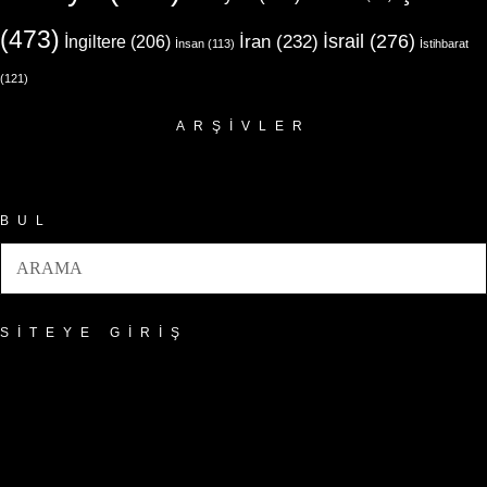
(473)
İsrail
(276)
İngiltere
(206)
İran
(232)
İnsan
(113)
İstihbarat
(121)
ARŞIVLER
Arşivler
BUL
SITEYE GIRIŞ