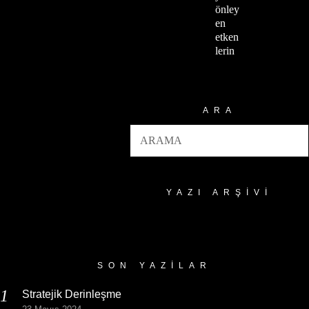
önley
en
etken
lerin
ARA
YAZI ARŞIVI
Yazı
Arşivi
SON YAZILAR
Stratejik Derinleşme